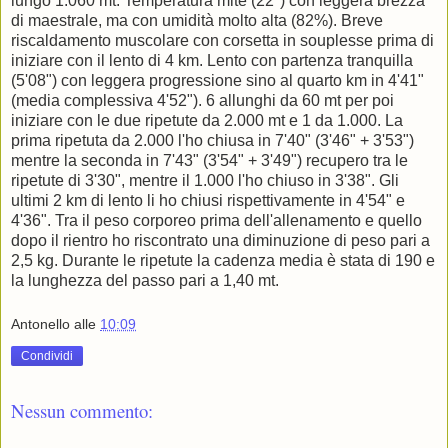
lungo 1.060 mt. Temperatura mite (22°) con leggera brezza
di maestrale, ma con umidità molto alta (82%). Breve
riscaldamento muscolare con corsetta in souplesse prima di
iniziare con il lento di 4 km. Lento con partenza tranquilla
(5'08") con leggera progressione sino al quarto km in 4'41"
(media complessiva 4'52"). 6 allunghi da 60 mt per poi
iniziare con le due ripetute da 2.000 mt e 1 da 1.000. La
prima ripetuta da 2.000 l'ho chiusa in 7'40" (3'46" + 3'53")
mentre la seconda in 7'43" (3'54" + 3'49") recupero tra le
ripetute di 3'30", mentre il 1.000 l'ho chiuso in 3'38". Gli
ultimi 2 km di lento li ho chiusi rispettivamente in 4'54" e
4'36". Tra il peso corporeo prima dell'allenamento e quello
dopo il rientro ho riscontrato una diminuzione di peso pari a
2,5 kg. Durante le ripetute la cadenza media è stata di 190 e
la lunghezza del passo pari a 1,40 mt.
Antonello
alle
10:09
Condividi
Nessun commento: