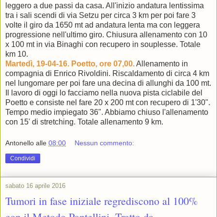
leggero a due passi da casa. All'inizio andatura lentissima
tra i sali scendi di via Setzu per circa 3 km per poi fare 3
volte il giro da 1650 mt ad andatura lenta ma con leggera
progressione nell'ultimo giro. Chiusura allenamento con 10
x 100 mt in via Binaghi con recupero in souplesse. Totale
km 10.
Martedì, 19-04-16. Poetto, ore 07,00.
Allenamento in
compagnia di Enrico Rivoldini. Riscaldamento di circa 4 km
nel lungomare per poi fare una decina di allunghi da 100 mt.
Il lavoro di oggi lo facciamo nella nuova pista ciclabile del
Poetto e consiste nel fare 20 x 200 mt con recupero di 1'30".
Tempo medio impiegato 36". Abbiamo chiuso l'allenamento
con 15' di stretching. Totale allenamento 9 km.
Antonello
alle
08:00
Nessun commento:
Condividi
sabato 16 aprile 2016
Tumori in fase iniziale regrediscono al 100%
con il Metodo Pantellini. Tratto da