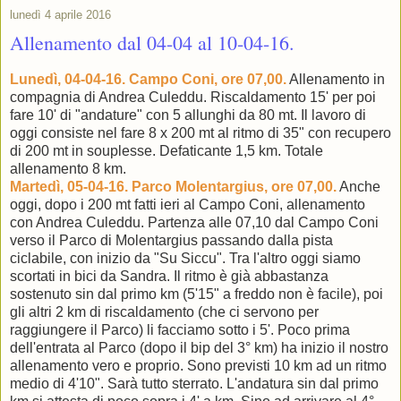
lunedì 4 aprile 2016
Allenamento dal 04-04 al 10-04-16.
Lunedì, 04-04-16. Campo Coni, ore 07,00.
Allenamento in
compagnia di Andrea Culeddu. Riscaldamento 15' per poi
fare 10' di "andature" con 5 allunghi da 80 mt. Il lavoro di
oggi consiste nel fare 8 x 200 mt al ritmo di 35" con recupero
di 200 mt in souplesse. Defaticante 1,5 km. Totale
allenamento 8 km.
Martedì, 05-04-16. Parco Molentargius, ore 07,00.
Anche
oggi, dopo i 200 mt fatti ieri al Campo Coni, allenamento
con Andrea Culeddu. Partenza alle 07,10 dal Campo Coni
verso il Parco di Molentargius passando dalla pista
ciclabile, con inizio da "Su Siccu". Tra l'altro oggi siamo
scortati in bici da Sandra. Il ritmo è già abbastanza
sostenuto sin dal primo km (5'15" a freddo non è facile), poi
gli altri 2 km di riscaldamento (che ci servono per
raggiungere il Parco) li facciamo sotto i 5'. Poco prima
dell'entrata al Parco (dopo il bip del 3° km) ha inizio il nostro
allenamento vero e proprio. Sono previsti 10 km ad un ritmo
medio di 4'10". Sarà tutto sterrato. L'andatura sin dal primo