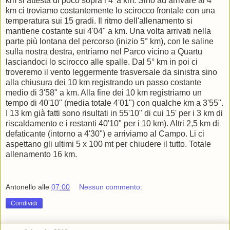
km si attesta di poco sopra i 4' a km. Sino ad arrivare al 4°
km ci troviamo costantemente lo scirocco frontale con una
temperatura sui 15 gradi. Il ritmo dell'allenamento si
mantiene costante sui 4'04" a km. Una volta arrivati nella
parte più lontana del percorso (inizio 5° km), con le saline
sulla nostra destra, entriamo nel Parco vicino a Quartu
lasciandoci lo scirocco alle spalle. Dal 5° km in poi ci
troveremo il vento leggermente trasversale da sinistra sino
alla chiusura dei 10 km registrando un passo costante
medio di 3'58" a km. Alla fine dei 10 km registriamo un
tempo di 40'10" (media totale 4'01") con qualche km a 3'55".
I 13 km già fatti sono risultati in 55'10" di cui 15' per i 3 km di
riscaldamento e i restanti 40'10" per i 10 km). Altri 2,5 km di
defaticante (intorno a 4'30") e arriviamo al Campo. Li ci
aspettano gli ultimi 5 x 100 mt per chiudere il tutto. Totale
allenamento 16 km.
Antonello
alle
07:00
Nessun commento:
Condividi