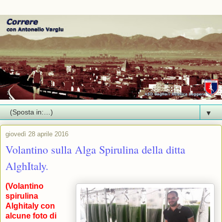
▼
giovedì 28 aprile 2016
Volantino sulla Alga Spirulina della ditta
AlghItaly.
(Volantino
spirulina
Alghitaly con
alcune foto di