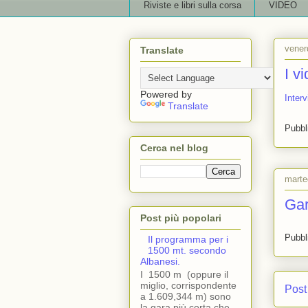
Riviste e libri sulla corsa
VIDEO
vener
Translate
I v
Powered by
Interv
Translate
Pubbl
Cerca nel blog
marte
Gar
Post più popolari
Pubbl
Il programma per i
1500 mt. secondo
Albanesi.
I 1500 m (oppure il
miglio, corrispondente
Post
a 1.609,344 m) sono
la gara più corta che