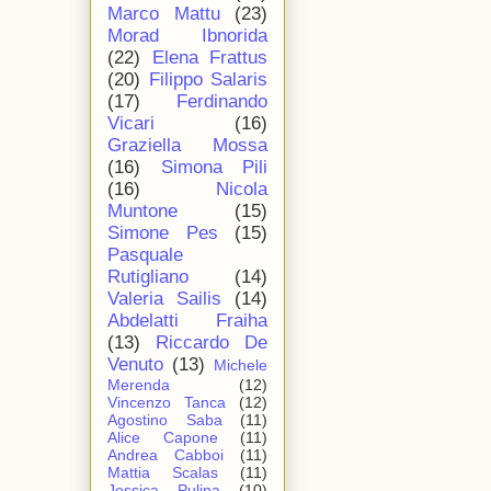
Marco Mattu
(23)
Morad Ibnorida
(22)
Elena Frattus
(20)
Filippo Salaris
(17)
Ferdinando
Vicari
(16)
Graziella Mossa
(16)
Simona Pili
(16)
Nicola
Muntone
(15)
Simone Pes
(15)
Pasquale
Rutigliano
(14)
Valeria Sailis
(14)
Abdelatti Fraiha
(13)
Riccardo De
Venuto
(13)
Michele
Merenda
(12)
Vincenzo Tanca
(12)
Agostino Saba
(11)
Alice Capone
(11)
Andrea Cabboi
(11)
Mattia Scalas
(11)
Jessica Pulina
(10)