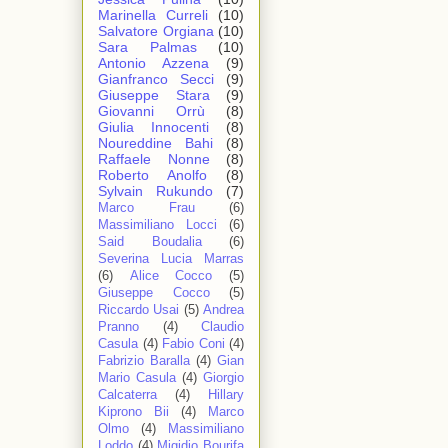
Marinella Curreli
(10)
Salvatore Orgiana
(10)
Sara Palmas
(10)
Antonio Azzena
(9)
Gianfranco Secci
(9)
Giuseppe Stara
(9)
Giovanni Orrù
(8)
Giulia Innocenti
(8)
Noureddine Bahi
(8)
Raffaele Nonne
(8)
Roberto Anolfo
(8)
Sylvain Rukundo
(7)
Marco Frau
(6)
Massimiliano Locci
(6)
Said Boudalia
(6)
Severina Lucia Marras
(6)
Alice Cocco
(5)
Giuseppe Cocco
(5)
Riccardo Usai
(5)
Andrea
Pranno
(4)
Claudio
Casula
(4)
Fabio Coni
(4)
Fabrizio Baralla
(4)
Gian
Mario Casula
(4)
Giorgio
Calcaterra
(4)
Hillary
Kiprono Bii
(4)
Marco
Olmo
(4)
Massimiliano
Loddo
(4)
Migidio Bourifa