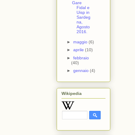
Gare
Fidal e
Uisp in
Sardeg
na,
Agosto
2016.
►
maggio
(6)
►
aprile
(10)
►
febbraio
(40)
►
gennaio
(4)
Wikipedia