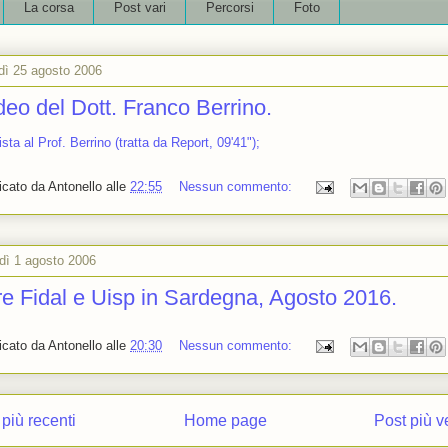
La corsa
Post vari
Percorsi
Foto
dì 25 agosto 2006
ideo del Dott. Franco Berrino.
ista al Prof. Berrino (tratta da Report, 09'41");
icato da
Antonello
alle
22:55
Nessun commento:
dì 1 agosto 2006
e Fidal e Uisp in Sardegna, Agosto 2016.
icato da
Antonello
alle
20:30
Nessun commento:
 più recenti
Home page
Post più v