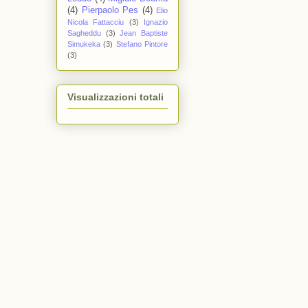
(4)
Pierpaolo Pes
(4)
Elio
Nicola Fattacciu
(3)
Ignazio
Sagheddu
(3)
Jean Baptiste
Simukeka
(3)
Stefano Pintore
(3)
Visualizzazioni totali