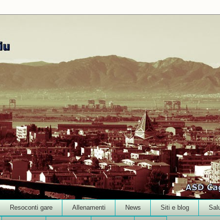
Resoconti gare
Allenamenti
News
Siti e blog
Sal