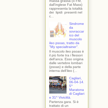
massa grassa (o FM,
dall'inglese Fat Mass)
rappresenta la totalità
dei lipidi presenti nel
c...
Sindrome
da
sovraccar
ico del
muscolo
ileo psoas, tratto da
"My specialtrainer".
Il muscolo ileo psoas è
il più forte tra i flessori
dell’anca. Esso origina
dalle vertebre lombari
(psoas) e della parte
interna dell’ileo (...
Cagliari,
06-04-14.
5^
Maratona
di Cagliari
e 31^ Vivicittà.
Partenza gara. Si è
trattato di un