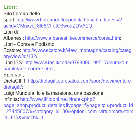
Libri:
Sito libreria dello
sport:
http://www.libreriadellosport.it/_libri/libri_fitness/?
gclid=CMnxyc_8l68CFcjO3wodZDVA1Q
;
Libri di
Albanesi:
http://www.albanesi.it/ecommerce/corsa.htm
;
Libri - Corsa e Podismo,
Ecstore:
http://www.ecstore.it/view_montagna/catalog/categ
ory/view/id/132/
;
Libri IBS:
http://www.ibs.it/code/9788806199517/murakami-
haruki/arte-correre.html
;
Speciani,
DietaGIFT:
http://dietagift.eurosalus.com/sport/movimento-e-
dietagift/
;
Luigi Mundula, Io e la maratona, una passione
infinita:
http://www.ilfiloonline.it/index.php?
page=shop.product_details&flypage=flypage.tpl&product_id
=274456073&category_id=30&option=com_virtuemart&Item
id=175&vmcchk=1
.