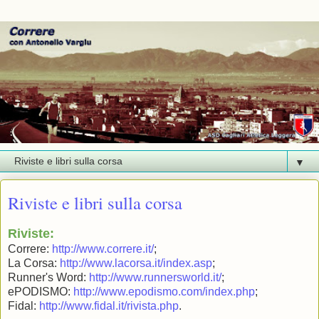
▼
Riviste e libri sulla corsa
Riviste:
Correre:
http://www.correre.it/
;
La Corsa:
http://www.lacorsa.it/index.asp
;
Runner's Word:
http://www.runnersworld.it/
;
ePODISMO:
http://www.epodismo.com/index.php
;
Fidal:
http://www.fidal.it/rivista.php
.