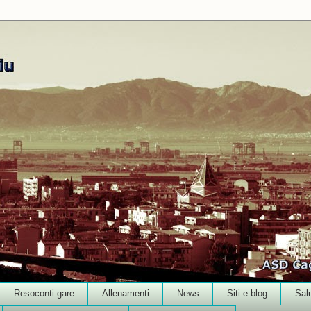
Resoconti gare
Allenamenti
News
Siti e blog
Sal