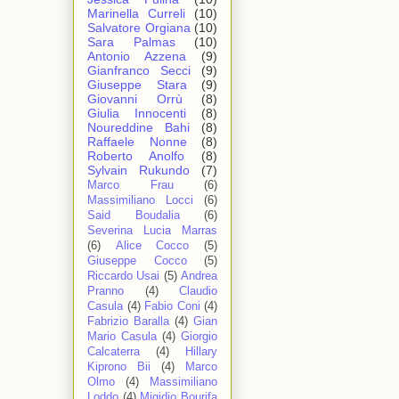
Marinella Curreli
(10)
Salvatore Orgiana
(10)
Sara Palmas
(10)
Antonio Azzena
(9)
Gianfranco Secci
(9)
Giuseppe Stara
(9)
Giovanni Orrù
(8)
Giulia Innocenti
(8)
Noureddine Bahi
(8)
Raffaele Nonne
(8)
Roberto Anolfo
(8)
Sylvain Rukundo
(7)
Marco Frau
(6)
Massimiliano Locci
(6)
Said Boudalia
(6)
Severina Lucia Marras
(6)
Alice Cocco
(5)
Giuseppe Cocco
(5)
Riccardo Usai
(5)
Andrea
Pranno
(4)
Claudio
Casula
(4)
Fabio Coni
(4)
Fabrizio Baralla
(4)
Gian
Mario Casula
(4)
Giorgio
Calcaterra
(4)
Hillary
Kiprono Bii
(4)
Marco
Olmo
(4)
Massimiliano
Loddo
(4)
Migidio Bourifa