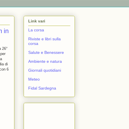
Link vari
m in
La corsa
Riviste e libri sulla
corsa
a 26°
Salute e Benessere
 per
 a
Ambiente e natura
ia di
con 6
Giornali quotidiani
Meteo
Fidal Sardegna