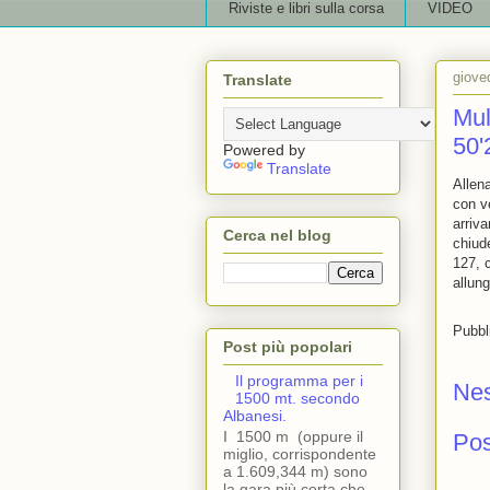
Riviste e libri sulla corsa
VIDEO
giove
Translate
Mul
50'
Powered by
Translate
Allen
con v
arriv
Cerca nel blog
chiud
127, 
allun
Pubbl
Post più popolari
Il programma per i
Ne
1500 mt. secondo
Albanesi.
I 1500 m (oppure il
Po
miglio, corrispondente
a 1.609,344 m) sono
la gara più corta che