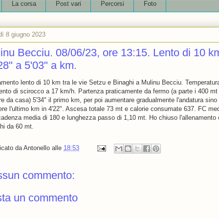
La corsa
Post vari
Percorsi
Foto
dì 8 giugno 2023
inu Becciu. 08/06/23, ore 13:15. Lento di 10 k
28" a 5'03" a km.
amento lento di 10 km tra le vie Setzu e Binaghi a Mulinu Becciu. Temperatur
ento di scirocco a 17 km/h. Partenza praticamente da fermo (a parte i 400 mt
are da casa) 5'34" il primo km, per poi aumentare gradualmente l'andatura sino
ere l'ultimo km in 4'22". Ascesa totale 73 mt e calorie consumate 637. FC med
cadenza media di 180 e lunghezza passo di 1,10 mt. Ho chiuso l'allenamento 
ghi da 60 mt.
icato da
Antonello
alle
18:53
ssun commento:
sta un commento