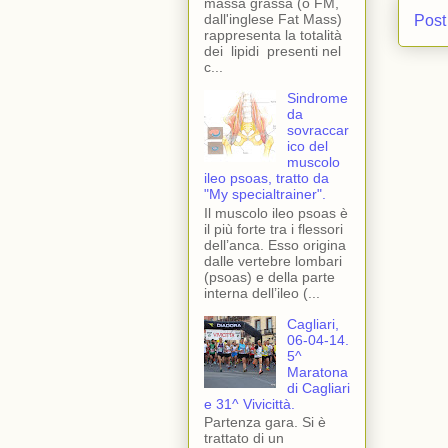
massa grassa (o FM,
dall'inglese Fat Mass)
Post
rappresenta la totalità
dei lipidi presenti nel
c...
Sindrome
da
sovraccar
ico del
muscolo
ileo psoas, tratto da
"My specialtrainer".
Il muscolo ileo psoas è
il più forte tra i flessori
dell’anca. Esso origina
dalle vertebre lombari
(psoas) e della parte
interna dell’ileo (...
Cagliari,
06-04-14.
5^
Maratona
di Cagliari
e 31^ Vivicittà.
Partenza gara. Si è
trattato di un