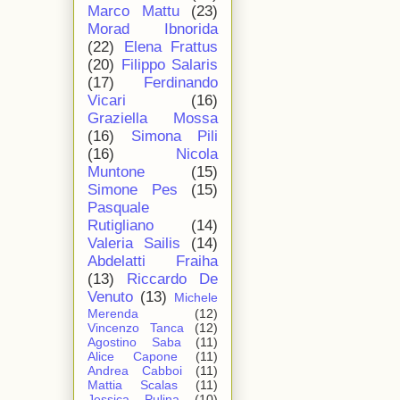
Marco Mattu
(23)
Morad Ibnorida
(22)
Elena Frattus
(20)
Filippo Salaris
(17)
Ferdinando
Vicari
(16)
Graziella Mossa
(16)
Simona Pili
(16)
Nicola
Muntone
(15)
Simone Pes
(15)
Pasquale
Rutigliano
(14)
Valeria Sailis
(14)
Abdelatti Fraiha
(13)
Riccardo De
Venuto
(13)
Michele
Merenda
(12)
Vincenzo Tanca
(12)
Agostino Saba
(11)
Alice Capone
(11)
Andrea Cabboi
(11)
Mattia Scalas
(11)
Jessica Pulina
(10)