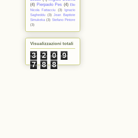
(4)
Pierpaolo Pes
(4)
Elio
Nicola Fattacciu
(3)
Ignazio
Sagheddu
(3)
Jean Baptiste
Simukeka
(3)
Stefano Pintore
(3)
Visualizzazioni totali
3
2
0
9
7
8
8