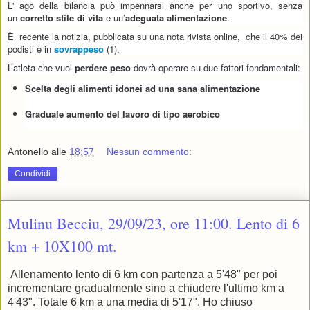
L' a
go della bilancia può impennarsi anche per uno sportivo, senza
un
corretto stile di vita
e un’
adeguata alimentazione
.
È
recente la notizia, pubblicata su una nota rivista online, che il 40% dei
podisti è in
sovrappeso
(1).
L’atleta che vuol
perdere peso
dovrà operare su due fattori fondamentali:
Scelta degli alimenti idonei ad una sana alimentazione
Graduale aumento del lavoro di tipo aerobico
Antonello
alle
18:57
Nessun commento:
Condividi
Mulinu Becciu, 29/09/23, ore 11:00. Lento di 6
km + 10X100 mt.
Allenamento lento di 6 km con partenza a 5'48" per poi
incrementare gradualmente sino a chiudere l'ultimo km a
4'43". Totale 6 km a una media di 5'17". Ho chiuso