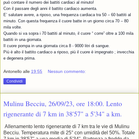
può contare il numero dei battiti cardiaci al minuto!
Con il passare degli anni il battito cardiaco aumenta.
E’ salutare avere, a riposo, una frequenza cardiaca tra 50 – 60 battiti al
minuto. Con questa frequenza il cuore batte in un giorno circa 70 – 80
mila volte.
Quando si va sopra i 70 battiti al minuto, il cuore “ corre” oltre a 100 mila
battiti in una giornata.
Il cuore pompa in una giornata circa 8 - 9000 litri di sangue.
Più è alto il battito cardiaco a riposo, più il cuore è impegnato ; invecchia
e degenera prima.
Antonello
alle
19:55
Nessun commento:
Condividi
Mulinu Becciu, 26/09/23, ore 18:00. Lento
rigenerante di 7 km in 38'57" a 5'34" a km.
Allenamento lento rigenerante di 7 km tra le vie di Mulinu
Becciu. Temperatura mite di 25° con umidità del 50%. Totale
7 km in 38'57" a una media di 5'34". Partenza a freddo da