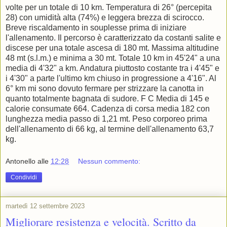
volte per un totale di 10 km. Temperatura di 26° (percepita
28) con umidità alta (74%) e leggera brezza di scirocco.
Breve riscaldamento in souplesse prima di iniziare
l'allenamento. Il percorso è caratterizzato da costanti salite e
discese per una totale ascesa di 180 mt. Massima altitudine
48 mt (s.l.m.) e minima a 30 mt. Totale 10 km in 45'24" a una
media di 4'32" a km. Andatura piuttosto costante tra i 4'45" e
i 4'30" a parte l'ultimo km chiuso in progressione a 4'16". Al
6° km mi sono dovuto fermare per strizzare la canotta in
quanto totalmente bagnata di sudore. F C Media di 145 e
calorie consumate 664. Cadenza di corsa media 182 con
lunghezza media passo di 1,21 mt. Peso corporeo prima
dell'allenamento di 66 kg, al termine dell'allenamento 63,7
kg.
Antonello
alle
12:28
Nessun commento:
Condividi
martedì 12 settembre 2023
Migliorare resistenza e velocità. Scritto da