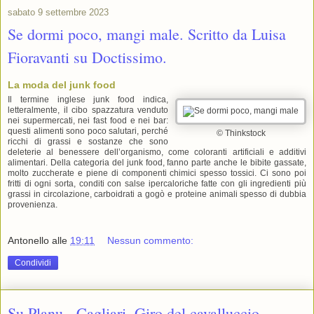
sabato 9 settembre 2023
Se dormi poco, mangi male. Scritto da Luisa
Fioravanti su Doctissimo.
La moda del junk food
Il termine inglese junk food indica,
letteralmente, il cibo spazzatura venduto
nei supermercati, nei fast food e nei bar:
questi alimenti sono poco salutari, perché
© Thinkstock
ricchi di grassi e sostanze che sono
deleterie al benessere dell’organismo, come coloranti artificiali e additivi
alimentari. Della categoria del junk food, fanno parte anche le bibite gassate,
molto zuccherate e piene di componenti chimici spesso tossici. Ci sono poi
fritti di ogni sorta, conditi con salse ipercaloriche fatte con gli ingredienti più
grassi in circolazione, carboidrati a gogò e proteine animali spesso di dubbia
provenienza.
Antonello
alle
19:11
Nessun commento:
Condividi
Su Planu - Cagliari. Giro del cavalluccio