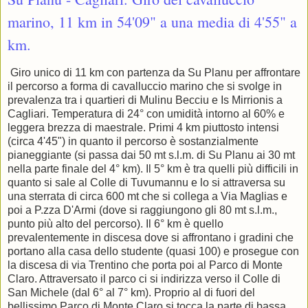
marino, 11 km in 54'09" a una media di 4'55" a
km.
Giro unico di 11 km con partenza da Su Planu per affrontare
il percorso a forma di cavalluccio marino che si svolge in
prevalenza tra i quartieri di Mulinu Becciu e Is Mirrionis a
Cagliari. Temperatura di 24° con umidità intorno al 60% e
leggera brezza di maestrale. Primi 4 km piuttosto intensi
(circa 4'45") in quanto il percorso è sostanzialmente
pianeggiante (si passa dai 50 mt s.l.m. di Su Planu ai 30 mt
nella parte finale del 4° km). Il 5° km è tra quelli più difficili in
quanto si sale al Colle di Tuvumannu e lo si attraversa su
una sterrata di circa 600 mt che si collega a Via Maglias e
poi a P.zza D'Armi (dove si raggiungono gli 80 mt s.l.m.,
punto più alto del percorso). Il 6° km è quello
prevalentemente in discesa dove si affrontano i gradini che
portano alla casa dello studente (quasi 100) e prosegue con
la discesa di via Trentino che porta poi al Parco di Monte
Claro. Attraversato il parco ci si indirizza verso il Colle di
San Michele (dal 6° al 7° km). Proprio al di fuori del
bellissimo Parco di Monte Claro si tocca la parte di bassa