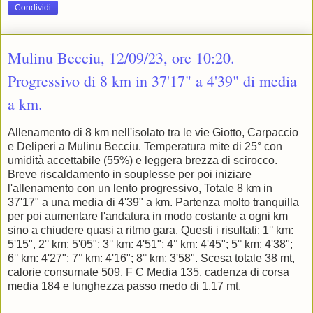
Condividi
Mulinu Becciu, 12/09/23, ore 10:20.
Progressivo di 8 km in 37'17" a 4'39" di media
a km.
Allenamento di 8 km nell'isolato tra le vie Giotto, Carpaccio
e Deliperi a Mulinu Becciu. Temperatura mite di 25° con
umidità accettabile (55%) e leggera brezza di scirocco.
Breve riscaldamento in souplesse per poi iniziare
l'allenamento con un lento progressivo, Totale 8 km in
37'17" a una media di 4'39" a km. Partenza molto tranquilla
per poi aumentare l'andatura in modo costante a ogni km
sino a chiudere quasi a ritmo gara. Questi i risultati: 1° km:
5'15", 2° km: 5'05"; 3° km: 4'51"; 4° km: 4'45"; 5° km: 4'38";
6° km: 4'27"; 7° km: 4'16"; 8° km: 3'58". Scesa totale 38 mt,
calorie consumate 509. F C Media 135, cadenza di corsa
media 184 e lunghezza passo medo di 1,17 mt.