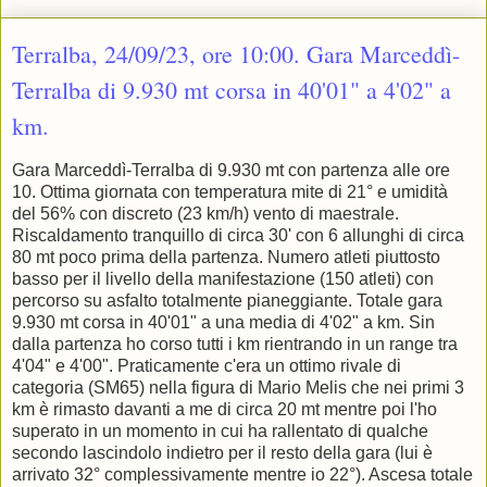
Terralba, 24/09/23, ore 10:00. Gara Marceddì-
Terralba di 9.930 mt corsa in 40'01" a 4'02" a
km.
Gara Marceddì-Terralba di 9.930 mt con partenza alle ore
10. Ottima giornata con temperatura mite di 21° e umidità
del 56% con discreto (23 km/h) vento di maestrale.
Riscaldamento tranquillo di circa 30' con 6 allunghi di circa
80 mt poco prima della partenza. Numero atleti piuttosto
basso per il livello della manifestazione (150 atleti) con
percorso su asfalto totalmente pianeggiante. Totale gara
9.930 mt corsa in 40'01" a una media di 4'02" a km. Sin
dalla partenza ho corso tutti i km rientrando in un range tra
4'04" e 4'00". Praticamente c'era un ottimo rivale di
categoria (SM65) nella figura di Mario Melis che nei primi 3
km è rimasto davanti a me di circa 20 mt mentre poi l'ho
superato in un momento in cui ha rallentato di qualche
secondo lascindolo indietro per il resto della gara (lui è
arrivato 32° complessivamente mentre io 22°). Ascesa totale