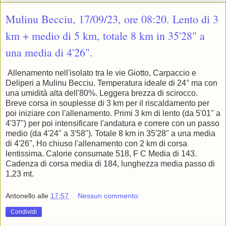
Mulinu Becciu, 17/09/23, ore 08:20. Lento di 3
km + medio di 5 km, totale 8 km in 35'28" a
una media di 4'26".
Allenamento nell'isolato tra le vie Giotto, Carpaccio e
Deliperi a Mulinu Becciu. Temperatura ideale di 24° ma con
una umidità alta dell'80%. Leggera brezza di scirocco.
Breve corsa in souplesse di 3 km per il riscaldamento per
poi iniziare con l'allenamento. Primi 3 km di lento (da 5'01" a
4'37") per poi intensificare l'andatura e correre con un passo
medio (da 4'24" a 3'58"). Totale 8 km in 35'28" a una media
di 4'26", Ho chiuso l'allenamento con 2 km di corsa
lentissima. Calorie consumate 518, F C Media di 143.
Cadenza di corsa media di 184, lunghezza media passo di
1,23 mt.
Antonello
alle
17:57
Nessun commento:
Condividi