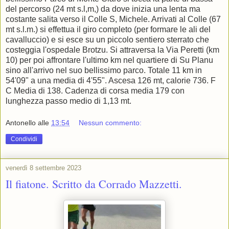
del percorso (24 mt s.l,m,) da dove inizia una lenta ma
costante salita verso il Colle S, Michele. Arrivati al Colle (67
mt s.l.m.) si effettua il giro completo (per formare le ali del
cavalluccio) e si esce su un piccolo sentiero sterrato che
costeggia l'ospedale Brotzu. Si attraversa la Via Peretti (km
10) per poi affrontare l'ultimo km nel quartiere di Su Planu
sino all'arrivo nel suo bellissimo parco. Totale 11 km in
54'09" a una media di 4'55". Ascesa 126 mt, calorie 736. F
C Media di 138. Cadenza di corsa media 179 con
lunghezza passo medio di 1,13 mt.
Antonello
alle
13:54
Nessun commento:
Condividi
venerdì 8 settembre 2023
Il fiatone. Scritto da Corrado Mazzetti.