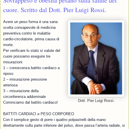
Sovrappeso e obesità pesano sulla salute del
cuore. Scritto dal Dott. Pier Luigi Rossi.
Avere un peso forma è una sana
scelta consapevole di medicina
preventiva contro le malattie
cardio-circolatorie, prima causa di
morte.
Per verificare lo stato si salute del
cuore possiamo eseguire tre
misurazioni:
1 – conoscenza battito cardiaco a
riposo
2 – misurazione pressione
arteriosa
3 – misurazione della
circonferenza addominale
Dott. Pier Luigi Rossi.
Cominciamo dal battito cardiaco!
BATTITI CARDIACI e PESO CORPOREO
Con il semplice gesto di porre i quattro polpastrelli della mano
direttamente sulla parte inferiore del polso, dove passa l’arteria radiale, si