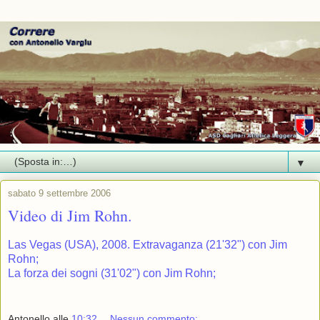
▼
sabato 9 settembre 2006
Video di Jim Rohn.
Las Vegas (USA), 2008. Extravaganza (21'32") con Jim
Rohn;
La forza dei sogni (31'02") con Jim Rohn;
Antonello
alle
10:32
Nessun commento: