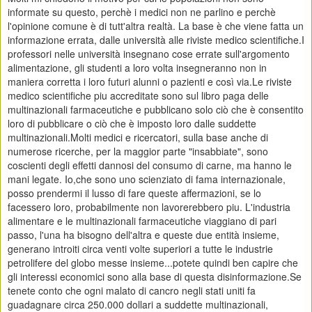
informate su questo, perchè i medici non ne parlino e perchè
l'opinione comune è di tutt'altra realtà. La base è che viene fatta un
informazione errata, dalle università alle riviste medico scientifiche.I
professori nelle università insegnano cose errate sull'argomento
alimentazione, gli studenti a loro volta insegneranno non in
maniera corretta i loro futuri alunni o pazienti e così via.Le riviste
medico scientifiche piu accreditate sono sul libro paga delle
multinazionali farmaceutiche e pubblicano solo ciò che è consentito
loro di pubblicare o ciò che è imposto loro dalle suddette
multinazionali.Molti medici e ricercatori, sulla base anche di
numerose ricerche, per la maggior parte "insabbiate", sono
coscienti degli effetti dannosi del consumo di carne, ma hanno le
mani legate. Io,che sono uno scienziato di fama internazionale,
posso prendermi il lusso di fare queste affermazioni, se lo
facessero loro, probabilmente non lavorerebbero piu. L'industria
alimentare e le multinazionali farmaceutiche viaggiano di pari
passo, l'una ha bisogno dell'altra e queste due entità insieme,
generano introiti circa venti volte superiori a tutte le industrie
petrolifere del globo messe insieme...potete quindi ben capire che
gli interessi economici sono alla base di questa disinformazione.Se
tenete conto che ogni malato di cancro negli stati uniti fa
guadagnare circa 250.000 dollari a suddette multinazionali,