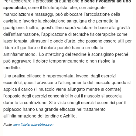
Per accelerare il processo di guarigione
è bene rivolgersi ad uno
specialista
, come il fisioterapista, che, con adeguate
manipolazioni e massaggi, può sbloccare l’articolazione della
caviglia e favorire la circolazione sanguigna che permette la
guarigione. Inoltre, quest’ultimo saprà valutare in base alla gravità
dell’infiammazione, l’applicazione di tecniche fisioterapiche come
laser terapia, ultrasuoni e onde d’urto, che possono essere utili per
ridurre il gonfiore e il dolore perché hanno un effetto
antinfiammatorio. Lo stretching del tendine è sconsigliato perché
può aggravare il dolore temporaneamente e non risolve la
tendinite.
Una pratica efficace è rappresentata, invece, dagli esercizi
eccentrici, questi provocano l’allungamento del muscolo quando si
applica il carico (il muscolo viene allungato mentre si contrae),
l’opposto degli esercizi concentrici in cui il muscolo si accorcia
durante la contrazione. Si è visto che gli esercizi eccentrici per il
polpaccio hanno una grande efficacia nel trattamento
all’infiammazione del tendine d’Achille.
Fonte
www.fisioterapiarubiera.com