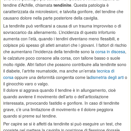
tendine d’Achille, chiamata
tendinite
. Questa patologia è
caratterizzata da microlesioni, e talvolta gonfiore, del tendine che
causano dolore nella parte posteriore della caviglia.
La tendinite può verificarsi a causa di un trauma improvviso o di
sovraccarico da allenamento. L’incidenza di questo infortunio
aumenta con l’età, quando i tendini diventano meno flessibili, e
colpisce più spesso gli atleti amatori che i giovani. I fattori di rischio
che aumentano l’incidenza della tendinite sono la
corsa in discesa
,
le calzature poco consone alla corsa, con tallone basso o suole
molto rigide. Altri fattori che possono contribuire alla tendinite sono
il diabete, l’artrite reumatoide, ma anche un’errata
tecnica di
corsa
oppure una deformità congenita come la
dismetria degli arti
o
il ginocchio varo o valgo.
Il dolore si aggrava quando il tendine è in allungamento, cioè
quando avviene il movimento dell’arto o dell’articolazione
interessata, provocando fastidio e gonfiore. In caso di tendinite
grave, c’è una limitazione di movimento e il dolore peggiora
quando si preme sul tendine.
Per capire se si è affetti da tendinite si può eseguire un test, che
consiste nel mettere la caviglia in posizione di flessione dorsale,