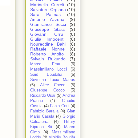
Marinella Curreli
(10)
Salvatore Orgiana
(10)
Sara Palmas
(10)
Antonio Azzena
(9)
Gianfranco Secci
(9)
Giuseppe Stara
(9)
Giovanni Orrù
(8)
Giulia Innocenti
(8)
Noureddine Bahi
(8)
Raffaele Nonne
(8)
Roberto Anolfo
(8)
Sylvain Rukundo
(7)
Marco Frau
(6)
Massimiliano Locci
(6)
Said Boudalia
(6)
Severina Lucia Marras
(6)
Alice Cocco
(5)
Giuseppe Cocco
(5)
Riccardo Usai
(5)
Andrea
Pranno
(4)
Claudio
Casula
(4)
Fabio Coni
(4)
Fabrizio Baralla
(4)
Gian
Mario Casula
(4)
Giorgio
Calcaterra
(4)
Hillary
Kiprono Bii
(4)
Marco
Olmo
(4)
Massimiliano
Loddo
(4)
Migidio Bourifa