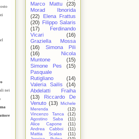
Marco Mattu
(23)
tosto
Morad Ibnorida
ti
(22)
Elena Frattus
(20)
Filippo Salaris
(17)
Ferdinando
Vicari
(16)
el
Graziella Mossa
(16)
Simona Pili
(16)
Nicola
Muntone
(15)
Simone Pes
(15)
Pasquale
Rutigliano
(14)
ro
Valeria Sailis
(14)
ali nei
Abdelatti Fraiha
(13)
Riccardo De
a
Venuto
(13)
Michele
o ma
Merenda
(12)
Vincenzo Tanca
(12)
attore
Agostino Saba
(11)
Alice Capone
(11)
Andrea Cabboi
(11)
Mattia Scalas
(11)
Jessica Pulina
(10)