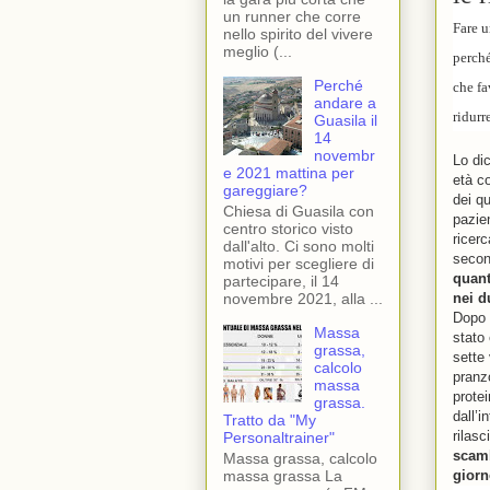
un runner che corre
Fare u
nello spirito del vivere
meglio (...
perché
Perché
che fa
andare a
ridurr
Guasila il
14
novembr
Lo di
e 2021 mattina per
età c
gareggiare?
dei q
Chiesa di Guasila con
pazie
centro storico visto
ricer
dall'alto. Ci sono molti
secon
motivi per scegliere di
quant
partecipare, il 14
novembre 2021, alla ...
nei d
Dopo 
Massa
stato
grassa,
sette 
calcolo
pranzo
massa
prote
grassa.
dall’i
Tratto da "My
rilasc
Personaltrainer"
scamb
Massa grassa, calcolo
massa grassa La
giorn