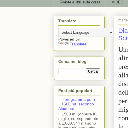
Riviste e libri sulla corsa
VIDEO
marte
Translate
Dia
Scr
Powered by
Translate
Uno
ali
Cerca nel blog
pre
all
dis
Post più popolari
del
per
Il programma per i
1500 mt. secondo
mig
Albanesi.
I 1500 m (oppure il
con
miglio, corrispondente
a 1.609,344 m) sono
le 
la gara più corta che