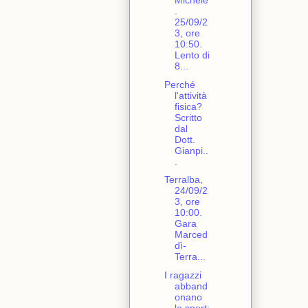
Michele
.
25/09/2
3, ore
10:50.
Lento di
8...
Perché
l'attività
fisica?
Scritto
dal
Dott.
Gianpi..
.
Terralba,
24/09/2
3, ore
10:00.
Gara
Marced
dì-
Terra...
I ragazzi
abband
onano
lo sport: