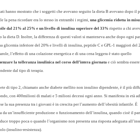
ltati hanno mostrato che i soggetti che avevano seguito la dieta B avevano dopo il 
le la pena ricordare era lo stesso in entrambi i regimi,
una glicemia ridotta in mis
bile dal 21% al 25% e un livello di insulina superiore del 33%
rispetto a chi ave
o la dieta D. Inoltre, la differenza di questi valori si manteneva anche dopo ogni pa
a glicemia inferiore del 20% e livelli di insulina, peptide C e GPL-1 maggiori del
parole, l’effetto di una colazione energetica e di una cena leggera è stato quello
uenzare la tolleranza insulinica nel corso dell’intera giornata
e ciò sembra essere
ndente dal tipo di terapia.
bete di tipo 2, chiamato anche diabete mellito non insulino dipendente, è il più diff
ndo, con 400milioni di malati e 5 milioni decessi ogni anno. Si manifesta in età ad
se la sua presenza tra i giovani è in crescita per l’aumento dell’obesità infantile. È
a da un’insufficiente produzione o funzionamento dell’insulina, quando cioè il pa
duce troppo poca o quando l’organismo non presenta una risposta adeguata all’ins
colo (insulino-resistenza).