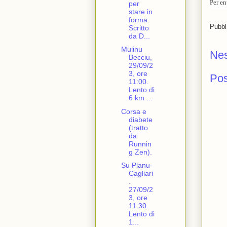
Per en
per
stare in
forma.
Pubbl
Scritto
da D...
Mulinu
Ne
Becciu,
29/09/2
3, ore
Po
11:00.
Lento di
6 km ...
Corsa e
diabete
(tratto
da
Runnin
g Zen).
Su Planu-
Cagliari
.
27/09/2
3, ore
11:30.
Lento di
1...