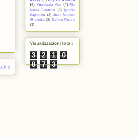
(4)
Pierpaolo Pes
(4)
Elio
Nicola Fattacciu
(3)
Ignazio
Sagheddu
(3)
Jean Baptiste
Simukeka
(3)
Stefano Pintore
(3)
Visualizzazioni totali
3
2
1
0
8
7
3
cchio