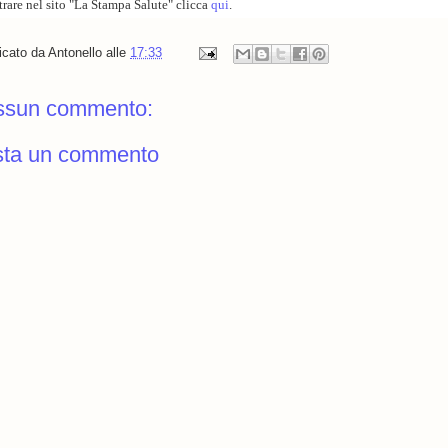
trare nel sito "La Stampa Salute" clicca
qui
.
icato da
Antonello
alle
17:33
ssun commento:
sta un commento