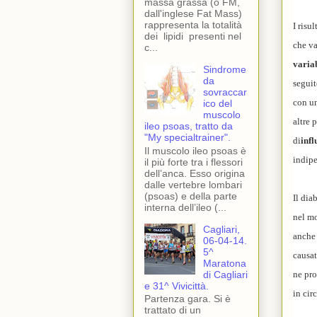
massa grassa (o FM,
dall'inglese Fat Mass)
rappresenta la totalità
I risu
dei lipidi presenti nel
che va
c...
varia
Sindrome
da
seguit
sovraccar
con un
ico del
muscolo
altre 
ileo psoas, tratto da
"My specialtrainer".
di
infl
Il muscolo ileo psoas è
indipe
il più forte tra i flessori
dell’anca. Esso origina
dalle vertebre lombari
(psoas) e della parte
Il dia
interna dell’ileo (...
nel mo
Cagliari,
anche 
06-04-14.
5^
causat
Maratona
di Cagliari
ne pro
e 31^ Vivicittà.
in cir
Partenza gara. Si è
trattato di un