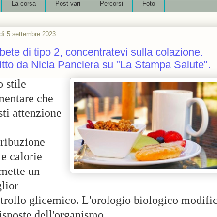
La corsa
Post vari
Percorsi
Foto
dì 5 settembre 2023
bete di tipo 2, concentratevi sulla colazione.
itto da Nicla Panciera su "La Stampa Salute".
 stile
mentare che
sti attenzione
a
tribuzione
le calorie
mette un
lior
trollo glicemico. L'orologio biologico modifi
risposte dell'organismo