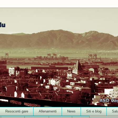
Resoconti gare
Allenamenti
News
Siti e blog
Sal