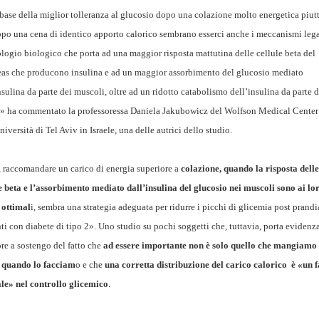
base della miglior tolleranza al glucosio dopo una colazione molto energetica piut
po una cena di identico apporto calorico sembrano esserci anche
i meccanismi lega
ologio biologico che porta ad una maggior risposta mattutina delle cellule beta del
eas che producono insulina e ad un maggior assorbimento del glucosio mediato
nsulina da parte dei muscoli, oltre ad un ridotto catabolismo dell’insulina da parte d
o» ha commentato la professoressa Daniela Jakubowicz del Wolfson Medical Center
niversità di Tel Aviv in Israele, una delle autrici dello studio.
 raccomandare un carico di energia superiore a
colazione, quando la risposta delle
e beta e l’assorbimento mediato dall’insulina del glucosio nei muscoli sono ai lo
i ottimal
i, sembra una strategia adeguata per ridurre i picchi di glicemia post prandi
ti con diabete di tipo 2». Uno studio su pochi soggetti che, tuttavia, porta evidenz
ore a sostengo del fatto che
ad essere importante non è solo quello che mangiam
 quando lo facciam
o e che
una corretta distribuzione del carico calorico è «un f
le» nel controllo glicemico
.