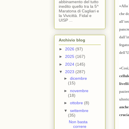
abbinamento del tutto
«Alla 
inedito quello tra la 5^
Maratona di Cagliari e
che do
la Vivicittà. Fidal e
UISP ...
all’or
pancr
dall’i
Archivio blog
fegat
►
2026
(97)
dell’U
►
2025
(167)
►
2024
(145)
«Così,
▼
2023
(287)
cellul
►
dicembre
(15)
livell
►
novembre
pazien
(18)
ulteri
►
ottobre
(8)
anche
▼
settembre
crucia
(35)
Non basta
correre