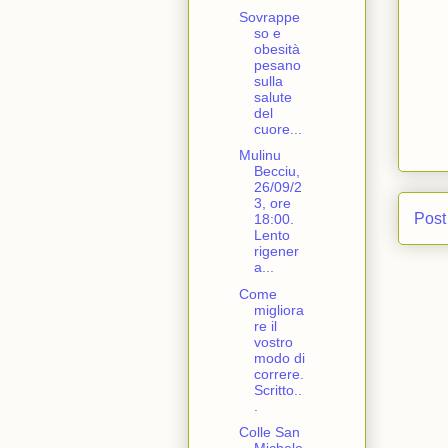
Sovrappe
so e
obesità
pesano
sulla
salute
del
cuore...
Mulinu
Becciu,
26/09/2
3, ore
Post
18:00.
Lento
rigener
a...
Come
migliora
re il
vostro
modo di
correre.
Scritto..
.
Colle San