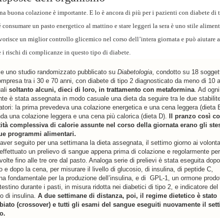
na buona colazione è importante. E lo è ancora di più per i pazienti con diabete di t
 consumare un pasto energetico al mattino e stare leggeri la sera è uno stile alimen
vorisce un miglior controllo glicemico nel corso dell’intera giornata e può aiutare a
e i rischi di complicanze in questo tipo di diabete.
ce uno studio randomizzato pubblicato su
Diabetologia
, condotto su 18 soggett
ompresa tra i 30 e 70 anni, con diabete di tipo 2 diagnosticato da meno di 10 
uali
soltanto alcuni, dieci di loro, in trattamento con metaformina
. Ad ogni
nte è stata assegnata in modo casuale una dieta da seguire tra le due stabilit
catori: la prima prevedeva una colazione energetica e una cena leggera (dieta B
da una colazione leggera e una cena più calorica (dieta D).
Il pranzo così c
ità complessiva di calorie assunte nel corso della giornata erano gli ste
ue programmi alimentari.
aver seguito per una settimana la dieta assegnata, il settimo giorno ai volonta
 effettuato un prelievo di sangue appena prima di colazione e regolarmente per
volte fino alle tre ore dal pasto. Analoga serie di prelievi è stata eseguita dopo 
 e dopo la cena, per misurare il livello di glucosio, di insulina, di peptide C,
ina fondamentale per la produzione dell’insulina, e di GPL-1, un ormone prodo
ntestino durante i pasti, in misura ridotta nei diabetici di tipo 2, e indicatore del
io di insulina.
A due settimane di distanza, poi, il regime dietetico è stato
iato (crossover) e tutti gli esami del sangue eseguiti nuovamente il set
o.