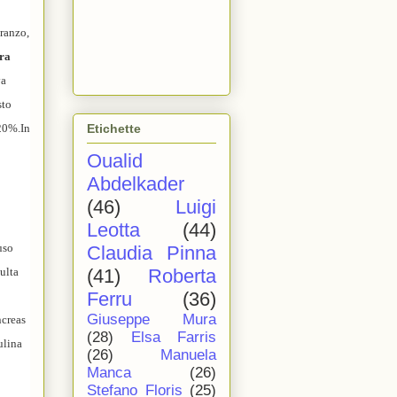
pranzo,
ura
va
sto
 20%.In
Etichette
Oualid
Abdelkader
(46)
Luigi
Leotta
(44)
uso
Claudia Pinna
ulta
(41)
Roberta
Ferru
(36)
Giuseppe Mura
ncreas
(28)
Elsa Farris
ulina
(26)
Manuela
Manca
(26)
Stefano Floris
(25)