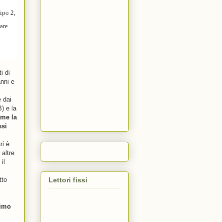
ipo 2,
tare
i di
anni e
e dai
) e la
ome la
ssi
ri è
 altre
il
Lettori fissi
tto
timo