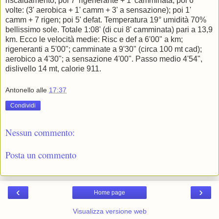
riscaldamento; poi 7' rigenerante + 1' camminata; poi 6
volte: (3' aerobica + 1' camm + 3' a sensazione); poi 1'
camm + 7 rigen; poi 5' defat. Temperatura 19° umidità 70%
bellissimo sole. Totale 1:08' (di cui 8' camminata) pari a 13,9
km. Ecco le velocità medie: Risc e def a 6'00" a km;
rigeneranti a 5'00"; camminate a 9'30" (circa 100 mt cad);
aerobico a 4'30"; a sensazione 4'00". Passo medio 4'54",
dislivello 14 mt, calorie 911.
Antonello
alle
17:37
Condividi
Nessun commento:
Posta un commento
‹
›
Home page
Visualizza versione web