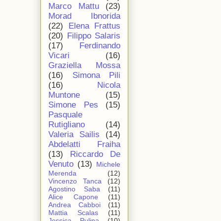
Marco Mattu
(23)
Morad Ibnorida
(22)
Elena Frattus
(20)
Filippo Salaris
(17)
Ferdinando
Vicari
(16)
Graziella Mossa
(16)
Simona Pili
(16)
Nicola
Muntone
(15)
Simone Pes
(15)
Pasquale
Rutigliano
(14)
Valeria Sailis
(14)
Abdelatti Fraiha
(13)
Riccardo De
Venuto
(13)
Michele
Merenda
(12)
Vincenzo Tanca
(12)
Agostino Saba
(11)
Alice Capone
(11)
Andrea Cabboi
(11)
Mattia Scalas
(11)
Jessica Pulina
(10)