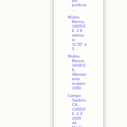
più
proficuo
...
Mulinu
Becciu,
19/05/2
6. 3 K
intensi
in
11'30" a
3...
Mulinu
Becciu,
16/05/2
6.
Allenam
ento
scalare:
1000...
Campo
Santoru
CA,
13/05/2
6. 4 X
1000
mt.