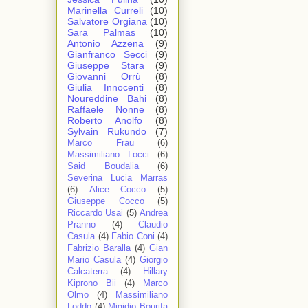
Marinella Curreli
(10)
Salvatore Orgiana
(10)
Sara Palmas
(10)
Antonio Azzena
(9)
Gianfranco Secci
(9)
Giuseppe Stara
(9)
Giovanni Orrù
(8)
Giulia Innocenti
(8)
Noureddine Bahi
(8)
Raffaele Nonne
(8)
Roberto Anolfo
(8)
Sylvain Rukundo
(7)
Marco Frau
(6)
Massimiliano Locci
(6)
Said Boudalia
(6)
Severina Lucia Marras
(6)
Alice Cocco
(5)
Giuseppe Cocco
(5)
Riccardo Usai
(5)
Andrea
Pranno
(4)
Claudio
Casula
(4)
Fabio Coni
(4)
Fabrizio Baralla
(4)
Gian
Mario Casula
(4)
Giorgio
Calcaterra
(4)
Hillary
Kiprono Bii
(4)
Marco
Olmo
(4)
Massimiliano
Loddo
(4)
Migidio Bourifa