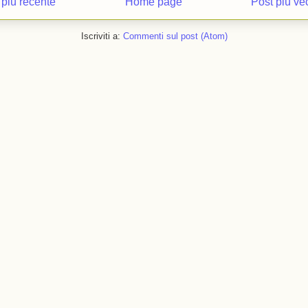
 più recente
Home page
Post più ve
Iscriviti a:
Commenti sul post (Atom)