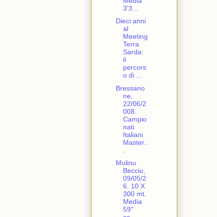
Media
3'3...
Dieci anni
al
Meeting
Terra
Sarda:
il
percors
o di ...
Bressano
ne,
22/06/2
008.
Campio
nati
Italiani
Master..
.
Mulinu
Becciu,
09/05/2
6. 10 X
300 mt.
Media
59"