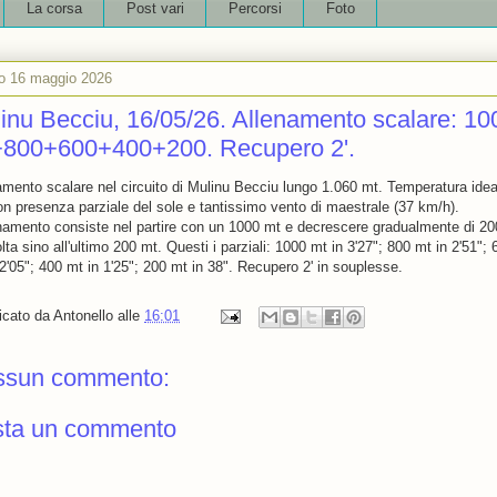
La corsa
Post vari
Percorsi
Foto
o 16 maggio 2026
inu Becciu, 16/05/26. Allenamento scalare: 10
800+600+400+200. Recupero 2'.
amento scalare nel circuito di Mulinu Becciu lungo 1.060 mt. Temperatura idea
on presenza parziale del sole e tantissimo vento di maestrale (37 km/h).
enamento consiste nel partire con un 1000 mt e decrescere gradualmente di 2
lta sino all'ultimo 200 mt. Questi i parziali: 1000 mt in 3'27"; 800 mt in 2'51"; 
 2'05"; 400 mt in 1'25"; 200 mt in 38". Recupero 2' in souplesse.
icato da
Antonello
alle
16:01
ssun commento:
sta un commento