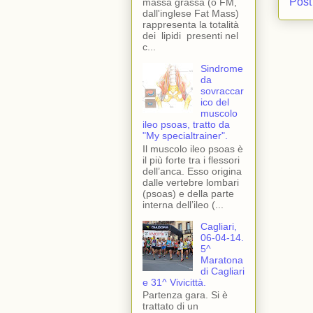
Post
massa grassa (o FM,
dall'inglese Fat Mass)
rappresenta la totalità
dei lipidi presenti nel
c...
Sindrome
da
sovraccar
ico del
muscolo
ileo psoas, tratto da
"My specialtrainer".
Il muscolo ileo psoas è
il più forte tra i flessori
dell’anca. Esso origina
dalle vertebre lombari
(psoas) e della parte
interna dell’ileo (...
Cagliari,
06-04-14.
5^
Maratona
di Cagliari
e 31^ Vivicittà.
Partenza gara. Si è
trattato di un