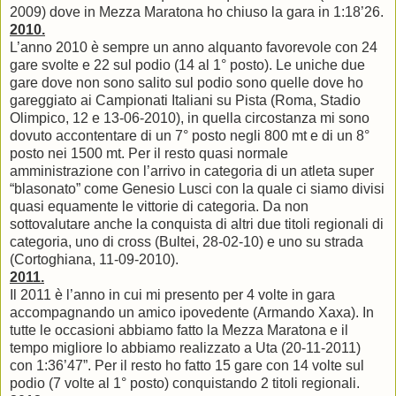
2009) dove in Mezza Maratona ho chiuso la gara in 1:18’26.
2010.
L’anno 2010 è sempre un anno alquanto favorevole con 24
gare svolte e 22 sul podio (14 al 1° posto). Le uniche due
gare dove non sono salito sul podio sono quelle dove ho
gareggiato ai Campionati Italiani su Pista (Roma, Stadio
Olimpico, 12 e 13-06-2010), in quella circostanza mi sono
dovuto accontentare di un 7° posto negli 800 mt e di un 8°
posto nei 1500 mt. Per il resto quasi normale
amministrazione con l’arrivo in categoria di un atleta super
“blasonato” come Genesio Lusci con la quale ci siamo divisi
quasi equamente le vittorie di categoria. Da non
sottovalutare anche la conquista di altri due titoli regionali di
categoria, uno di cross (Bultei, 28-02-10) e uno su strada
(Cortoghiana, 11-09-2010).
2011.
Il 2011 è l’anno in cui mi presento per 4 volte in gara
accompagnando un amico ipovedente (Armando Xaxa). In
tutte le occasioni abbiamo fatto la Mezza Maratona e il
tempo migliore lo abbiamo realizzato a Uta (20-11-2011)
con 1:36’47”. Per il resto ho fatto 15 gare con 14 volte sul
podio (7 volte al 1° posto) conquistando 2 titoli regionali.