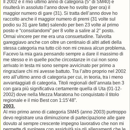
Il 2002 è il mio ultimo anno di categoria (5° di SM40) e
risulterà in assoluto l’anno dove ho svolto (per ora) il
maggior numero di gare (31). Si tratta dell’anno dove ho
raccolto anche il maggior numero di premi (31 volte sul
podio su 31 gare fatte) salendo per ben 23 volte al primo
posto e “consolandomi” per 8 volte a salire al 2° posto.
Ormai vincere per me era una consuetudine. Talvolta
gareggiavo anche con oltre un centinaio di altri atleti della
stessa categoria ma tutto ciò non mi creava alcun problema.
Facevo la mia gara pensando sempre a dare il massimo di
me stesso e in quelle poche circostanze in cui non sono
arrivato in testa mi sono sempre avvicinato per primo a
ringraziare chi mi avesse battuto. Tra l’altro proprio nel 2002
ero all’ultimo anno di categoria per cui, in teoria, tra i meno
avvantaggiati di categoria. Titoli regionali dell’annata ben 3
con gara più significativa certamente quella di Uta (01-12-
2002) dove nella Mezza Maratona ho conquistato il titolo
regionale e il mio Best con 1:15’48”.
2003.
Al mio primo anno di categoria SM45 (anno 2003) purtroppo
devo registrare una diminuzione di partecipazione alle gare
dovuto al sempre crescente impegno lavorativo che non mi
permette di svolgere con assiduità sia gli allenamenti che le