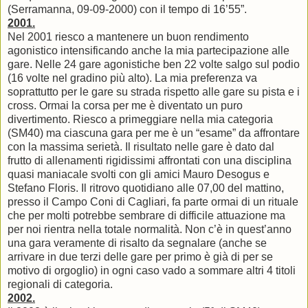
(Serramanna, 09-09-2000) con il tempo di 16’55”.
2001.
Nel 2001 riesco a mantenere un buon rendimento
agonistico intensificando anche la mia partecipazione alle
gare. Nelle 24 gare agonistiche ben 22 volte salgo sul podio
(16 volte nel gradino più alto). La mia preferenza va
soprattutto per le gare su strada rispetto alle gare su pista e i
cross. Ormai la corsa per me è diventato un puro
divertimento. Riesco a primeggiare nella mia categoria
(SM40) ma ciascuna gara per me è un “esame” da affrontare
con la massima serietà. Il risultato nelle gare è dato dal
frutto di allenamenti rigidissimi affrontati con una disciplina
quasi maniacale svolti con gli amici Mauro Desogus e
Stefano Floris. Il ritrovo quotidiano alle 07,00 del mattino,
presso il Campo Coni di Cagliari, fa parte ormai di un rituale
che per molti potrebbe sembrare di difficile attuazione ma
per noi rientra nella totale normalità. Non c’è in quest’anno
una gara veramente di risalto da segnalare (anche se
arrivare in due terzi delle gare per primo è già di per se
motivo di orgoglio) in ogni caso vado a sommare altri 4 titoli
regionali di categoria.
2002.