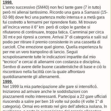
1998.
L’anno successivo (SM40) non feci tante gare (7 in tutto)
però mi allenai tantissimo. Ricordo una gara a Samassi (15-
02-98) dove feci una partenza molto intensa e a metà gara
fui costretto a fermarmi per riprendere fiato. Mi trovavo
all’incirca verso il 6° km però di colpo le gambe si
rifiutarono di continuare, troppa fatica. Camminai per circa
30 mt e poi ripresi a correre. Arrivai 3° di categoria e salii sul
podio per ritirare il premio consistente in una cassetta di
carciofi. Che emozione quel giorno. Quella esperienza fu
per me un vero trampolino di lancio. Seguii
scrupolosamente tutte le indicazioni impartite dal mio
“tecnico” e cercai di allenarmi con costanza e disciplina.
Sentivo di avere delle buone caratteristiche di base e ciò lo
riscontravo nella facilità con la quale affrontavo
quotidianamente gli allenamenti.
1999.
Nel 1999 la mia partecipazione alle gare si intensificò.
Iniziarono ad arrivare anche le soddisfazioni con
piazzamenti molto interessanti. Partecipai a 22 gare ufficiali
riuscendo a salire per ben 16 volte sul podio (4 volte 1° di
categoria). Ormai ero entrato nel giro dell’atletica isolana. In