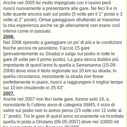
Anche nel 2005 fui molto impegnato con il lavoro però
riuscii nuovamente a presentarmi alle gare. Ne feci 9 e in
tutte quante ancora salii sul podio (5 volte per il 1° posto e 3
volte al 2° posto). Ormai gareggiavo sfruttando al massimo
la mia esperienza anche se gli allenamenti non erano così
intensi come in passato.
2006.
Nel 2006 riprendo a gareggiare un po' di più e le condizioni
fisiche ancora mi assistono. Faccio 15 gare
(prevalentemente su Strada) e salgo sul podio in tutte le
gare (8 volte per il primo posto). La gara senza dubbio più
importante di quest’anno fu quella a Serramanna (15-09-
2006) dove vinsi il titolo regionale sui 10 km su strada. In
quella circostanza, nonostante la strada non fosse
perfettamente in piano, riuscii a raggiungere il miglior tempo
sui 10 km chiudendo in 35’43”.
2007.
Anche nel 2007 non feci tante gare, furono solo 16, e,
nonostante fu l’ultimo anno di categoria SM45, il vizio di
salire sul podio non lo avevo perso (15 volte con 11 volte al
1° posto). Tra le gare di quest’anno sicuramente va ricordata
quella in pista a Oristano (06-05-2007) dove nei 10000 mt