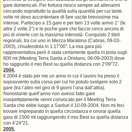
gare domenicali. Per fortuna riesco sempre ad allenarmi
cercando soprattutto la qualità sulla quantità per cui tante
volte mi devo accontentare di fare uscite brevissime ma
intense. Partecipo a 15 gare e per ben 13 volte arrivo 1° (le
altre 2 volte 2°) e le poche gare che faccio cerco ancora di
più di viverle con la massima intensità. Conquisto 2 titoli
regionali, tra cui uno in Mezza Maratona (Cabras, 09-03-
2003), chiudendola in 1:17’00”. La mia gara più
rappresentativa però è stata certamente quella in pista sugli
800 mt (Meeting Terra Sarda a Oristano, 06-09-2003) dove
ho raggiunto il mio Best su quella distanza con 2’09”72.
2004.
Il 2004 è stato per me un anno in cui il lavoro ha preso il
sopravvento sulla corsa per cui ho potuto svolgere solo 2
gare (tra l’altro nel giro di 9 giorni l’una dall’altra).
Nonostante quell’anno non avessi fatto gare
inaspettatamente venni convocato per il Meeting Terra
Sarda che ebbe luogo a Sanluri il 10-09-2004. Non mi feci
trovare impreparato in quella circostanza e onorai quella
gara di 1500 mt raggiungendo il mio Best su quella distanza
con 4’24”21.
2005.