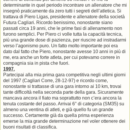
determinante in quel periodo incontrare un allenatore che mi
insegnò praticamente da zero tutti i segreti dell’atletica. Si
trattava di Piero Ligas, presidente e allenatore della società
Futura Cagliari. Ricordo benissimo, nonostante siano
passati circa 19 anni, che le prime fasi di allenamento non
furono semplici. Per Piero ci volle tutta la capacità tecnica,
più una grande dose di pazienza, per riuscire ad instradarmi
verso l’agonismo puro. Un fatto molto importante poi era
dato dal fatto che Piero, nonostante avesse 10 anni in più di
me, era anche un forte atleta, per cui potevamo correre in
compagnia sia in pista che fuori.
1997.
Partecipai alla mia prima gara competitiva negli ultimi giorni
del 1997 (Cagliari Corre, 28-12-97) e ricordo come,
nonostante si trattasse di una gara intorno ai 10 km, trovai
tante difficoltà nella seconda parte della gara. Sicuramente
mancava ancora il fiato ma soprattutto non c’era ancora la
tenuta costante del passo. Arrivai 6° di categoria (SM35) su
almeno una ventina di atleti, e già quello fu un grande
successo. Certamente già da quella prima esperienza
emerse la mia grande determinazione nel voler ottenere dei
buoni risultati di classifica.