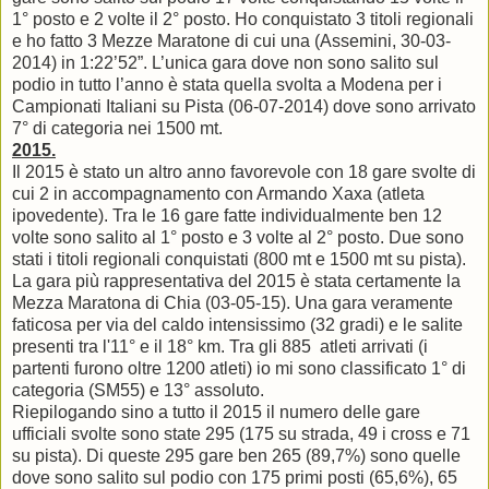
1° posto e 2 volte il 2° posto. Ho conquistato 3 titoli regionali
e ho fatto 3 Mezze Maratone di cui una (Assemini, 30-03-
2014) in 1:22’52”. L’unica gara dove non sono salito sul
podio in tutto l’anno è stata quella svolta a Modena per i
Campionati Italiani su Pista (06-07-2014) dove sono arrivato
7° di categoria nei 1500 mt.
2015.
Il 2015 è stato un altro anno favorevole con 18 gare svolte di
cui 2 in accompagnamento con Armando Xaxa (atleta
ipovedente). Tra le 16 gare fatte individualmente ben 12
volte sono salito al 1° posto e 3 volte al 2° posto. Due sono
stati i titoli regionali conquistati (800 mt e 1500 mt su pista).
La gara più rappresentativa del 2015 è stata certamente la
Mezza Maratona di Chia (03-05-15). Una gara veramente
faticosa per via del caldo intensissimo (32 gradi) e le salite
presenti tra l'11° e il 18° km. Tra gli 885 atleti arrivati (i
partenti furono oltre 1200 atleti) io mi sono classificato 1° di
categoria (SM55) e 13° assoluto.
Riepilogando sino a tutto il 2015 il numero delle gare
ufficiali svolte sono state 295 (175 su strada, 49 i cross e 71
su pista). Di queste 295 gare ben 265 (89,7%) sono quelle
dove sono salito sul podio con 175 primi posti (65,6%), 65