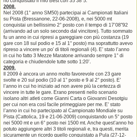
ho conquistato il mio Best con 35’38”5.
2008.
Nel 2008 (1° anno SM50) partecipai ai Campionati Italiani
su Pista (Bressanone, 22-06-2008), e, nei 5000 mt
conquistai un bellissimo 2° posto con il tempo di 17’08”92
(arrivando ad un solo secondo dal vincitore). Tutto sommato
fu un anno in cui ripresi a gareggiare con più costanza (19
gare con 18 sul podio e 15 al 1° posto) ma soprattutto avevo
ripreso a vincere un po' di titoli regionali (4). E’ stato l’anno
in cui ho fatto 3 Mezze Maratone arrivando sempre 1° di
categoria e chiudendole tutte sotto 1:20’.
2009.
Il 2009 è ancora un anno molto favorevole con 23 gare
svolte e 20 sul podio (10 al 1° posto e 9 al 2° posto). E’
l’anno in cui ho iniziato ad non avere più la certezza di
vincere in tutte le gare. Erano presenti nello scenario
isolano altri atleti come Gianni Carta o Giovanni Desotgiu
per cui non era così facile primeggiare per me. E’ stato
l’anno in cui ho partecipato al Campionato Mondiale su
Pista (Cattolica, 19 e 21-06-2009) conquistando un 5° posto
nei 5000 mt e un 6° posto nei 1500 mt. Anche quest’anno ho
potuto aggiungere altri 3 titoli regionali e, tra questi, merita
sicuramente un ricordo quello conquistato a Pula (27-12-