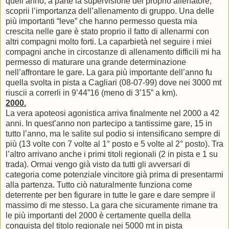
quell’anno, a parte la supervisione del proprio allenatore,
scoprii l’importanza dell’allenamento di gruppo. Una delle
più importanti “leve” che hanno permesso questa mia
crescita nelle gare è stato proprio il fatto di allenarmi con
altri compagni molto forti. La caparbietà nel seguire i miei
compagni anche in circostanze di allenamento difficili mi ha
permesso di maturare una grande determinazione
nell’affrontare le gare. La gara più importante dell’anno fu
quella svolta in pista a Cagliari (08-07-99) dove nei 3000 mt
riuscii a correrli in 9’44”16 (meno di 3’15” a km).
2000.
La vera apoteosi agonistica arriva finalmente nel 2000 a 42
anni. In quest’anno non partecipo a tantissime gare, 15 in
tutto l’anno, ma le salite sul podio si intensificano sempre di
più (13 volte con 7 volte al 1° posto e 5 volte al 2° posto). Tra
l’altro arrivano anche i primi titoli regionali (2 in pista e 1 su
trada). Ormai vengo già visto da tutti gli avversari di
categoria come potenziale vincitore già prima di presentarmi
alla partenza. Tutto ciò naturalmente funziona come
deterrente per ben figurare in tutte le gare e dare sempre il
massimo di me stesso. La gara che sicuramente rimane tra
le più importanti del 2000 è certamente quella della
conquista del titolo regionale nei 5000 mt in pista