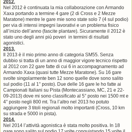
2012.
Nel 2012 è continuata la mia collaborazione con Armando
Xaxa portando a termine 4 gare (2 di Cross e 2 Mezze
Maratone) mentre le gare mie sono state solo 7 (4 sul podio)
per via di intensi impegni lavorativi e un problema fisico
all’inizio dell’anno (fascite plantare). Sicuramente il 2012 è
stato uno degli anni più poveri in termini di risultati
agonistici.
2013.
Il 2013 è il mio primo anno di categoria SM55. Senza
dubbio si tratta di un anno di maggior vigore tecnico rispetto
al 2012 con 22 gare fatte di cui 6 in accompagnamento ad
Armando Xaxa (quasi tutte Mezze Maratone). Su 16 gare
svolte singolarmente ben 12 sono quelle dove sono salito
sul podio (11 al 1° posto). Due delle 16 gare le ho fatte ai
Campionati Italiani su Pista (Montecassiano, MC, 21 e 22-
09-2013) dove mi sono classificato al 5° posto nei 1500 mt e
4° posto negli 800 mt. Tra l’altro nel 2013 ho potuto
aggiungere 3 titoli regionali molto importanti (Cross, 10 km
su strada e 5000 in pista).
2014.
Nel 2014 l’attività agonistica è stata molto positiva. In 18
gare sono salito sul podio 17 volte conquistando 15 volte il