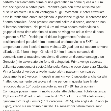
perfetto riscaldamento prima di una gara faticosa come quella a cui mi
sto' accingendo a partecipare. Partenza gara con ritmo altissimo per
riuscire ad avere un buon vantaggio su gli "avversari" e poter effettuare
tutte le tantissime curve scegliendo la posizione migliore. Il percorso non
è tanto semplice. Sono presenti costanti salite e discese, anche se non
di intensa pendenza. Nei primi 4 km mi trovo ancora molto vicino al
gruppo di testa dato che fino ad allora ho viaggiato ad un ritmo di poco
superiore a 3'30". Decido poi di ridurre leggermente l'andatura
posizionandomi per altri 4 km intorno ad un ritmo vicino a 3'45". La
temperatura sotto il sole è molto vicina a 30 gradi per cui occorre arrivare
all'arrivo (11,4 km) integri. Gli ultimi 3,4 km li faccio cercando di
economizzare al massimo cosciente di avere un discreto vantaggio su
Genesio (mio avversario più forte di categoria). Prima vengo superato
dalla mia compagna di società Manuela Manca e poco dopo sarà Claudia
Pinna (atleta di vertice a livello nazionale) a passarmi con passo
decisamente più veloce. In questi ultimi km verrò superato anche da altri
4 atleti decisamente più giovani di me per cui in questa fase finale
retrocedo da un 15° posto assoluto ad un 21° (19° tra gli uomini).
Comunque posso ritenermi molto soddisfatto della gara. Totale distanza
11,4 km in 43'04" ad un ritmo medio di 3'46" a km. Su 610 atleti arrivati,
giungere 19° tra gli uomini (1° di categoria SM55), alla soglia di 57 anni (a
luglio), credo sia un ottimo risultato. Le sensazioni naturalmente sono