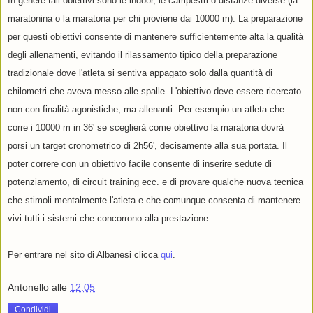
In genere tali obiettivi sono le indoor, le campestri o distanze diverse (la
maratonina o la maratona per chi proviene dai 10000 m). La preparazione
per questi obiettivi consente di mantenere sufficientemente alta la qualità
degli allenamenti, evitando il rilassamento tipico della preparazione
tradizionale dove l'atleta si sentiva appagato solo dalla quantità di
chilometri che aveva messo alle spalle. L'obiettivo deve essere ricercato
non con finalità agonistiche, ma allenanti. Per esempio un atleta che
corre i 10000 m in 36' se sceglierà come obiettivo la maratona dovrà
porsi un target cronometrico di 2h56', decisamente alla sua portata. Il
poter correre con un obiettivo facile consente di inserire sedute di
potenziamento, di circuit training ecc. e di provare qualche nuova tecnica
che stimoli mentalmente l'atleta e che comunque consenta di mantenere
vivi tutti i sistemi che concorrono alla prestazione.
Per entrare nel sito di Albanesi clicca
qui
.
Antonello
alle
12:05
Condividi