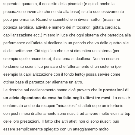
superato i quaranta, il concetto della piramide (e quindi anche la
preparazione invernale che ne sta alla base) risultò successivamente
poco performante. Ricerche scientifiche in diversi settori (massima
potenza aerobica, attività e numero dei mitocondri, gittata cardiaca,
capillarizzazione ecc.) misero in luce che ogni sistema che partecipa alla
performance dell'atleta si deallena in un periodo che va dalle quattro alle
dodici settimane. Ciò significa che se si dimentica un sistema (per
esempio quello anaerobico), il sistema si deallena. Non ha nessun
fondamento scientifico pensare che l'allenamento di un sistema (per
esempio la capillarizzazione con il fondo lento) possa servire come
ottima base di partenza per allenarne un altro.
Le ricerche sul deallenamento hanno cioè provato che
le prestazioni di
un atleta dipendono da cosa ha fatto negli ultimi tre mesi
. La cosa è
confermata anche da recuperi "miracolosi" di atleti dopo un infortunio:
con pochi mesi di allenamento sono riusciti ad arrivare molto vicini al top
delle loro prestazioni. Il fatto che altri atleti non ci sono riusciti può
essere semplicemente spiegato con un atteggiamento molto