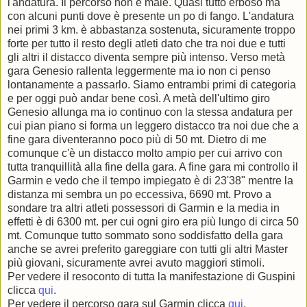
l'andatura. Il percorso non è male. Quasi tutto erboso ma
con alcuni punti dove è presente un po di fango. L'andatura
nei primi 3 km. è abbastanza sostenuta, sicuramente troppo
forte per tutto il resto degli atleti dato che tra noi due e tutti
gli altri il distacco diventa sempre più intenso. Verso metà
gara Genesio rallenta leggermente ma io non ci penso
lontanamente a passarlo. Siamo entrambi primi di categoria
e per oggi può andar bene così. A metà dell'ultimo giro
Genesio allunga ma io continuo con la stessa andatura per
cui pian piano si forma un leggero distacco tra noi due che a
fine gara diventeranno poco più di 50 mt. Dietro di me
comunque c'è un distacco molto ampio per cui arrivo con
tutta tranquillità alla fine della gara. A fine gara mi controllo il
Garmin e vedo che il tempo impiegato è di 23'38" mentre la
distanza mi sembra un po eccessiva, 6690 mt. Provo a
sondare tra altri atleti possessori di Garmin e la media in
effetti è di 6300 mt. per cui ogni giro era più lungo di circa 50
mt. Comunque tutto sommato sono soddisfatto della gara
anche se avrei preferito gareggiare con tutti gli altri Master
più giovani, sicuramente avrei avuto maggiori stimoli.
Per vedere il resoconto di tutta la manifestazione di Guspini
clicca
qui
.
Per vedere il percorso gara sul Garmin clicca
qui
.