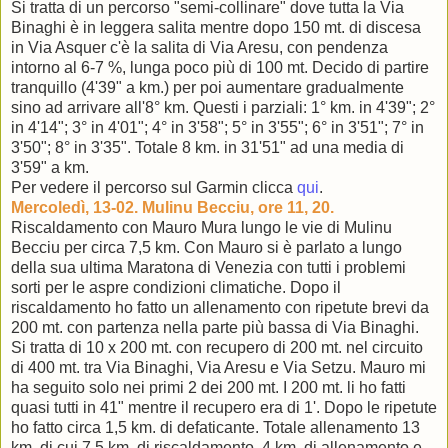
Si tratta di un percorso "semi-collinare" dove tutta la Via
Binaghi è in leggera salita mentre dopo 150 mt. di discesa
in Via Asquer c'è la salita di Via Aresu, con pendenza
intorno al 6-7 %, lunga poco più di 100 mt. Decido di partire
tranquillo (4'39" a km.) per poi aumentare gradualmente
sino ad arrivare all'8° km. Questi i parziali: 1° km. in 4'39"; 2°
in 4'14"; 3° in 4'01"; 4° in 3'58"; 5° in 3'55"; 6° in 3'51"; 7° in
3'50"; 8° in 3'35". Totale 8 km. in 31'51" ad una media di
3'59" a km.
Per vedere il percorso sul Garmin clicca
qui
.
Mercoledì, 13-02. Mulinu Becciu, ore 11, 20.
Riscaldamento con Mauro Mura lungo le vie di Mulinu
Becciu per circa 7,5 km. Con Mauro si è parlato a lungo
della sua ultima Maratona di Venezia con tutti i problemi
sorti per le aspre condizioni climatiche. Dopo il
riscaldamento ho fatto un allenamento con ripetute brevi da
200 mt. con partenza nella parte più bassa di Via Binaghi.
Si tratta di 10 x 200 mt. con recupero di 200 mt. nel circuito
di 400 mt. tra Via Binaghi, Via Aresu e Via Setzu. Mauro mi
ha seguito solo nei primi 2 dei 200 mt. I 200 mt. li ho fatti
quasi tutti in 41" mentre il recupero era di 1'. Dopo le ripetute
ho fatto circa 1,5 km. di defaticante. Totale allenamento 13
km. di cui 7,5 km. di riscaldamento, 4 km. di allenamento e