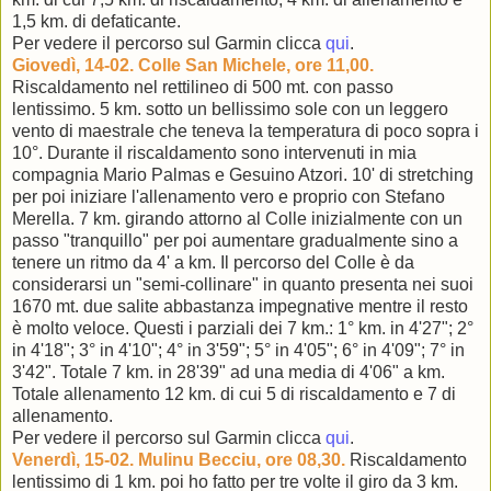
1,5 km. di defaticante.
Per vedere il percorso sul Garmin clicca
qui
.
Giovedì, 14-02. Colle San Michele, ore 11,00.
Riscaldamento nel rettilineo di 500 mt. con passo
lentissimo. 5 km. sotto un bellissimo sole con un leggero
vento di maestrale che teneva la temperatura di poco sopra i
10°. Durante il riscaldamento sono intervenuti in mia
compagnia Mario Palmas e Gesuino Atzori. 10' di stretching
per poi iniziare l'allenamento vero e proprio con Stefano
Merella. 7 km. girando attorno al Colle inizialmente con un
passo "tranquillo" per poi aumentare gradualmente sino a
tenere un ritmo da 4' a km. Il percorso del Colle è da
considerarsi un "semi-collinare" in quanto presenta nei suoi
1670 mt. due salite abbastanza impegnative mentre il resto
è molto veloce. Questi i parziali dei 7 km.: 1° km. in 4'27"; 2°
in 4'18"; 3° in 4'10"; 4° in 3'59"; 5° in 4'05"; 6° in 4'09"; 7° in
3'42". Totale 7 km. in 28'39" ad una media di 4'06" a km.
Totale allenamento 12 km. di cui 5 di riscaldamento e 7 di
allenamento.
Per vedere il percorso sul Garmin clicca
qui
.
Venerdì, 15-02. Mulinu Becciu, ore 08,30.
Riscaldamento
lentissimo di 1 km. poi ho fatto per tre volte il giro da 3 km.