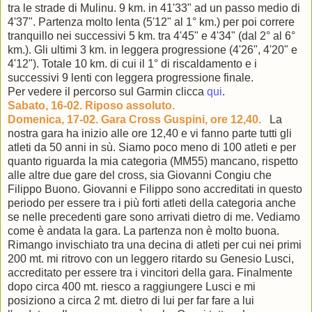
tra le strade di Mulinu. 9 km. in 41'33" ad un passo medio di
4'37". Partenza molto lenta (5'12" al 1° km.) per poi correre
tranquillo nei successivi 5 km. tra 4'45" e 4'34" (dal 2° al 6°
km.). Gli ultimi 3 km. in leggera progressione (4'26", 4'20" e
4'12"). Totale 10 km. di cui il 1° di riscaldamento e i
successivi 9 lenti con leggera progressione finale.
Per vedere il percorso sul Garmin clicca
qui
.
Sabato, 16-02. Riposo assoluto.
Domenica, 17-02. Gara Cross Guspini, ore 12,40.
La
nostra gara ha inizio alle ore 12,40 e vi fanno parte tutti gli
atleti da 50 anni in sù. Siamo poco meno di 100 atleti e per
quanto riguarda la mia categoria (MM55) mancano, rispetto
alle altre due gare del cross, sia Giovanni Congiu che
Filippo Buono. Giovanni e Filippo sono accreditati in questo
periodo per essere tra i più forti atleti della categoria anche
se nelle precedenti gare sono arrivati dietro di me. Vediamo
come è andata la gara. La partenza non è molto buona.
Rimango invischiato tra una decina di atleti per cui nei primi
200 mt. mi ritrovo con un leggero ritardo su Genesio Lusci,
accreditato per essere tra i vincitori della gara. Finalmente
dopo circa 400 mt. riesco a raggiungere Lusci e mi
posiziono a circa 2 mt. dietro di lui per far fare a lui