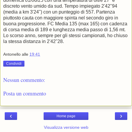
domenica 01/06/25 con una temperatura di oltre 27° e
discreto vento umido da sud. Tempo impiegato 2'42"94
(media a km 3'24") con un punteggio di 557. Partenza
piuttosto cauta con maggiore spinta nel secondo giro in
buona progressione. FC Media 135 (max 165) con cadenza
di corsa media di 189 e lunghezza media passo di 1,56 mt.
Lo scorso anno, sempre per gli stessi campionati, ho chiuso
la stessa distanza in 2'42"28.
Antonello
alle
19:41
Condividi
Nessun commento:
Posta un commento
‹
›
Home page
Visualizza versione web