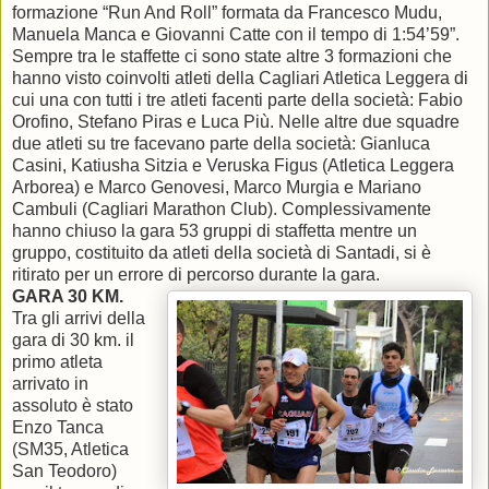
formazione “Run And Roll” formata da Francesco Mudu,
Manuela Manca e Giovanni Catte con il tempo di 1:54’59”.
Sempre tra le staffette ci sono state altre 3 formazioni che
hanno visto coinvolti atleti della Cagliari Atletica Leggera di
cui una con tutti i tre atleti facenti parte della società: Fabio
Orofino, Stefano Piras e Luca Più. Nelle altre due squadre
due atleti su tre facevano parte della società: Gianluca
Casini, Katiusha Sitzia e Veruska Figus (Atletica Leggera
Arborea) e Marco Genovesi, Marco Murgia e Mariano
Cambuli (Cagliari Marathon Club). Complessivamente
hanno chiuso la gara 53 gruppi di staffetta mentre un
gruppo, costituito da atleti della società di Santadi, si è
ritirato per un errore di percorso durante la gara.
GARA 30 KM.
Tra gli arrivi della
gara di 30 km. il
primo atleta
arrivato in
assoluto è stato
Enzo Tanca
(SM35, Atletica
San Teodoro)