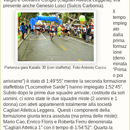
presente anche Genesio Lusci (Sulcis Carbonia).
Il
tempo
impieg
ato
dalla
prima
formaz
ione
(deno
minata
Partenza gara Karalis 30 (con staffetta). Foto Antonio Cuccu.
“Prima
o poi
arriviamo”) è stato di 1:49’55” mentre la seconda formazione
staffettista (“Locomotive Sarde”) hanno impiegato 1:52’45”.
Subito dopo le prime due squadre arrivate, costituite da soli
uomini, ci sono state le due squadre miste (2 uomini e 1
donna) con atleti appartenenti totalmente alla società
Cagliari Atletica Leggera. Questi i componenti della
formazione giunta terza assoluta (ma prima delle miste):
Mario Cao, Enrico Floris e Roberta Ferru denominata
“Cagliari Atletica 1” con il tempo di 1:54’52”. Quarta la