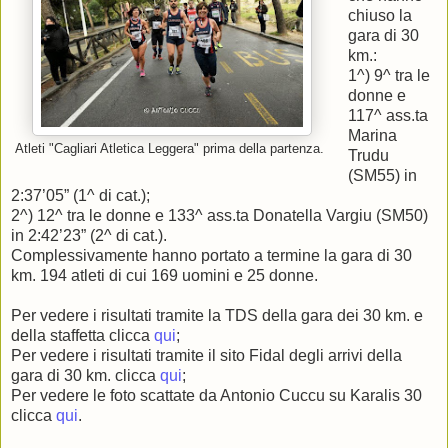
chiuso la
gara di 30
km.:
1^) 9^ tra le
donne e
117^ ass.ta
Marina
Atleti "Cagliari Atletica Leggera" prima della partenza.
Trudu
(SM55) in
2:37’05” (1^ di cat.);
2^) 12^ tra le donne e 133^ ass.ta Donatella Vargiu (SM50)
in 2:42’23” (2^ di cat.).
Complessivamente hanno portato a termine la gara di 30
km. 194 atleti di cui 169 uomini e 25 donne.
Per vedere i risultati tramite la TDS della gara dei 30 km. e
della staffetta clicca
qui
;
Per vedere i risultati tramite il sito Fidal degli arrivi della
gara di 30 km. clicca
qui
;
Per vedere le foto scattate da Antonio Cuccu su Karalis 30
clicca
qui
.