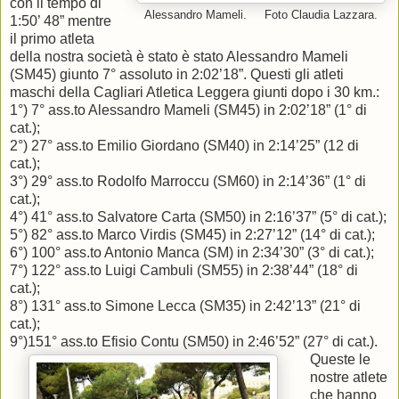
con il tempo di
Alessandro Mameli. Foto Claudia Lazzara.
1:50’ 48” mentre
il primo atleta
della nostra società è stato è stato Alessandro Mameli
(SM45) giunto 7° assoluto in 2:02’18”. Questi gli atleti
maschi della Cagliari Atletica Leggera giunti dopo i 30 km.:
1°) 7° ass.to Alessandro Mameli (SM45) in 2:02’18” (1° di
cat.);
2°) 27° ass.to Emilio Giordano (SM40) in 2:14’25” (12 di
cat.);
3°) 29° ass.to Rodolfo Marroccu (SM60) in 2:14’36” (1° di
cat.);
4°) 41° ass.to Salvatore Carta (SM50) in 2:16’37” (5° di cat.);
5°) 82° ass.to Marco Virdis (SM45) in 2:27’12” (14° di cat.);
6°) 100° ass.to Antonio Manca (SM) in 2:34’30” (3° di cat.);
7°) 122° ass.to Luigi Cambuli (SM55) in 2:38’44” (18° di
cat.);
8°) 131° ass.to Simone Lecca (SM35) in 2:42’13” (21° di
cat.);
9°)151° ass.to Efisio Contu (SM50) in 2:46’52” (27° di cat.).
Queste le
nostre atlete
che hanno