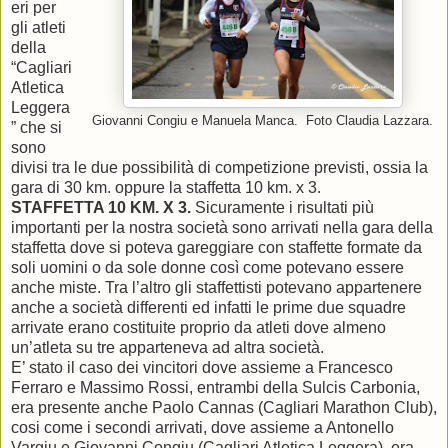
eri per
gli atleti
della
“Cagliari
Atletica
Leggera
Giovanni Congiu e Manuela Manca. Foto Claudia Lazzara.
” che si
sono
divisi tra le due possibilità di competizione previsti, ossia la
gara di 30 km. oppure la staffetta 10 km. x 3.
STAFFETTA 10 KM. X 3.
Sicuramente i risultati più
importanti per la nostra società sono arrivati nella gara della
staffetta dove si poteva gareggiare con staffette formate da
soli uomini o da sole donne così come potevano essere
anche miste. Tra l’altro gli staffettisti potevano appartenere
anche a società differenti ed infatti le prime due squadre
arrivate erano costituite proprio da atleti dove almeno
un’atleta su tre apparteneva ad altra società.
E’ stato il caso dei vincitori dove assieme a Francesco
Ferraro e Massimo Rossi, entrambi della Sulcis Carbonia,
era presente anche Paolo Cannas (Cagliari Marathon Club),
cosi come i secondi arrivati, dove assieme a Antonello
Vargiu e Giovanni Congiu (Cagliari Atletica Leggera), era