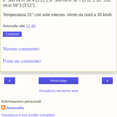
8° 300 mt in 58"4 (3'13"); 9° 300 mt in 56"7 (3'11"); 10° 310
mt in 59"3 (3'12").
Temperatura 31° con sole intenso. Vento da nord a 30 km/h.
Antonello
alle
12:46
Condividi
Nessun commento:
Posta un commento
‹
›
Home page
Visualizza versione web
Informazioni personali
Antonello
Visualizza il mio profilo completo