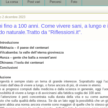
La corsa
Post vari
Percorsi
Foto
o 2 dicembre 2023
i fino a 100 anni. Come vivere sani, a lungo e 
o naturale.Tratto da "Riflessioni.it".
Introduzione
Abkhazia – il paese del centenari
Vilcabamba: la valle dell’eterna giovinezza
Hunza – gente che balla a novant’anni
Okinawa: l’isola dei centenari
Conclusioni
duzione
ngevità è sempre stato un tema di grande interesse. Soprattutto oggi l’
inato dall’idea di vivere a lungo, o forse ancora di più, di vivere in eterno.
e ai progressi compiuti dalla medicina e dalla scienza in generale, oggi l’u
ssibilità di vivere a lungo e di avvicinarsi alla fatidica soglia dei 100 anni.
 l’attenzione è però concentrata sulla durata della vita e su come aumen
osto che sulla qualità della stessa. Se da un lato oggi la possibilità che un g
 anni abbia una nonna ancora vivente sono maggiori di quelle che lo stesso g