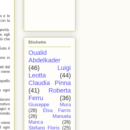
o e le
con la
evità.
, egli
iò che
Etichette
olo il
Oualid
eno in
Abdelkader
(46)
Luigi
ati dal
 viene
Leotta
(44)
quello
Claudia Pinna
(41)
Roberta
o ogni
Ferru
(36)
lavoro
Giuseppe Mura
motivo
gici e
(28)
Elsa Farris
 mondo
(26)
Manuela
Manca
(26)
 viene
Stefano Floris
(25)
d ogni