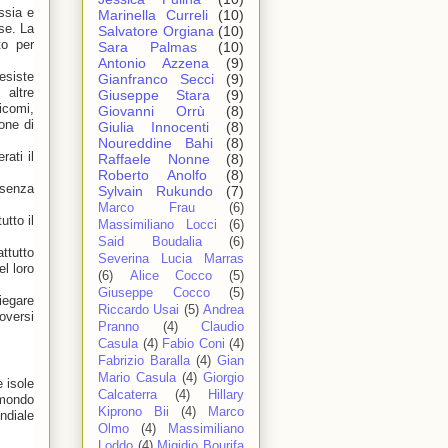
ssia e
Marinella Curreli
(10)
se. La
Salvatore Orgiana
(10)
to per
Sara Palmas
(10)
Antonio Azzena
(9)
esiste
Gianfranco Secci
(9)
 altre
Giuseppe Stara
(9)
icomi,
Giovanni Orrù
(8)
one di
Giulia Innocenti
(8)
Noureddine Bahi
(8)
ati il
Raffaele Nonne
(8)
Roberto Anolfo
(8)
 senza
Sylvain Rukundo
(7)
Marco Frau
(6)
tto il
Massimiliano Locci
(6)
Said Boudalia
(6)
ttutto
Severina Lucia Marras
l loro
(6)
Alice Cocco
(5)
Giuseppe Cocco
(5)
iegare
Riccardo Usai
(5)
Andrea
oversi
Pranno
(4)
Claudio
Casula
(4)
Fabio Coni
(4)
Fabrizio Baralla
(4)
Gian
Mario Casula
(4)
Giorgio
 isole
Calcaterra
(4)
Hillary
 mondo
Kiprono Bii
(4)
Marco
ndiale
Olmo
(4)
Massimiliano
Loddo
(4)
Migidio Bourifa