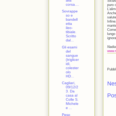
alla
Sicur
corsa....
puro c
L’ali
Sovrappe
Anche 
so e
salute
bandell
Infin
etta
mante
ileo-
Come 
tibiale.
lungo
Scritto
ignora
dal...
Nadi
Gli esami
www.ri
del
sangue
(triglicer
idi,
colester
Pubbl
olo
HD...
Ne
Cagliari,
09/12/2
3. Da
Po
casa al
Colle S.
Michele
e ...
Peso