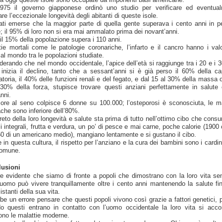
975 il governo giapponese ordinò uno studio per verificare ed eventua
re l’eccezionale longevità degli abitanti di queste isole.
ati emerse che la maggior parte di quella gente superava i cento anni in pe
e; il 95% di loro non si era mai ammalato prima dei novant’anni.
 il 15% della popolazione supera i 110 anni.
tie mortali come le patologie coronariche, l’infarto e il cancro hanno i valo
 al mondo tra le popolazioni studiate.
derando che nel mondo occidentale, l’apice dell’età si raggiunge tra i 20 e i 3
 inizia il declino, tanto che a sessant’anni si è già perso il 60% della ca
ratoria, il 40% delle funzioni renali e del fegato, e dal 15 al 30% della massa 
 30% della forza, stupisce trovare questi anziani perfettamente in salute o
nni.
more al seno colpisce 6 donne su 100.000; l’osteporosi è sconosciuta, le ma
ache sono inferiore dell’80%.
greto della loro longevità e salute sta prima di tutto nell’ottimo cibo che cons
i integrali, frutta e verdura, un po’ di pesce e mai carne, poche calorie (1900
50 di un americano medio), mangiano lentamente e si gustano il cibo.
in questa cultura, il rispetto per l’anziano e la cura dei bambini sono i cardin
comune.
lusioni
e evidente che siamo di fronte a popoli che dimostrano con la loro vita se
’uomo può vivere tranquillamente oltre i cento anni mantenendo la salute fin
 istanti della sua vita.
be un errore pensare che questi popoli vivono così grazie a fattori genetici, 
o questi entrano in contatto con l’uomo occidentale la loro vita si acco
ono le malattie moderne.