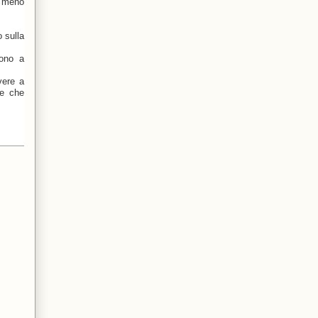
o meno
o sulla
cono a
vere a
ce che