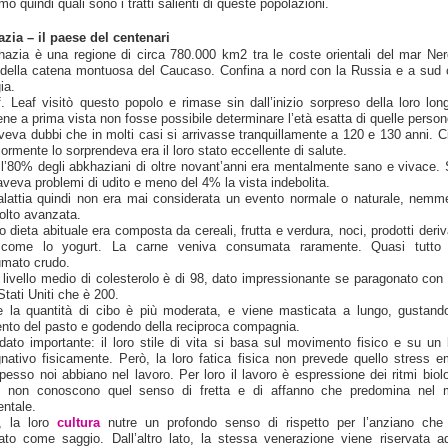
o quindi quali sono i tratti salienti di queste popolazioni.
zia – il paese del centenari
hazia è una regione di circa 780.000 km2 tra le coste orientali del mar Ner
 della catena montuosa del Caucaso. Confina a nord con la Russia e a sud 
ia.
of. Leaf visitò questo popolo e rimase sin dall’inizio sorpreso della loro long
ne a prima vista non fosse possibile determinare l’età esatta di quelle persone
veva dubbi che in molti casi si arrivasse tranquillamente a 120 e 130 anni. C
ormente lo sorprendeva era il loro stato eccellente di salute.
 l’80% degli abkhaziani di oltre novant’anni era mentalmente sano e vivace. S
veva problemi di udito e meno del 4% la vista indebolita.
lattia quindi non era mai considerata un evento normale o naturale, nemm
olto avanzata.
o dieta abituale era composta da cereali, frutta e verdura, noci, prodotti deriv
 come lo yogurt. La carne veniva consumata raramente. Quasi tutto
mato crudo.
ro livello medio di colesterolo è di 98, dato impressionante se paragonato con 
Stati Uniti che è 200.
 la quantità di cibo è più moderata, e viene masticata a lungo, gustand
to del pasto e godendo della reciproca compagnia.
 dato importante: il loro stile di vita si basa sul movimento fisico e su un 
nativo fisicamente. Però, la loro fatica fisica non prevede quello stress e
pesso noi abbiano nel lavoro. Per loro il lavoro è espressione dei ritmi biolo
i non conoscono quel senso di fretta e di affanno che predomina nel
entale.
e, la loro
cultura
nutre un profondo senso di rispetto per l’anziano che
ato come saggio. Dall’altro lato, la stessa venerazione viene riservata a