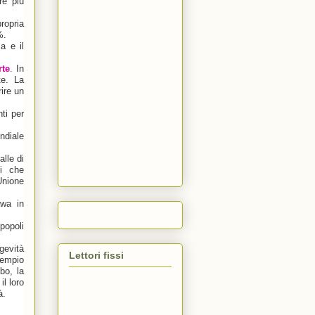
re più
ropria
%.
a e il
te
. In
te. La
ire un
ti per
ndiale
alle di
li che
Unione
awa in
popoli
gevità
Lettori fissi
sempio
bo, la
l loro
à.