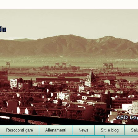
Resoconti gare
Allenamenti
News
Siti e blog
Sal