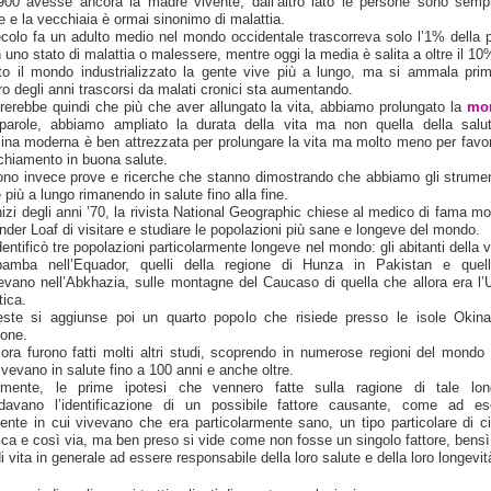
900 avesse ancora la madre vivente, dall’altro lato le persone sono semp
e e la vecchiaia è ormai sinonimo di malattia.
colo fa un adulto medio nel mondo occidentale trascorreva solo l’1% della p
n uno stato di malattia o malessere, mentre oggi la media è salita a oltre il 10
tto il mondo industrializzato la gente vive più a lungo, ma si ammala prim
o degli anni trascorsi da malati cronici sta aumentando.
erebbe quindi che più che aver allungato la vita, abbiamo prolungato la
mor
 parole, abbiamo ampliato la durata della vita ma non quella della salu
ina moderna è ben attrezzata per prolungare la vita ma molto meno per favor
chiamento in buona salute.
ono invece prove e ricerche che stanno dimostrando che abbiamo gli strumen
 più a lungo rimanendo in salute fino alla fine.
inizi degli anni ’70, la rivista National Geographic chiese al medico di fama mo
nder Loaf di visitare e studiare le popolazioni più sane e longeve del mondo.
dentificò tre popolazioni particolarmente longeve nel mondo: gli abitanti della v
bamba nell’Equador, quelli della regione di Hunza in Pakistan e quel
devano nell’Abkhazia, sulle montagne del Caucaso di quella che allora era l’
tica.
ste si aggiunse poi un quarto popolo che risiede presso le isole Okin
one.
lora furono fatti molti altri studi, scoprendo in numerose regioni del mondo 
ivevano in salute fino a 100 anni e anche oltre.
almente, le prime ipotesi che vennero fatte sulla ragione di tale lon
rdavano l’identificazione di un possibile fattore causante, come ad e
iente in cui vivevano che era particolarmente sano, un tipo particolare di ci
ica e così via, ma ben preso si vide come non fosse un singolo fattore, bensì i
di vita in generale ad essere responsabile della loro salute e della loro longevit