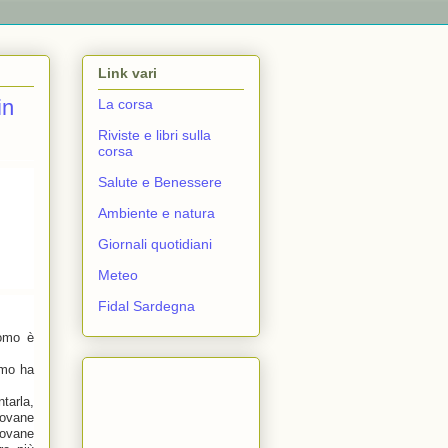
Link vari
in
La corsa
Riviste e libri sulla
corsa
Salute e Benessere
Ambiente e natura
Giornali quotidiani
Meteo
Fidal Sardegna
uomo è
omo ha
tarla,
iovane
iovane