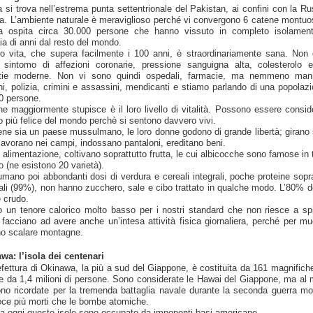
 si trova nell’estrema punta settentrionale del Pakistan, ai confini con la Ru
na. L’ambiente naturale è meraviglioso perché vi convergono 6 catene montuo
ta ospita circa 30.000 persone che hanno vissuto in completo isolamen
ia di anni dal resto del mondo.
ro vita, che supera facilmente i 100 anni, è straordinariamente sana. Non 
 sintomo di affezioni coronarie, pressione sanguigna alta, colesterolo e
tie moderne. Non vi sono quindi ospedali, farmacie, ma nemmeno man
oni, polizia, crimini e assassini, mendicanti e stiamo parlando di una popolazi
0 persone.
he maggiormente stupisce è il loro livello di vitalità. Possono essere consider
o più felice del mondo perchè si sentono davvero vivi.
ne sia un paese mussulmano, le loro donne godono di grande libertà; girano
 lavorano nei campi, indossano pantaloni, ereditano beni.
alimentazione, coltivano soprattutto frutta, le cui albicocche sono famose in tu
 (ne esistono 20 varietà).
mano poi abbondanti dosi di verdura e cereali integrali, poche proteine sopra
ali (99%), non hanno zucchero, sale e cibo trattato in qualche modo. L’80% de
è crudo.
 un tenore calorico molto basso per i nostri standard che non riesce a sp
facciano ad avere anche un’intesa attività fisica giornaliera, perché per mu
o scalare montagne.
wa: l’isola dei centenari
efettura di Okinawa, la più a sud del Giappone, è costituita da 161 magnifiche
te da 1,4 milioni di persone. Sono considerate le Hawai del Giappone, ma al
no ricordate per la tremenda battaglia navale durante la seconda guerra mo
ece più morti che le bombe atomiche.
a oggi queste isole sono occupate da imponenti basi americane.