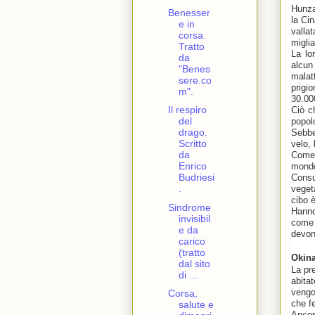
Hunza
Benesser
la Ci
e in
valla
corsa.
miglia
Tratto
La lo
da
alcun
"Benes
malat
sere.co
prigi
m".
30.00
Il respiro
Ciò c
del
popol
drago.
Sebbe
Scritto
velo,
da
Come 
Enrico
mondo
Budriesi
Consu
.
veget
cibo 
Sindrome
Hanno
invisibil
come 
e da
devon
carico
(tratto
Okina
dal sito
La pr
di ...
abita
vengo
Corsa,
che f
salute e
Ancor