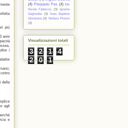
(4)
Pierpaolo Pes
(4)
lmente
Elio
Nicola Fattacciu
(3)
Ignazio
rfetta
Sagheddu
(3)
Jean Baptiste
Simukeka
(3)
Stefano Pintore
(3)
ri più
0 anni
Visualizzazioni totali
pacità
ossea,
3
2
1
4
ltre i
2
0
1
lattie
umano;
 contro
i della
mplice
o agli
perché
rcia e