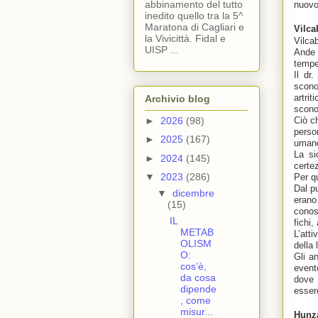
abbinamento del tutto
nuovo 
inedito quello tra la 5^
Maratona di Cagliari e
Vilca
la Vivicittà. Fidal e
Vilca
UISP ...
Ande 
tempe
Il dr
scono
artri
Archivio blog
scono
►
2026
(98)
Ciò ch
perso
►
2025
(167)
uman
La si
►
2024
(145)
certe
▼
2023
(286)
Per q
Dal pu
▼
dicembre
erano 
(15)
conos
IL
fichi,
METAB
L’att
OLISM
della 
O:
Gli a
cos’è,
event
da cosa
dove 
dipende
essere
, come
misur...
Hunza