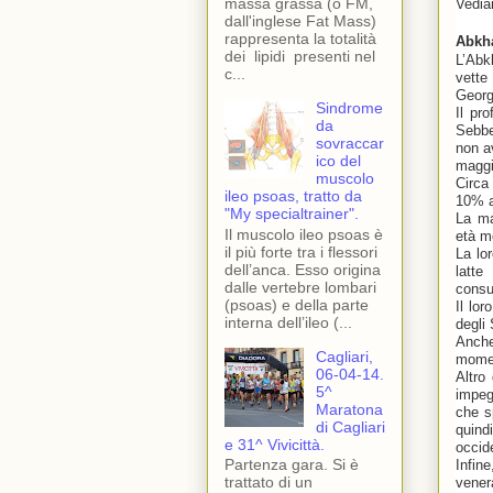
massa grassa (o FM,
Vediam
dall'inglese Fat Mass)
rappresenta la totalità
Abkha
dei lipidi presenti nel
L’Abk
c...
vette
Georg
Sindrome
Il pr
da
Sebbe
sovraccar
non a
ico del
maggi
muscolo
Circa
ileo psoas, tratto da
10% a
"My specialtrainer".
La ma
Il muscolo ileo psoas è
età m
il più forte tra i flessori
La lor
dell’anca. Esso origina
latte
dalle vertebre lombari
consu
(psoas) e della parte
Il lo
interna dell’ileo (...
degli 
Anche
Cagliari,
momen
06-04-14.
Altro
5^
impeg
Maratona
che s
di Cagliari
quind
e 31^ Vivicittà.
occid
Partenza gara. Si è
Infin
trattato di un
vener