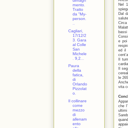
dimagri
Nel 1
mento.
spiega
Tratto
Dal d
da "My-
salut
person.
Circa
..
Malat
Cagliari,
bassi
17/12/2
Consi
3. Gara
e poi
al Colle
respi
San
ed il
Michele
cent’a
. 9,2...
Il tu
cardi
Paura
Il se
della
cereal
fatica,
le 26
di
Anche 
Orlando
vita 
Pizzolat
o.
Conc
Il collinare
Appar
come
che l
mezzo
ultimi
di
Sareb
allenam
quand
ento
appai