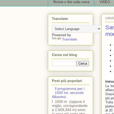
Riviste e libri sulla corsa
VIDEO
sabat
Translate
San
mod
Powered by
Translate
Cerca nel blog
Post più popolari
Intro
La lo
Il programma per i
affasc
1500 mt. secondo
Grazi
Albanesi.
più po
I 1500 m (oppure il
Tutta
miglio, corrispondente
piutt
a 1.609,344 m) sono
di 20
la gara più corta che