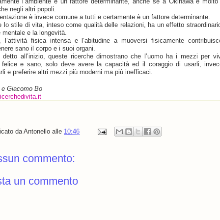
amente l’ambiente è un fattore determinante, anche se a Okinawa è molt
he negli altri popoli.
mentazione è invece comune a tutti e certamente è un fattore determinante.
lo stile di vita, inteso come qualità delle relazioni, ha un effetto straordinari
 mentale e la longevità.
e, l’attività fisica intensa e l’abitudine a muoversi fisicamente contribuis
nere sano il corpo e i suoi organi.
detto all’inizio, queste ricerche dimostrano che l’uomo ha i mezzi per vi
 felice e sano, solo deve avere la capacità ed il coraggio di usarli, inve
rli e preferire altri mezzi più moderni ma più inefficaci.
a e
Giacomo
Bo
cerchedivita.it
icato da
Antonello
alle
10:46
ssun commento:
sta un commento