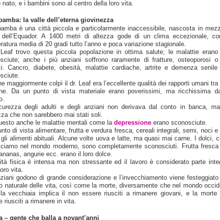
nato, e i bambini sono al centro della loro vita.
bamba: la valle dell’eterna giovinezza
bamba è una città piccola e particolarmente inaccessibile, nascosta in mezz
dell’Equador. A 1400 metri di altezza gode di un clima eccezionale, c
ratura media di 20 gradi tutto l’anno e poca variazione stagionale.
. Leaf trovo questa piccola popolazione in ottima salute; le malattie erano
sciute; anche i più anziani soffrono raramente di fratture, osteoporosi o 
tici. Cancro, diabete, obesità, malattie cardiache, artrite e demenza senile
sciute.
e maggiormente colpì il dr. Leaf era l’eccellente qualità dei rapporti umani tra
ne. Da un punto di vista materiale erano poverissimi, ma ricchissima da
o.
curezza degli adulti e degli anziani non derivava dal conto in banca, ma
zza che non sarebbero mai stati soli.
uesto anche le malattie mentali come la
depressione
erano sconosciute.
nto di vista alimentare, frutta e verdura fresca, cereali integrali, semi, noci e 
gli alimenti abituali. Alcune volte uova e latte, ma quasi mai carne. I dolci, 
ciamo nel mondo moderno, sono completamente sconosciuti. Frutta fresc
 ananas, angurie ecc. erano il loro dolce.
ività fisica è intensa ma non stressante ed il lavoro è considerato parte inte
loro vita.
nziani godono di grande considerazione e l’invecchiamento viene festeggiat
o naturale delle vita, così come la morte, diversamente che nel mondo occid
la vecchiaia implica il non essere riusciti a rimanere giovani, e la morte 
 riusciti a rimanere in vita.
 – gente che balla a novant’anni