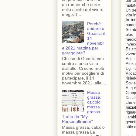
del 1
un runner che corre
malat
nello spirito del vivere
Un se
meglio (...
vita i
In tu
Perché
numer
andare a
Sembr
Guasila il
altre
14
medic
novembr
invec
e 2021 mattina per
Esist
gareggiare?
vivere
Chiesa di Guasila con
Agli 
centro storico visto
Alexa
dall'alto. Ci sono molti
Egli i
motivi per scegliere di
Vilca
partecipare, il 14
risie
novembre 2021, alla ...
Sovie
A que
Massa
Giapp
grassa,
Da al
calcolo
che v
massa
Inizi
grassa.
rigua
Tratto da "My
l’amb
Personaltrainer"
genet
stile 
Massa grassa, calcolo
massa grassa La