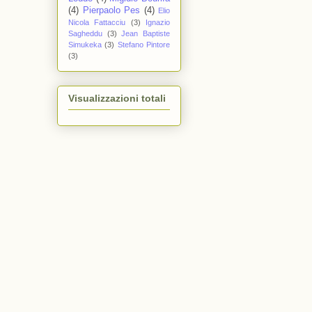
(4)
Pierpaolo Pes
(4)
Elio
Nicola Fattacciu
(3)
Ignazio
Sagheddu
(3)
Jean Baptiste
Simukeka
(3)
Stefano Pintore
(3)
Visualizzazioni totali