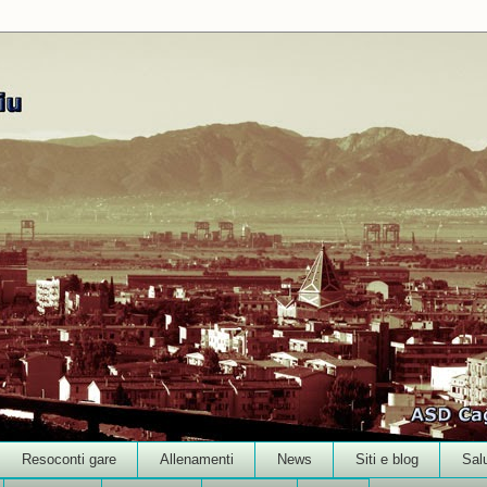
Resoconti gare
Allenamenti
News
Siti e blog
Sal