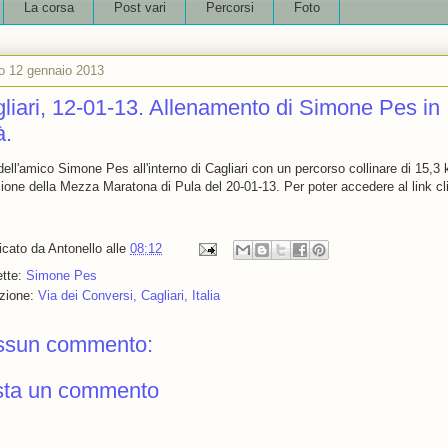
La corsa
Post vari
Percorsi
Foto
o 12 gennaio 2013
liari, 12-01-13. Allenamento di Simone Pes in
à.
ell'amico Simone Pes all'interno di Cagliari con un percorso collinare di 15,3 
sione della Mezza Maratona di Pula del 20-01-13. Per poter accedere al link cl
icato da
Antonello
alle
08:12
ette:
Simone Pes
zione:
Via dei Conversi, Cagliari, Italia
ssun commento:
sta un commento