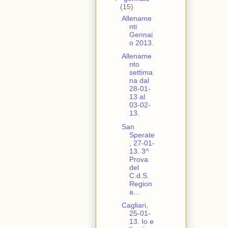
(15)
Allename
nti
Gennai
o 2013.
Allename
nto
settima
na dal
28-01-
13 al
03-02-
13.
San
Sperate
, 27-01-
13. 3^
Prova
del
C.d.S.
Region
a...
Cagliari,
25-01-
13. Io e