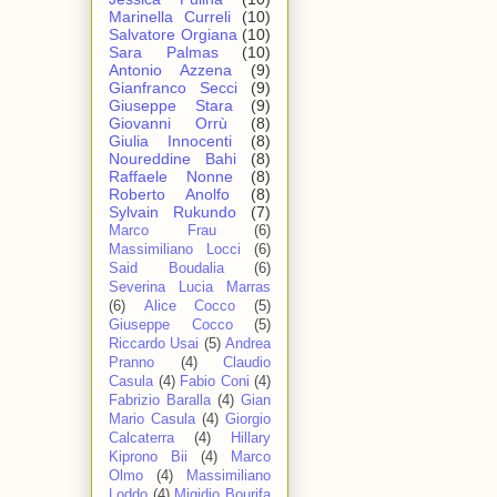
Marinella Curreli
(10)
Salvatore Orgiana
(10)
Sara Palmas
(10)
Antonio Azzena
(9)
Gianfranco Secci
(9)
Giuseppe Stara
(9)
Giovanni Orrù
(8)
Giulia Innocenti
(8)
Noureddine Bahi
(8)
Raffaele Nonne
(8)
Roberto Anolfo
(8)
Sylvain Rukundo
(7)
Marco Frau
(6)
Massimiliano Locci
(6)
Said Boudalia
(6)
Severina Lucia Marras
(6)
Alice Cocco
(5)
Giuseppe Cocco
(5)
Riccardo Usai
(5)
Andrea
Pranno
(4)
Claudio
Casula
(4)
Fabio Coni
(4)
Fabrizio Baralla
(4)
Gian
Mario Casula
(4)
Giorgio
Calcaterra
(4)
Hillary
Kiprono Bii
(4)
Marco
Olmo
(4)
Massimiliano
Loddo
(4)
Migidio Bourifa