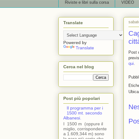
Riviste e libri sulla corsa
VIDEO
sabat
Translate
Cag
citt
Powered by
Translate
Post d
previ
qui
.
Cerca nel blog
Pubbl
Etich
Ubica
Post più popolari
Ne
Il programma per i
1500 mt. secondo
Albanesi.
Po
I 1500 m (oppure il
miglio, corrispondente
a 1.609,344 m) sono
la gara più corta che