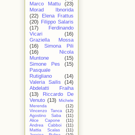
Marco Mattu
(23)
Morad Ibnorida
(22)
Elena Frattus
(20)
Filippo Salaris
(17)
Ferdinando
Vicari
(16)
Graziella Mossa
(16)
Simona Pili
(16)
Nicola
Muntone
(15)
Simone Pes
(15)
Pasquale
Rutigliano
(14)
Valeria Sailis
(14)
Abdelatti Fraiha
(13)
Riccardo De
Venuto
(13)
Michele
Merenda
(12)
Vincenzo Tanca
(12)
Agostino Saba
(11)
Alice Capone
(11)
Andrea Cabboi
(11)
Mattia Scalas
(11)
Jessica Pulina
(10)