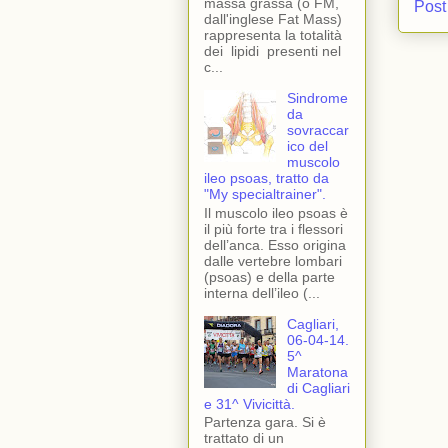
massa grassa (o FM,
Post
dall'inglese Fat Mass)
rappresenta la totalità
dei lipidi presenti nel
c...
Sindrome
da
sovraccar
ico del
muscolo
ileo psoas, tratto da
"My specialtrainer".
Il muscolo ileo psoas è
il più forte tra i flessori
dell’anca. Esso origina
dalle vertebre lombari
(psoas) e della parte
interna dell’ileo (...
Cagliari,
06-04-14.
5^
Maratona
di Cagliari
e 31^ Vivicittà.
Partenza gara. Si è
trattato di un