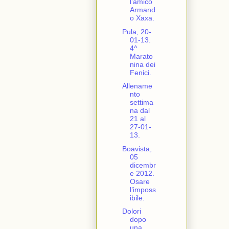
l’amico
Armand
o Xaxa.
Pula, 20-
01-13.
4^
Marato
nina dei
Fenici.
Allename
nto
settima
na dal
21 al
27-01-
13.
Boavista,
05
dicembr
e 2012.
Osare
l’imposs
ibile.
Dolori
dopo
una