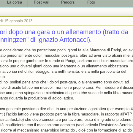
La corsa
Post vari
Percorsi
Foto
dì 15 gennaio 2013
ori dopo una gara o un allenamento (tratto da
nningzen” di Ignazio Antonacci).
e considerato che ho partecipato pochi giorni fa alla Maratona di Parigi, ed av
ato personalmente dolori muscolari post-gara, oltre ad aver visto alcuni miei 
narsi le proprie gambe per le strade di Parigi, parliamo dei dolori muscolari ch
iono uno o diversi giorni dopo una Maratona o un allenamento abbastanza
ativo sia nel chilometraggio, sia nell'intensità, e sia nella particolarità del
rso.
 di noi podisti pensiamo che i dolori post-gara, o allenamento sono dovuti ad
lo di acido lattico nei muscoli, ma non è proprio così. Per introdurre il disco
bbe una prima spiegazione biochimica di quello che succede nella fibra musco
anto riguarda la produzione di acido lattico.
linea generale possiamo dire che, in una prestazione agonistica (per esempio 
 ) l'acido lattico viene prodotto perché la fibra muscolare, in rapporto all'ATP
isinatrifosfato) che deve consumare per lavorare, essa è in grado di produrne
ità insufficiente con il meccanismo aerobico (vedi articolo Resistenza Aerobica
i ricorre al meccanismo anaerobico lattacido , cioè con la formazione di acido