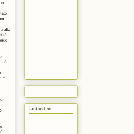
 in
.
ttato
per
ù alta
tità
nrico
t-
cioè
e
e e
di
Lettori fissi
 il
no
iù