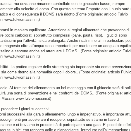
 braccia, ma dovranno rimanere controllate con le ginocchia basse, sempre
ivamente alla velocità di corsa. Con questo sistema l'impatto con il suolo sar
atico e di conseguenza il DOMS sarà ridotto.(Fonte originale: articolo Fulvio
ni www.fulviomassini.it)
ntarsi in maniera equilibrata. Attenzione ai regimi alimentari che prevedono di
e pochi carboidrati soprattutto complessi (pane, pasta, riso). I glucidi sono
antissimi per l'attività fisica prolungata. Anche i sali minerali in particolare po
 e magnesio oltre all'acqua sono importanti per mantenere un adeguato equilib
o salino e servono anche ad attenuare il DOMS.. (Fonte originale: articolo Fulv
ni www.fulviomassini.it)
bilità. La pratica regolare dello stretching sia importante sia come prevenzion
ia come ritorno alla normalità dopo il dolore.. (Fonte originale: articolo Fulvi
ni www.fulviomassini.it)
accio. Al termine dell'allenamento un bel massaggio con il ghiaccio sarà di sol
uirà una sorta di prevenzione e nei confronti del DOMS.. (Fonte originale: arti
o Massini www.fulviomassini.it)
procedere i giorni successivi
iorni successivi alla gara o allenamento lungo e impegnativo, è importante att
accorgimenti per accelerare il recupero, soprattutto se stiamo in fase di
azione e ci troviamo in prossimità di partecipare a una gara. E' possibile effe
sedute in bici con rapporto agile e pianeggiante. Introdurre nell'alimentazione 