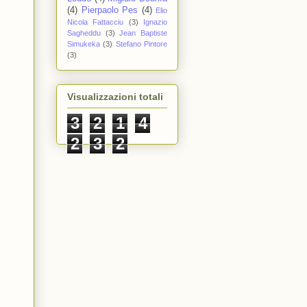
(4)
Pierpaolo Pes
(4)
Elio
Nicola Fattacciu
(3)
Ignazio
Sagheddu
(3)
Jean Baptiste
Simukeka
(3)
Stefano Pintore
(3)
Visualizzazioni totali
3
2
1
4
2
3
2