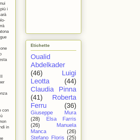
nui
più i
sarà
lo-
rrà
atona
ngue
Etichette
ione
o
Oualid
esta
Abdelkader
(46)
Luigi
Il
Leotta
(44)
per
Claudia Pinna
enza
(41)
Roberta
Ferru
(36)
o con
Giuseppe Mura
iù
(28)
Elsa Farris
 non
(26)
Manuela
ndi in
Manca
(26)
Stefano Floris
(25)
ne