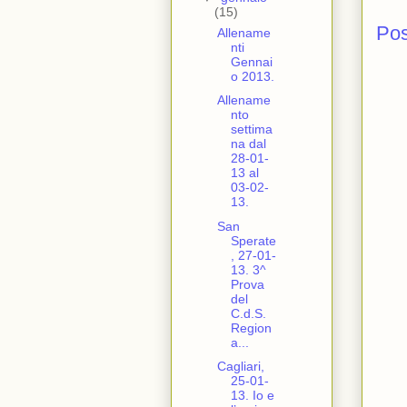
(15)
Po
Allename
nti
Gennai
o 2013.
Allename
nto
settima
na dal
28-01-
13 al
03-02-
13.
San
Sperate
, 27-01-
13. 3^
Prova
del
C.d.S.
Region
a...
Cagliari,
25-01-
13. Io e