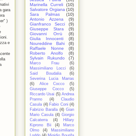
nativi
Marinella Curreli
(10)
Salvatore Orgiana
(10)
la gara
Sara Palmas
(10)
era
Antonio Azzena
(9)
er" )
Gianfranco Secci
(9)
e
Giuseppe Stara
(9)
e
Giovanni Orrù
(8)
ioni.
Giulia Innocenti
(8)
ezza e
Noureddine Bahi
(8)
Raffaele Nonne
(8)
Roberto Anolfo
(8)
acente
Sylvain Rukundo
(7)
lla
Marco Frau
(6)
a
Massimiliano Locci
(6)
Said Boudalia
(6)
Severina Lucia Marras
(6)
Alice Cocco
(5)
Giuseppe Cocco
(5)
Riccardo Usai
(5)
Andrea
Pranno
(4)
Claudio
Casula
(4)
Fabio Coni
(4)
Fabrizio Baralla
(4)
Gian
Mario Casula
(4)
Giorgio
Calcaterra
(4)
Hillary
Kiprono Bii
(4)
Marco
Olmo
(4)
Massimiliano
Loddo
(4)
Migidio Bourifa