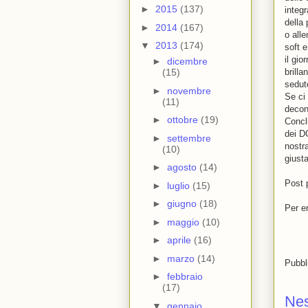
►
2015
(137)
integ
della 
►
2014
(167)
o all
▼
2013
(174)
soft e
il gio
►
dicembre
brilla
(15)
sedut
►
novembre
Se ci 
(11)
decon
►
ottobre
(19)
Concl
dei D
►
settembre
nostra
(10)
giust
►
agosto
(14)
Post p
►
luglio
(15)
►
giugno
(18)
Per e
►
maggio
(10)
►
aprile
(16)
►
marzo
(14)
Pubbl
►
febbraio
(17)
Ne
▼
gennaio