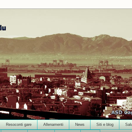
Resoconti gare
Allenamenti
News
Siti e blog
Sal