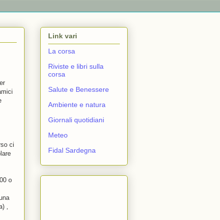
Link vari
La corsa
Riviste e libri sulla
corsa
er
Salute e Benessere
amici
e
Ambiente e natura
Giornali quotidiani
Meteo
rso ci
Fidal Sardegna
lare
400 o
 una
) ,