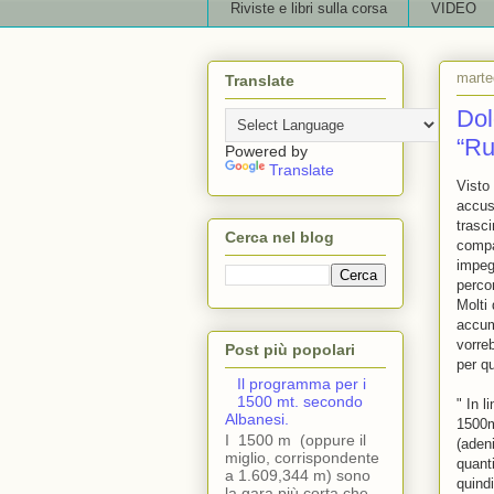
Riviste e libri sulla corsa
VIDEO
marte
Translate
Dol
“Ru
Powered by
Translate
Visto 
accus
trasci
Cerca nel blog
compa
impegn
perco
Molti
accumu
vorre
Post più popolari
per qu
Il programma per i
1500 mt. secondo
" In 
Albanesi.
1500mt
I 1500 m (oppure il
(aden
miglio, corrispondente
quant
a 1.609,344 m) sono
quind
la gara più corta che