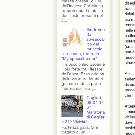
massa grassa (o FM,
disag
dall'inglese Fat Mass)
traumi
rappresenta la totalità
dolor
dei lipidi presenti nel
più m
c...
tendi
Sindrome
nelle
da
o all
sovraccar
noter
ico del
(crea
muscolo
non è
ileo psoas, tratto da
musco
"My specialtrainer".
situaz
Il muscolo ileo psoas è
il più forte tra i flessori
dell’anca. Esso origina
Allena
dalle vertebre lombari
seden
(psoas) e della parte
diver
interna dell’ileo (...
proce
che fr
Cagliari,
06-04-14.
Attenu
5^
il min
Maratona
di Cagliari
vicino
e 31^ Vivicittà.
deve a
Partenza gara. Si è
posiz
trattato di un
muove