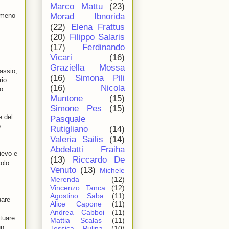
Marco Mattu
(23)
à meno
Morad Ibnorida
(22)
Elena Frattus
(20)
Filippo Salaris
(17)
Ferdinando
Vicari
(16)
Graziella Mossa
tassio,
(16)
Simona Pili
rio
(16)
Nicola
io
Muntone
(15)
Simone Pes
(15)
e del
Pasquale
o
Rutigliano
(14)
Valeria Sailis
(14)
Abdelatti Fraiha
lievo e
(13)
Riccardo De
colo
Venuto
(13)
Michele
Merenda
(12)
Vincenzo Tanca
(12)
Agostino Saba
(11)
uare
Alice Capone
(11)
Andrea Cabboi
(11)
ttuare
Mattia Scalas
(11)
un
Jessica Pulina
(10)