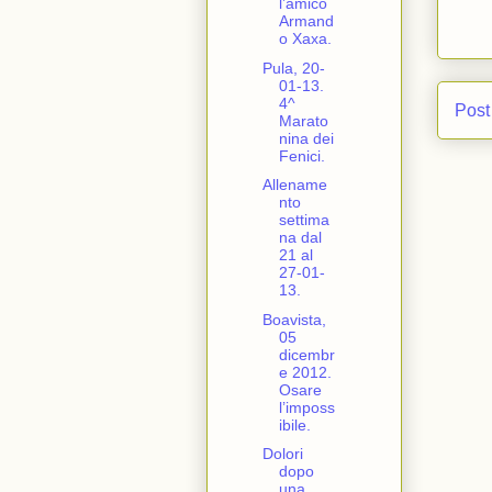
l’amico
Armand
o Xaxa.
Pula, 20-
01-13.
4^
Post
Marato
nina dei
Fenici.
Allename
nto
settima
na dal
21 al
27-01-
13.
Boavista,
05
dicembr
e 2012.
Osare
l’imposs
ibile.
Dolori
dopo
una