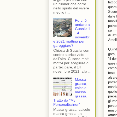
lattic
un runner che corre
quant
nello spirito del vivere
Second
meglio (...
dalle
Perché
mobili
andare a
potre
Guasila il
se i 
14
di lat
novembr
Arcell
e 2021 mattina per
gareggiare?
Quind
Chiesa di Guasila con
gara,
centro storico visto
dall'alto. Ci sono molti
"il do
motivi per scegliere di
quest
partecipare, il 14
compl
novembre 2021, alla ...
tese, 
alzar
Massa
potre
grassa,
condiz
calcolo
quell
massa
grassa.
prepa
Tratto da "My
giust
Personaltrainer"
perco
Massa grassa, calcolo
musco
massa grassa La
attuti