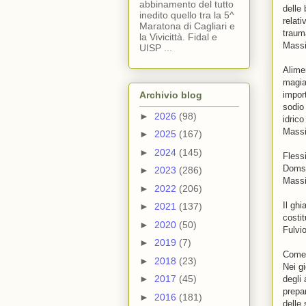
abbinamento del tutto
delle
inedito quello tra la 5^
relat
Maratona di Cagliari e
traum
la Vivicittà. Fidal e
Massi
UISP ...
Alime
magiar
Archivio blog
import
sodio
►
2026
(98)
idric
Massi
►
2025
(167)
►
2024
(145)
Flessi
Doms s
►
2023
(286)
Massi
►
2022
(206)
Il ghi
►
2021
(137)
costit
►
2020
(50)
Fulvi
►
2019
(7)
Come 
►
2018
(23)
Nei g
►
2017
(45)
degli 
prepar
►
2016
(181)
delle 