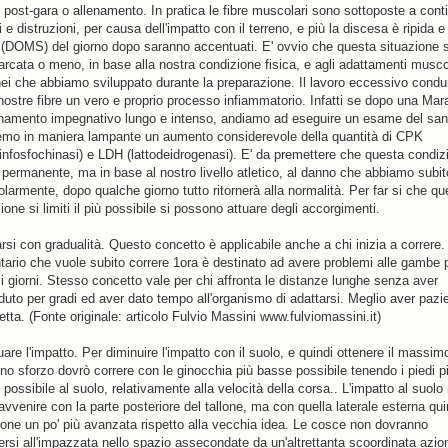
i post-gara o allenamento. In pratica le fibre muscolari sono sottoposte a conti
 e distruzioni, per causa dell'impatto con il terreno, e più la discesa è ripida e 
i (DOMS) del giorno dopo saranno accentuati. E' ovvio che questa situazione 
arcata o meno, in base alla nostra condizione fisica, e agli adattamenti musco
nei che abbiamo sviluppato durante la preparazione. Il lavoro eccessivo condu
 nostre fibre un vero e proprio processo infiammatorio. Infatti se dopo una Mar
enamento impegnativo lungo e intenso, andiamo ad eseguire un esame del sa
emo in maniera lampante un aumento considerevole della quantità di CPK
tinfosfochinasi) e LDH (lattodeidrogenasi). E' da premettere che questa condiz
 permanente, ma in base al nostro livello atletico, al danno che abbiamo subit
larmente, dopo qualche giorno tutto ritornerà alla normalità. Per far si che qu
ione si limiti il più possibile si possono attuare degli accorgimenti.
rsi con gradualità. Questo concetto è applicabile anche a chi inizia a correre. 
tario che vuole subito correre 1ora è destinato ad avere problemi alle gambe 
si giorni. Stesso concetto vale per chi affronta le distanze lunghe senza aver
duto per gradi ed aver dato tempo all'organismo di adattarsi. Meglio aver pazi
etta. (Fonte originale: articolo Fulvio Massini www.fulviomassini.it)
are l'impatto. Per diminuire l'impatto con il suolo, e quindi ottenere il massim
ino sforzo dovrò correre con le ginocchia più basse possibile tenendo i piedi p
 possibile al suolo, relativamente alla velocità della corsa.. L'impatto al suolo
vvenire con la parte posteriore del tallone, ma con quella laterale esterna qui
ione un po' più avanzata rispetto alla vecchia idea. Le cosce non dovranno
rsi all'impazzata nello spazio assecondate da un'altrettanta scoordinata azio