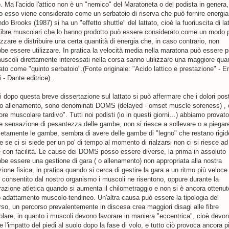
o. Ma l'acido l'attico non è un "nemico" del Maratoneta o del podista in genera,
o esso viene considerato come un serbatoio di riserva che può fornire energia
o Brooks (1987) si ha un "effetto shuttle" del lattato, cioè la fuoriuscita di la
 fibre muscolari che lo hanno prodotto può essere considerato come un modo 
zzare e distribuire una certa quantità di energia che, in caso contrario, non
bbe essere utilizzare. In pratica la velocità media nella maratona può essere pi
muscoli direttamente interessati nella corsa sanno utilizzare una maggiore quan
tato come "quinto serbatoio".(Fonte originale: "Acido lattico e prestazione" - E
i - Dante editrice) .
i dopo questa breve dissertazione sul lattato si può affermare che i dolori pos
 o allenamento, sono denominati DOMS (delayed - omset muscle soreness) , 
lore muscolare tardivo". Tutti noi podisti (io in questi giorni…) abbiamo provato
e sensazione di pesantezza delle gambe, non si riesce a sollevare o a piegar
etamente le gambe, sembra di avere delle gambe di "legno" che restano rigid
e se ci si siede per un po' di tempo al momento di rialzarsi non ci si riesce ad
e con facilità. Le cause dei DOMS posso essere diverse, la prima in assoluto
bbe essere una gestione di gara ( o allenamento) non appropriata alla nostra
ione fisica, in pratica quando si cerca di gestire la gara a un ritmo più veloce 
o consentito dal nostro organismo i muscoli ne risentono, oppure durante la
razione atletica quando si aumenta il chilometraggio e non si è ancora ottenuto
o adattamento muscolo-tendineo. Un'altra causa può essere la tipologia del
rso, un percorso prevalentemente in discesa crea maggiori disagi alle fibre
lare, in quanto i muscoli devono lavorare in maniera "eccentrica", cioè devo
re l'impatto del piedi al suolo dopo la fase di volo, e tutto ciò provoca ancora p