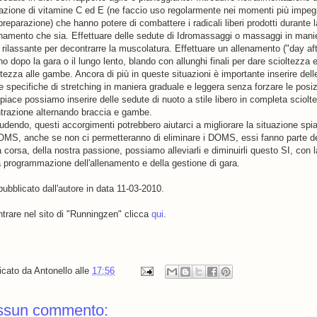
razione di vitamine C ed E (ne faccio uso regolarmente nei momenti più impeg
preparazione) che hanno potere di combattere i radicali liberi prodotti durante 
enamento che sia. Effettuare delle sedute di Idromassaggi o massaggi in mani
 rilassante per decontrarre la muscolatura. Effettuare un allenamento ("day aft
rno dopo la gara o il lungo lento, blando con allunghi finali per dare scioltezza 
ntezza alle gambe. Ancora di più in queste situazioni è importante inserire dell
e specifiche di stretching in maniera graduale e leggera senza forzare le posiz
piace possiamo inserire delle sedute di nuoto a stile libero in completa sciolt
trazione alternando braccia e gambe.
udendo, questi accorgimenti potrebbero aiutarci a migliorare la situazione spi
OMS, anche se non ci permetteranno di eliminare i DOMS, essi fanno parte de
 corsa, della nostra passione, possiamo alleviarli e diminuirli questo SI, con l
a programmazione dell'allenamento e della gestione di gara.
ubblicato dall'autore in data 11-03-2010.
ntrare nel sito di "Runningzen" clicca
qui
.
icato da
Antonello
alle
17:56
ssun commento: