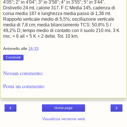
4'05"; 2° in 4'04"; 3° in 3'58"; 4° in 3'55"; 5° in 3'44".
Dislivello 24 mt, calorie 317. F C Media 145, cadenza di
corsa media 187 e lunghezza media passo di 1,36 mt.
Rapporto verticale medio di 5,5%; oscillazione verticale
media di 7,8 cm; media bilanciamento TCS: 50,8% S /
49,2% D; tempo medio di contatto con il suolo 210 ms. 3 K
risc. + 6 all + 5 K + 2 defat. Tot. 10 km.
Antonello
alle
16:33
Condividi
Nessun commento:
Posta un commento
‹
›
Home page
Visualizza versione web