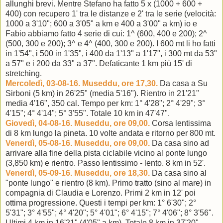
allunghi brevi. Mentre Stefano ha fatto 5 x (1000 + 600 +
400) con recupero 1' tra le distanze e 2' tra le serie (velocità:
1000 a 3'10"; 600 a 3'05" a km e 400 a 3'00" a km) io e
Fabio abbiamo fatto 4 serie di cui: 1^ (600, 400 e 200); 2^
(500, 300 e 200); 3^ e 4^ (400, 300 e 200). I 600 mt li ho fatti
in 1'54", i 500 in 1'35", i 400 da 1'13" a 1'17", i 300 mt da 53"
a 57" e i 200 da 33" a 37". Defaticante 1 km più 15' di
stretching.
Mercoledì, 03-08-16. Museddu, ore 17,30.
Da casa a Su
Sirboni (5 km) in 26'25" (media 5'16"). Rientro in 21'21"
media 4'16", 350 cal. Tempo per km: 1° 4'28"; 2° 4'29"; 3°
4'15"; 4° 4'14"; 5° 3'55". Totale 10 km in 47'47".
Giovedì, 04-08-16. Museddu, ore 09,00.
Corsa lentissima
di 8 km lungo la pineta. 10 volte andata e ritorno per 800 mt.
Venerdì, 05-08-16. Museddu, ore 09,00.
Da casa sino ad
arrivare alla fine della pista ciclabile vicino al ponte lungo
(3,850 km) e rientro. Passo lentissimo - lento. 8 km in 52'.
Venerdì, 05-09-16. Museddu, ore 18,30.
Da casa sino al
"ponte lungo" e rientro (8 km). Primo tratto (sino al mare) in
compagnia di Claudia e Lorenzo. Primi 2 km in 12' poi
ottima progressione. Questi i tempi per km: 1° 6'30"; 2°
5'31"; 3° 4'55"; 4° 4'20"; 5° 4'01"; 6° 4'15"; 7° 4'06"; 8° 3'56".
Ultimi 4 km in 16'21" (4'05" a km). Totale 8 km in 37'20".