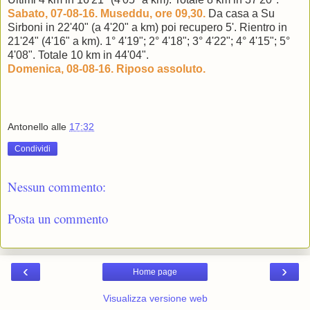
Sabato, 07-08-16. Museddu, ore 09,30.
Da casa a Su
Sirboni in 22'40" (a 4'20" a km) poi recupero 5'. Rientro in
21'24" (4'16" a km). 1° 4'19"; 2° 4'18"; 3° 4'22"; 4° 4'15"; 5°
4'08". Totale 10 km in 44'04".
Domenica, 08-08-16. Riposo assoluto.
Antonello
alle
17:32
Condividi
Nessun commento:
Posta un commento
‹
›
Home page
Visualizza versione web