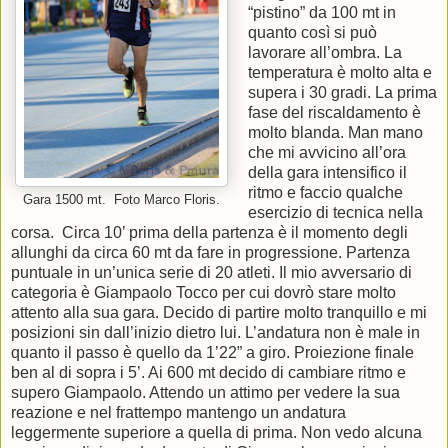
“pistino” da 100 mt in
quanto così si può
lavorare all’ombra. La
temperatura è molto alta e
supera i 30 gradi. La prima
fase del riscaldamento è
molto blanda. Man mano
che mi avvicino all’ora
della gara intensifico il
ritmo e faccio qualche
Gara 1500 mt. Foto Marco Floris.
esercizio di tecnica nella
corsa. Circa 10’ prima della partenza è il momento degli
allunghi da circa 60 mt da fare in progressione. Partenza
puntuale in un’unica serie di 20 atleti. Il mio avversario di
categoria è Giampaolo Tocco per cui dovrò stare molto
attento alla sua gara. Decido di partire molto tranquillo e mi
posizioni sin dall’inizio dietro lui. L’andatura non è male in
quanto il passo è quello da 1’22” a giro. Proiezione finale
ben al di sopra i 5’. Ai 600 mt decido di cambiare ritmo e
supero Giampaolo. Attendo un attimo per vedere la sua
reazione e nel frattempo mantengo un andatura
leggermente superiore a quella di prima. Non vedo alcuna