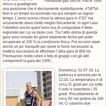
Premiazione gara 1500 mt. Foto M. Floris.
riesco a guadagnare
una posizione che è decisamente soddisfacente. 4’58”54.
Non è un tempo eccezionale ma pur sempre un signor
tempo. L’anno scorso chiusi la stessa gara in 4’52” ma
sicuramente stavo molto meglio fisicamente. In ogni caso
l’obiettivo anche quest’anno era di conquistare il titolo
regionale per cui va bene così. Tra l’altro prima di questa
gara sono rimasto tre giorni totalmente fermo per poter
recuperare al 100 % la condizione fisica. Poi occorre stare
anche un po' tranquilli per avere le forze necessarie la
mattina successiva di affrontare l’altra gara di 800 mt.
Premiazioni molto celeri e foto di gruppo con gli altri
componenti la gara dei 1500.
Domenica, 31-07-16. La
partenza è prevista per le
12,10. La temperatura è di
circa 31 gradi per cui sotto
il sole si rasentano i 35
gradi. Riscaldamento di
circa 30’ nel pistino da 100
mt. Ci saranno due