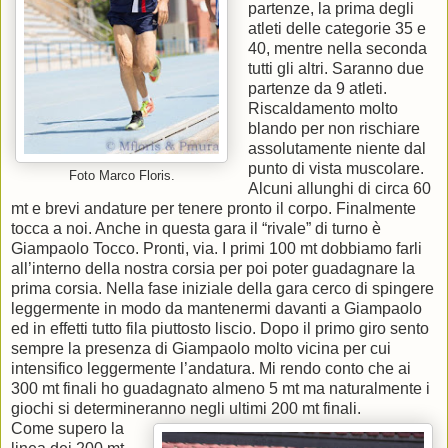
partenze, la prima degli
atleti delle categorie 35 e
40, mentre nella seconda
tutti gli altri. Saranno due
partenze da 9 atleti.
Riscaldamento molto
blando per non rischiare
assolutamente niente dal
punto di vista muscolare.
Foto Marco Floris.
Alcuni allunghi di circa 60
mt e brevi andature per tenere pronto il corpo. Finalmente
tocca a noi. Anche in questa gara il “rivale” di turno è
Giampaolo Tocco. Pronti, via. I primi 100 mt dobbiamo farli
all’interno della nostra corsia per poi poter guadagnare la
prima corsia. Nella fase iniziale della gara cerco di spingere
leggermente in modo da mantenermi davanti a Giampaolo
ed in effetti tutto fila piuttosto liscio. Dopo il primo giro sento
sempre la presenza di Giampaolo molto vicina per cui
intensifico leggermente l’andatura. Mi rendo conto che ai
300 mt finali ho guadagnato almeno 5 mt ma naturalmente i
giochi si determineranno negli ultimi 200 mt finali.
Come supero la