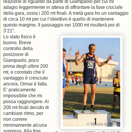
reazione di riguardo da parte di Giampaolo per cui mi
adagio leggermente in attesa di affrontare la fase cruciale
della gara, ossia i 200 mt finali. A metà gara ho un vantaggio
di circa 10 mt per cui l’obiettivo è quello di mantenere
questo margine. Il passaggio nei 1000 mt risulterà poi di
3’21”.
Lo stato fisico è
buono. Breve
controllo della
posizione di
Giampaolo, poco
prima degli ultimi 200
mt, e constato che il
vantaggio è cresciuto
ancora. Ormai è fatta.
E’ praticamente
impossibile che mi
possa raggiungere. Ai
200 mt finali decido di
cambiare ritmo, per
non correre
minimamente alcuna
sorpresa. Alla fine