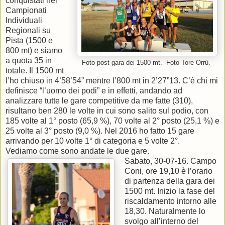
conquistati nei
Campionati
Individuali
Regionali su
Pista (1500 e
800 mt) e siamo
a quota 35 in
Foto post gara dei 1500 mt. Foto Tore Orrù.
totale. Il 1500 mt
l’ho chiuso in 4’58’54” mentre l’800 mt in 2’27”13. C’è chi mi
definisce “l’uomo dei podi” e in effetti, andando ad
analizzare tutte le gare competitive da me fatte (310),
risultano ben 280 le volte in cui sono salito sul podio, con
185 volte al 1° posto (65,9 %), 70 volte al 2° posto (25,1 %) e
25 volte al 3° posto (9,0 %). Nel 2016 ho fatto 15 gare
arrivando per 10 volte 1° di categoria e 5 volte 2°.
Vediamo come sono andate le due gare.
Sabato, 30-07-16. Campo
Coni, ore 19,10 è l’orario
di partenza della gara dei
1500 mt. Inizio la fase del
riscaldamento intorno alle
18,30. Naturalmente lo
svolgo all’interno del