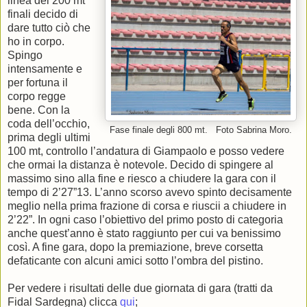
linea dei 200 mt
finali decido di
dare tutto ciò che
ho in corpo.
Spingo
intensamente e
per fortuna il
corpo regge
bene. Con la
coda dell’occhio,
Fase finale degli 800 mt. Foto Sabrina Moro.
prima degli ultimi
100 mt, controllo l’andatura di Giampaolo e posso vedere
che ormai la distanza è notevole. Decido di spingere al
massimo sino alla fine e riesco a chiudere la gara con il
tempo di 2’27”13. L’anno scorso avevo spinto decisamente
meglio nella prima frazione di corsa e riuscii a chiudere in
2’22”. In ogni caso l’obiettivo del primo posto di categoria
anche quest’anno è stato raggiunto per cui va benissimo
così. A fine gara, dopo la premiazione, breve corsetta
defaticante con alcuni amici sotto l’ombra del pistino.
Per vedere i risultati delle due giornata di gara (tratti da
Fidal Sardegna) clicca
qui
;