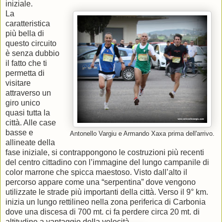
iniziale.
La
caratteristica
più bella di
questo circuito
è senza dubbio
il fatto che ti
permetta di
visitare
attraverso un
giro unico
quasi tutta la
città. Alle case
basse e
Antonello Vargiu e Armando Xaxa prima dell'arrivo.
allineate della
fase iniziale, si contrappongono le costruzioni più recenti
del centro cittadino con l’immagine del lungo campanile di
color marrone che spicca maestoso. Visto dall’alto il
percorso appare come una “serpentina” dove vengono
utilizzate le strade più importanti della città. Verso il 9° km.
inizia un lungo rettilineo nella zona periferica di Carbonia
dove una discesa di 700 mt. ci fa perdere circa 20 mt. di
altitudine a vantaggio della velocità.