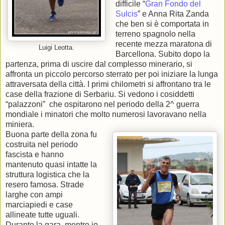
difficile “
Gran Fondo del
Sulcis
” e Anna Rita Zanda
che ben si è comportata in
terreno spagnolo nella
recente mezza maratona di
Luigi Leotta.
Barcellona. Subito dopo la
partenza, prima di uscire dal complesso minerario, si
affronta un piccolo percorso sterrato per poi iniziare la lunga
attraversata della città. I primi chilometri si affrontano tra le
case della frazione di Serbariu. Si vedono i cosiddetti
“palazzoni” che ospitarono nel periodo della 2^ guerra
mondiale i minatori che molto numerosi lavoravano nella
miniera.
Buona parte della zona fu
costruita nel periodo
fascista e hanno
mantenuto quasi intatte la
struttura logistica che la
resero famosa. Strade
larghe con ampi
marciapiedi e case
allineate tutte uguali.
Durante la gara, mentre io