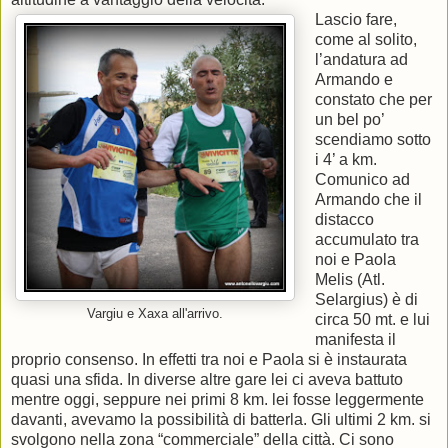
Lascio fare,
come al solito,
l’andatura ad
Armando e
constato che per
un bel po’
scendiamo sotto
i 4’ a km.
Comunico ad
Armando che il
distacco
accumulato tra
noi e Paola
Melis (Atl.
Selargius) è di
Vargiu e Xaxa all'arrivo.
circa 50 mt. e lui
manifesta il
proprio consenso. In effetti tra noi e Paola si è instaurata
quasi una sfida. In diverse altre gare lei ci aveva battuto
mentre oggi, seppure nei primi 8 km. lei fosse leggermente
davanti, avevamo la possibilità di batterla. Gli ultimi 2 km. si
svolgono nella zona “commerciale” della città. Ci sono