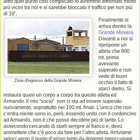
altro quel punto così complicato lo avremmo affrontato molto
più vicini tra noi e si sarebbe bloccato il traffico per non più
di 10’.
Finalmente si
arriva dentro la
Grande Miniera
.
Davanti a noi si
ripropone un
atleta che 800
mt. prima
avevamo
superato e non
vede di buon
Zona d'ingresso della Grande Miniera.
occhio il fatto di
starci dietro. Si
instaura quasi un corpo a corpo tra questo atleta ed
Armando. Il mio “socio” non ci sta ad essere superato
nuovamente, soprattutto nei 100 mt. finali. L’unico che non
c’entra niente sono io, però, essendo unito con il cordoncino
ad Armando, non è che posso decidere più di tanto. Lo
assecondo cercando di starli sempre al fianco e, devo
ammettere che c’è poco da fare per l’altro atleta. Arriviamo
veloci verso il punto d’arrivo tanto da dovermi preoccupare