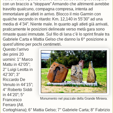
con un braccio a “stoppare” Armando che altrimenti avrebbe
travolto qualcuno, compagna compresa, intenta ad
immortalare gli atleti in arrivo. Blocco il mio Garmin con
qualche secondo in ritardo: Km. 12,140 in 55’30” ad una
media di 4’34”. Niente male. In quanto agli atleti già arrivati,
praticamente le posizioni delineate verso metà gara sono
rimaste quasi immutate. Sul filo di lana c’è lo sprint finale tra
Gabriele Carta e Mattia Gelso che danno la 6^ posizione a
quest’ultimo per pochi centimetri.
Questo l’arrivo
dei primi 20
uomini: 1° Marco
Mattu in 42’05”;
2° Luigi Leotta in
42’30”; 3°
Riccardo De
Venuto in 44’15”;
4° Roberto Siddi
in 44’20”; 5°
Monumento nel piazzale della Grande Miniera.
Francesco
Ferraro (Atl.
Cortoghiana); 6° Mattia Gelso; 7° Gabriele Carta; 8° Fabrizio