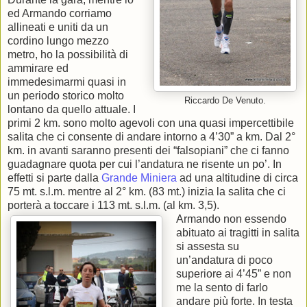
ed Armando corriamo
allineati e uniti da un
cordino lungo mezzo
metro, ho la possibilità di
ammirare ed
immedesimarmi quasi in
un periodo storico molto
Riccardo De Venuto.
lontano da quello attuale. I
primi 2 km. sono molto agevoli con una quasi impercettibile
salita che ci consente di andare intorno a 4’30” a km. Dal 2°
km. in avanti saranno presenti dei “falsopiani” che ci fanno
guadagnare quota per cui l’andatura ne risente un po’. In
effetti si parte dalla
Grande Miniera
ad una altitudine di circa
75 mt. s.l.m. mentre al 2° km. (83 mt.) inizia la salita che ci
porterà a toccare i 113 mt. s.l.m. (al km. 3,5).
Armando non essendo
abituato ai tragitti in salita
si assesta su
un’andatura di poco
superiore ai 4’45” e non
me la sento di farlo
andare più forte. In testa