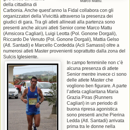
Marco Mattu.
della cittadina di
Carbonia. Anche quest’anno la Fidal collabora con gli
organizzatori della Vivicittà attraverso la presenza dei
giudici di gara. Tra gli atleti allineati alla partenza sono
presenti anche alcuni atleti Senior come Marco Mattu
(Amsicora Cagliari), Luigi Leotta (Pol. Gonone Dorgali),
Riccardo De Venuto (Pol. Gonone Dorgali), Mattia Gelso
(Atl. Santadi) e Marcello Cordedda (Acli Samassi) oltre a
numerosi atleti Master provenienti soprattutto dalla zona del
Sulcis Iglesiente.
In campo femminile non c’è
alcuna presenza di atlete
Senior mentre invece ci sono
delle atlete Master che
vogliono ben figurare. A parte
l’atleta cagliaritana Maria
Grazia Piras (Runners
Cagliari) in un periodo di
buona ripresa agonistica
sono presenti anche Pierina
Ledda (Atl. Santadi) arrivata
prima tra le donne nella