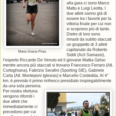
alla gara ci sono Marco
Mattu e Luigi Leotta. I
due atleti sanno già di
essere tra i favoriti per la
vittoria finale per cui non
si scoprono più di tanto.
Dietro di loro sono
rimasti da subito staccati
un gruppetto di 3 atleti
capitanato da Roberto
Maria Grazia Piras.
Siddi (Acli Samassi),
l’esperto Riccardo De Venuto ed il giovane Mattia Gelso
mentre ancora più staccati si trovano Francesco Ferraro (Atl.
Cortoghiana), Fabrizio Serafini (Sporting SIE), Gabriele
Carta (Atl. Monteponi Iglesias) e Marcello Cordedda. Al 4°
km. è previsto il primo rinfresco presidiato inspiegabilmente
da una sola persona.
Per nostra sfortuna
vengono riforniti i
due atleti che
immediatamente ci
precedono per cui