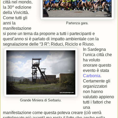
città nel mondo,
la 30^ edizione
della Vivicittà.
Come tutti gli
anni la
Partenza gara.
manifestazione
si pone un tema da proporre a tutti i partecipanti e
quest’anno si è parlato di impatto ambientale con la
segnalazione delle “3 R”: Riduci, Riciclo e Riuso.
In Sardegna
l’unica città che
ha voluto
onorare questo
evento è stata
Carbonia
.
Certamente gli
organizzatori
non hanno
valutato appieno
Grande Miniera di Serbariu.
tutti i fattori che
una
manifestazione come questa poteva creare (ciò verrà
sottolineato più avanti) ma resta il fatto che anche nella