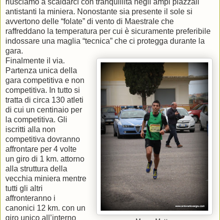
riusciamo a scaldarci con tranquillità negli ampi piazzali
antistanti la miniera. Nonostante sia presente il sole si
avvertono delle “folate” di vento di Maestrale che
raffreddano la temperatura per cui è sicuramente preferibile
indossare una maglia “tecnica” che ci protegga durante la
gara.
Finalmente il via.
Partenza unica della
gara competitiva e non
competitiva. In tutto si
tratta di circa 130 atleti
di cui un centinaio per
la competitiva. Gli
iscritti alla non
competitiva dovranno
affrontare per 4 volte
un giro di 1 km. attorno
alla struttura della
vecchia miniera mentre
tutti gli altri
affronteranno i
canonici 12 km. con un
giro unico all’interno