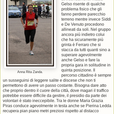
Gelso risente di qualche
problema fisico che gli
fanno perdere parecchio
terreno mentre invece Siddi
e De Venuto procedono
allineati da soli. Nel gruppo
ancora più indietro colui
che ha sicuramente più
grinta è Ferraro che si
stacca da tutti quanti sino a
superare agevolmente
anche Gelso e fare la
propria gara in solitudine in
quinta posizione. Il
Anna Rita Zanda.
percorso cittadino è sempre
un susseguirsi di leggere salite e discese che non ti
permettono di avere un passo costante. Bisogna dare atto
che proprio dentro il cuore della città, dove magari il traffico
potrebbe essere difficile da gestire, il presidio da parte dei
volontari è stato ineccepibile. Tra le donne Maria Grazia
Piras conduce agevolmente in testa anche se Pierina Ledda
recupera pian piano metri preziosi rispetto al distacco