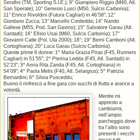
Serafini (TM, Sporting S.I.E.); 9° Giampiero Riggio (M40, Atl.
San Sperate); 10° Genesio Lusci (M50, Sulcis Carbonia);
11° Enrico Rivoldini (Futura Cagliari) in 46’58”; 12°
Giordano Zucca; 13° Marcello Cordedda; 14° Nando
Gallese (M55, Pod. San Gavino); 15° Salvatore Garau (Atl.
Santadi); 16° Efisio Usai (M60, Sulcis Carbonia); 17°
Giovanni Catte (Pol. Uta 2000); 18°; 19° Berni Camboni (Atl.
Cortoghiana); 20° Luca Garau (Sulcis Carbonia).
Queste prime 6 donne: 1^ Maria Grazia Piras (F45, Runners
Cagliari) in 51’55”; 2^ Pierina Ledda (F45, Atl. Santadi) in
52’23”; 3^ Anna Rita Zanda (F45, Atl. Cortoghiana) in
54’09”; 4^ Paola Melis (F40, Atl. Selargius); 5^ Patrizia
Bernardini; 6^ Silvia Pusceddu;
Buono il rinfresco a fine gara con succhi di frutta e arance a
volontà.
Mentre mi
appresto a
cambiarmi,
nell’ampio
parcheggio dove
tra l’altro sono
presenti i vecchi
mezzi tutti