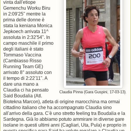
vinta dall'etiope
Gemenchu Worku Biru
in 2:09'25" mentre la
prima delle donne è
stata la keniana Monica
Jepkoech arrivata 11^
assoluta in 2:32'54". In
campo maschile il primo
degli italiani è stato
Tommaso Vaccina
(Cambiasso Risso
Running Team GE)
arrivato 8° assoluto con
il tempo di 2:22'11". A
dare una mano a
Claudia ci ha pensato
Claudia Pinna (Gara Guspini, 17-03-13).
Said Boudalia (Atl.
Biotekna Marcon), atleta di origine marocchina ma ormai
cittadino italiano che ha accompagnato Claudia sino
all'arrivo della gara. C'è uno stretto feeling tra Boudalia e la
Sardegna. Già lo abbiamo potuto ammirare in diverse gare
isolane in questi ultimi anni (Cagliari, Uta, Pula) e proprio in
questa specifica gara Said ha voluto regalare a Claudia un