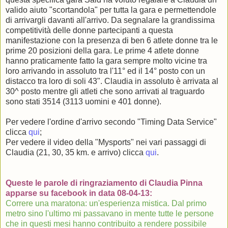
valido aiuto "scortandola" per tutta la gara e permettendole
di arrivargli davanti all'arrivo. Da segnalare la grandissima
competitività delle donne partecipanti a questa
manifestazione con la presenza di ben 6 atlete donne tra le
prime 20 posizioni della gara. Le prime 4 atlete donne
hanno praticamente fatto la gara sempre molto vicine tra
loro arrivando in assoluto tra l'11° ed il 14° posto con un
distacco tra loro di soli 43". Claudia in assoluto è arrivata al
30^ posto mentre gli atleti che sono arrivati al traguardo
sono stati 3514 (3113 uomini e 401 donne).
Per vedere l'ordine d'arrivo secondo "Timing Data Service"
clicca
qui
;
Per vedere il video della "Mysports" nei vari passaggi di
Claudia (21, 30, 35 km. e arrivo) clicca
qui
.
Queste le parole di ringraziamento di Claudia Pinna
apparse su facebook in data 08-04-13:
Correre una maratona: un'esperienza mistica. Dal primo
metro sino l'ultimo mi passavano in mente tutte le persone
che in questi mesi hanno contribuito a rendere possibile