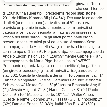
giovane Rono
Arrivo di Roberta Ferru, prima atleta fra le donne.
che con il tempo
di 1:03’36” ha superato il precedente record stabilito nel
2011 da Hillary Kiprono Bii (1:04’54”). Per tutte le categorie
di atleti (uomini e donne) arrivati sino al 5° posto era
previsto un premio in natura mentre ai primi arrivati di
categoria veniva consegnata la maglia con impressa la
vittoria del titolo sardo. Tra gli atleti partecipanti erano
presenti anche tre atleti privi della vista: Armando Xaxa,
accompagnato da Antonello Vargiu, che ha chiuso la gara
con il tempo di 1:38’29”; Pierpaolo Spano accompagnato da
Angelo Laconi ha chiuso in 1:39’59” mentre Gabriele Pianu
accompagnato da Marta Piga ha chiuso in 1:45’59”.
Per quanto riguarda la gara “non competitiva”, lunga 7 km.
(un giro del percorso), gli atleti arrivati al traguardo sono
stati 302. Questa la classifica dei primi 10 uomini arrivati: 1°
Fabrizio Mangiatordi; 2° Abel Geremias Fenude; 3°Andrea
Schiavino; 4° Matteo Collu; 5° (6° ass.to) Emanuele Aru; 6°
(7°) Alessio Angioni; 7° (8°) Nando Gallese; 8° (9°) Paolo
Collu; 9° (10°) Matteo Diliberto; 10° (11°) Walter Ambu.
Queste le prime 5 donne: 1^ (5^ ass.ta) Giulia Innocenti; 2^
(32^) Daniela Ennas; 3^ (43^) Judith Van Eijk; 4^ (50^)