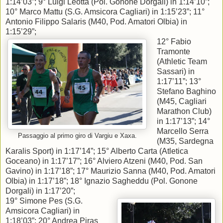
1:14’03”; 9° Luigi Leotta (Pol. Gonone Dorgali) in 1:14’10”;
10° Marco Mattu (S.G. Amsicora Cagliari) in 1:15’23”; 11°
Antonio Filippo Salaris (M40, Pod. Amatori Olbia) in
1:15’29”;
12° Fabio
Tramonte
(Athletic Team
Sassari) in
1:17’11”; 13°
Stefano Baghino
(M45, Cagliari
Marathon Club)
in 1:17’13”; 14°
Marcello Serra
Passaggio al primo giro di Vargiu e Xaxa.
(M35, Sardegna
Karalis Sport) in 1:17’14”; 15° Alberto Carta (Atletica
Goceano) in 1:17’17”; 16° Alviero Atzeni (M40, Pod. San
Gavino) in 1:17’18”; 17° Maurizio Sanna (M40, Pod. Amatori
Olbia) in 1:17’18”; 18° Ignazio Sagheddu (Pol. Gonone
Dorgali) in 1:17’20”;
19° Simone Pes (S.G.
Amsicora Cagliari) in
1:18’03”; 20° Andrea Piras