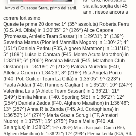
sia alla soglia dei 45
Arrivo di Giuseppe Stara, primo dei sardi.
anni, riesce ancora a
correre fortissimo.
Queste le prime 20 donne: 1^ (35^ assoluta) Roberta Ferru
(G.S. Atl. Olbia) in 1:20’35”; 2^ (126^) Alice Capone
(Promessa, Athletic Team Sassari) in 1:29’31”; 3^ (139^)
Severina Marras (Pionieri Marmilla Mogoro) in 1:30’42”; 4^
(151^) Daniela Perinu (F35, Alghero Marathon) in 1:31’18”;
5^ (189^) Luisella Cantara (F45, Monte Acuto Marathon) in
1:33’19”; 6^ (206^) Rosalba Miscali (F45, Marathon Club
Oristano) in 1:34’09”; 7^ (212^) Patrizia Mureddu (F40,
Atletica Ozieri) in 1:34’23”; 8^ (218^) Rita Angela Porcu
(F40, Pol. Guilcer Team La Città) in 1:35’05”; 9^ (223^)
Paola Addari (F40, Runners Cagliari) in 1:35’20”; 10^ (247^)
Valentina Luiu (Athletic Team Sassari) in 1:36’21”; 11^
(249^) Emilia Minnai (F40, Sporting SIE) in 1:36’27”; 12^
(254^) Daniela Zedda (F40, Alghero Marathon) in 1:36’46”;
13^ (257^) Anna Rita Zanda (F45, Atl. Cortoghiana) in
1:36’52”; 14° (274^) Maria Grazia Scrugli (TF, Amatori
Nuoro) in 1:37’57”; 15^ (275^) Paola Melis (F40, Atl.
Selargius) in 1:38’02”;
16^ (283^) Maria Pasquale Canu (F50,
Alghero Marathon) in 1:38’22”; 17^ (299^) Pierina Ledda (F45, Atl.