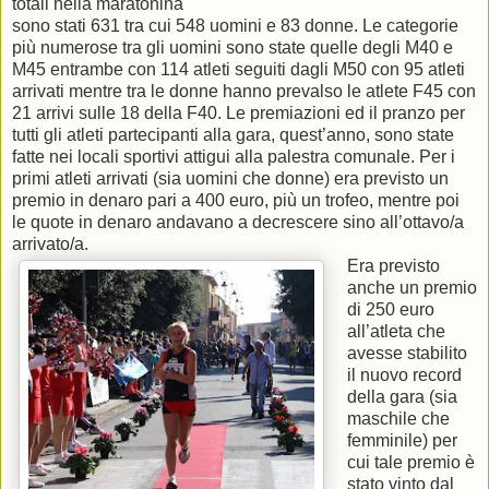
totali nella maratonina
sono stati 631 tra cui 548 uomini e 83 donne. Le categorie
più numerose tra gli uomini sono state quelle degli M40 e
M45 entrambe con 114 atleti seguiti dagli M50 con 95 atleti
arrivati mentre tra le donne hanno prevalso le atlete F45 con
21 arrivi sulle 18 della F40. Le premiazioni ed il pranzo per
tutti gli atleti partecipanti alla gara, quest’anno, sono state
fatte nei locali sportivi attigui alla palestra comunale. Per i
primi atleti arrivati (sia uomini che donne) era previsto un
premio in denaro pari a 400 euro, più un trofeo, mentre poi
le quote in denaro andavano a decrescere sino all’ottavo/a
arrivato/a.
Era previsto
anche un premio
di 250 euro
all’atleta che
avesse stabilito
il nuovo record
della gara (sia
maschile che
femminile) per
cui tale premio è
stato vinto dal