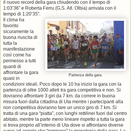
il nuovo record della gara chiudendo con il tempo di
1:03’36” e Roberta Ferru (G.S. Atl. Olbia) arrivata con il
tempo di 1:20’35”.
Il clima ha
favorito
sicuramente la
buona riuscita di
tutta la
manifestazione
così come ha
permesso a tutti
quanti di
affrontare la gara
Partenza della gara.
quasi in
condizioni ideali. Poco dopo le 10 ha inizio la gara con la
partenza di oltre 1000 atleti tra gara competitiva e non. Si
dovranno affrontare 3 giri da 7 km. da correre in buona
misura fuori dalla cittadina di Uta mentre i partecipanti alla
non competitiva dovranno fare un unico giro di 7 km. Si
tratta di una gara “piatta”, con lunghi rettilinei fuori dal centro
abitato, mentre la parte meno lineare rispetto a tutta la gara
si trova proprio all’interno di Uta dove si affrontano diverse
curve ad angolo che “rompono” la monotonia della gara. La