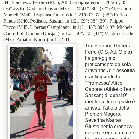
34° Francesco Ferraro (M35, Atl. Cortoghiana) in 1:20’26”; 35°
(36° ass.to) Giuliano Cossu (M35, 1:20’41”; 36° (37°) Alessandro
Mameli (M40, Tespiense Quartu) in 1:21’08”; 37° (38°) Enrico
Pintus (M40, Podistica Sassari) in 1:21’09”; 38° (39°) Filippo
Tocco (M45, Libertas Campidano) in 1:21’46”; 39° (40°) Michele
Carta (Pol. Gonone Dorgali) in 1:21’59”; 40° (41°) Vladimir Ladu
(M35, Amatori Nuoro) in 1:22’01”.
Tra le donne Roberta
Ferru (G.S. Atl. Olbia)
ha gareggiato
praticamente da sola
arrivando 35^ assoluta
e anticipando la
“Promessa” Alice
Capone (Athletic Team
Sassari) di quasi 9’
mentre al terzo posto è
arrivata l’atleta della
Pionieri Mogoro,
Severina Marras.
Giusto per la cronaca
occorre segnalare che
la Ferru, nonostante