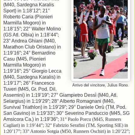
(M40, Sardegna Karalis
Sport) in 1:18’12”; 21°
Roberto Caria (Pionieri
Marmilla Mogoro) in
1:18’15”; 22° Walter Molino
(GS Atl. Olbia) in 1:18’44”;
23° Andrea Ghiani (M40,
Marathon Club Oristano) in
1:19’16”; 24° Bernardino
Casu (M45, Pionieri
Marmilla Mogoro) in
1:19’16”; 25° Giorgio Lecca
(M40, Sardegna Karalis) in
1:19’17”; 26° Francesco
Arrivo del vincitore, Julius Rono.
Tuveri (M45, Gr. Pod. Dil.
Assemini) in 1:19’19”; 27° Giampietro Dessì (M40, Atl.
Selargius) in 1:19’29”; 28° Alberto Romagnani (M40,
Survival Triathlon) in 1:19’29”; 29° Daniele Orrù (TM, Pod.
San Gavino) in 1:19’33”; 30° Severino Panduccio (M45, SG
Amsicora Ca.) in 1:19’36”;
31° Paolo Porcu (M45, Runners
Cagliari) in 1:19’44”; 32° Fabrizio Serafini (TM, Sporting SIE) in
1:20’17”; 33° Antonio Sotgia (M50, Runners Oschiri) in 1:20’22”;