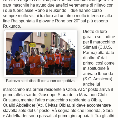
gara maschile ha avuto due artefici veramente di rilievo con
i due fuoriclasse Rono e Rukundo. I due hanno corso
sempre molto vicini tra loro ad un ritmo molto intenso e alla
fine l’ha spuntata il giovane Rono per 20” sul più esperto
Rukundo.
Dietro di loro
gara in solitudine
per il marocchino
Slimani (C.U.S.
Parma) attardato
di oltre 4’ dal
primo, così come
in solitudine è
arrivato Ibnorida
(S.G. Amsicora)
Partenza atleti disabili per la non competitiva.
anche lui
marocchino ma ormai residente a Olbia. Al 5° posto arriva il
primo atleta sardo, Giuseppe Stara della Marathon Club
Oristano, mentre l’altro marocchino residente a Olbia,
Oualid Abdelkder (Atl. Civitas Olbia), si deve accontentare
stavolta solo del 6° posto. Và segnalato che Ibnorida, Stara
e Abdelkader sono passati al primo giro appaiati. Tra gli altri