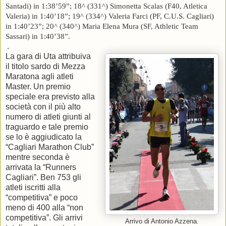
Santadi) in 1:38’59”; 18^ (331^) Simonetta Scalas (F40, Atletica
Valeria) in 1:40’18”; 19^ (334^) Valeria Farci (PF, C.U.S. Cagliari)
in 1:40’23”; 20^ (340^) Maria Elena Mura (SF, Athletic Team
Sassari) in 1:40’38”.
.
La gara di Uta attribuiva
il titolo sardo di Mezza
Maratona agli atleti
Master. Un premio
speciale era previsto alla
società con il più alto
numero di atleti giunti al
traguardo e tale premio
se lo è aggiudicato la
“Cagliari Marathon Club”
mentre seconda è
arrivata la “Runners
Cagliari”. Ben 753 gli
atleti iscritti alla
“competitiva” e poco
meno di 400 alla “non
competitiva”. Gli arrivi
Arrivo di Antonio Azzena.