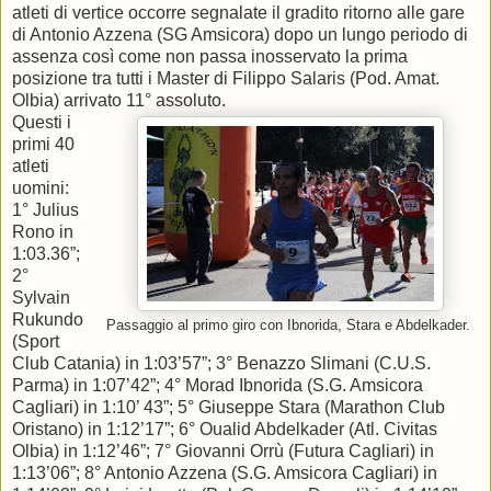
atleti di vertice occorre segnalate il gradito ritorno alle gare
di Antonio Azzena (SG Amsicora) dopo un lungo periodo di
assenza così come non passa inosservato la prima
posizione tra tutti i Master di Filippo Salaris (Pod. Amat.
Olbia) arrivato 11° assoluto.
Questi i
primi 40
atleti
uomini:
1° Julius
Rono in
1:03.36”;
2°
Sylvain
Rukundo
Passaggio al primo giro con Ibnorida, Stara e Abdelkader.
(Sport
Club Catania) in 1:03’57”; 3° Benazzo Slimani (C.U.S.
Parma) in 1:07’42”; 4° Morad Ibnorida (S.G. Amsicora
Cagliari) in 1:10’ 43”; 5° Giuseppe Stara (Marathon Club
Oristano) in 1:12’17”; 6° Oualid Abdelkader (Atl. Civitas
Olbia) in 1:12’46”; 7° Giovanni Orrù (Futura Cagliari) in
1:13’06”; 8° Antonio Azzena (S.G. Amsicora Cagliari) in