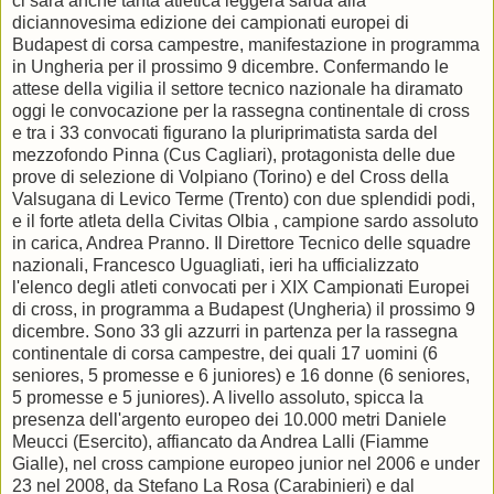
ci sarà anche tanta atletica leggera sarda alla
diciannovesima edizione dei campionati europei di
Budapest di corsa campestre, manifestazione in programma
in Ungheria per il prossimo 9 dicembre. Confermando le
attese della vigilia il settore tecnico nazionale ha diramato
oggi le convocazione per la rassegna continentale di cross
e tra i 33 convocati figurano la pluriprimatista sarda del
mezzofondo Pinna (Cus Cagliari), protagonista delle due
prove di selezione di Volpiano (Torino) e del Cross della
Valsugana di Levico Terme (Trento) con due splendidi podi,
e il forte atleta della Civitas Olbia , campione sardo assoluto
in carica, Andrea Pranno. Il Direttore Tecnico delle squadre
nazionali, Francesco Uguagliati, ieri ha ufficializzato
l'elenco degli atleti convocati per i XIX Campionati Europei
di cross, in programma a Budapest (Ungheria) il prossimo 9
dicembre. Sono 33 gli azzurri in partenza per la rassegna
continentale di corsa campestre, dei quali 17 uomini (6
seniores, 5 promesse e 6 juniores) e 16 donne (6 seniores,
5 promesse e 5 juniores). A livello assoluto, spicca la
presenza dell'argento europeo dei 10.000 metri Daniele
Meucci (Esercito), affiancato da Andrea Lalli (Fiamme
Gialle), nel cross campione europeo junior nel 2006 e under
23 nel 2008, da Stefano La Rosa (Carabinieri) e dal