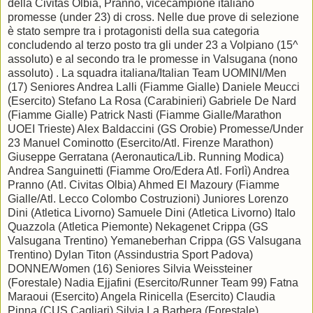
della Civitas Olbia, Pranno, vicecampione italiano
promesse (under 23) di cross. Nelle due prove di selezione
è stato sempre tra i protagonisti della sua categoria
concludendo al terzo posto tra gli under 23 a Volpiano (15^
assoluto) e al secondo tra le promesse in Valsugana (nono
assoluto) . La squadra italiana/Italian Team UOMINI/Men
(17) Seniores Andrea Lalli (Fiamme Gialle) Daniele Meucci
(Esercito) Stefano La Rosa (Carabinieri) Gabriele De Nard
(Fiamme Gialle) Patrick Nasti (Fiamme Gialle/Marathon
UOEI Trieste) Alex Baldaccini (GS Orobie) Promesse/Under
23 Manuel Cominotto (Esercito/Atl. Firenze Marathon)
Giuseppe Gerratana (Aeronautica/Lib. Running Modica)
Andrea Sanguinetti (Fiamme Oro/Edera Atl. Forlì) Andrea
Pranno (Atl. Civitas Olbia) Ahmed El Mazoury (Fiamme
Gialle/Atl. Lecco Colombo Costruzioni) Juniores Lorenzo
Dini (Atletica Livorno) Samuele Dini (Atletica Livorno) Italo
Quazzola (Atletica Piemonte) Nekagenet Crippa (GS
Valsugana Trentino) Yemaneberhan Crippa (GS Valsugana
Trentino) Dylan Titon (Assindustria Sport Padova)
DONNE/Women (16) Seniores Silvia Weissteiner
(Forestale) Nadia Ejjafini (Esercito/Runner Team 99) Fatna
Maraoui (Esercito) Angela Rinicella (Esercito) Claudia
Pinna (CUS Cagliari) Silvia La Barbera (Forestale)