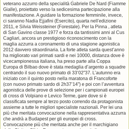
veterano azzurro della specialità Gabriele De Nard (Fiamme
Gialle), proiettato verso la sedicesima partecipazione alla
manifestazione. A guidare la formazione femminile, invece,
ci saranno Nadia Ejjafini (Esercito), quarta nell'edizione
2011, e Silvia Weissteiner (Forestale). Per la Pinna , atleta
di San Gavino classe 1977 e forza da tantissimi anni al Cus
Cagliari, ancora un prestigioso riconoscimento con la
maglia azzurra a coronamento di una stagione agonistica
2012 davvero straordinaria. La forte atleta sarda quest’anno
ha migliorato vari primati sardi e nei 10000, distanza dove è
vicecampionessa italiana, ha preso parte alla Coppa
Europa di Bilbao dove è stata medaglia d’argento a squadre
centrando il suo nuovo primato di 33’02”37. L’autunno era
iniziato con il quinto posto nella maratona di Francoforte
(con nuovo primato sardo di 2h37’14”) e poi con l’avventura
agonistica delle prove di selezione per i campionati europei
di cross di Volpiano e Levico Terme, gare dove si è
classificata sempre al terzo posto correndo da protagonista
assieme a tutte le migliori specialiste nazionali. Per lei una
più che meritata convocazione nella rappresentativa azzurra
che andrà a Budapest per gli europei di cross.
Convocazione più che meritata anche per il marchigiano