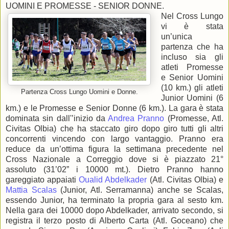
UOMINI E PROMESSE - SENIOR DONNE.
Nel Cross Lungo
vi è stata
un’unica
partenza che ha
incluso sia gli
atleti Promesse
e Senior Uomini
(10 km.) gli atleti
Partenza Cross Lungo Uomini e Donne.
Junior Uomini (6
km.) e le Promesse e Senior Donne (6 km.). La gara è stata
dominata sin dall'’inizio da
Andrea Pranno
(Promesse, Atl.
Civitas Olbia) che ha staccato giro dopo giro tutti gli altri
concorrenti vincendo con largo vantaggio. Pranno era
reduce da un’ottima figura la settimana precedente nel
Cross Nazionale a Correggio dove si è piazzato 21°
assoluto (31’02” i 10000 mt.). Dietro Pranno hanno
gareggiato appaiati
Oualid Abdelkader
(Atl. Civitas Olbia) e
Mattia Scalas
(Junior, Atl. Serramanna) anche se Scalas,
essendo Junior, ha terminato la propria gara al sesto km.
Nella gara dei 10000 dopo Abdelkader, arrivato secondo, si
registra il terzo posto di Alberto Carta (Atl. Goceano) che