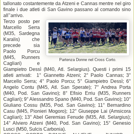
tallonato costantemente da Atzeni e Cannas mentre nel giro
finale i due atleti di San Gavino passano al comando sino
all'’arrivo.
Terzo posto per
Marcello Serra
(M35, Sardegna
Karalis) che
precede sia
Paolo Porcu
(M45, Runners
Partenza Donne nel Cross Corto.
Cagliari) e
Giampietro Dessì (M40, Atl. Selargius). Questi i primi 15
atleti arrivati: 1° Giannetto Atzeni; 2° Paolo Cannas; 3°
Marcello Serra; 4° Paolo Porcu; 5° Giampietro Dessì; 6°
Angelo Contu (M45, Atl. San Sperate); 7° Andrea Porta
(M40, Pod. San Gavino); 8° Efisio Erriu (M35, Runners
Cagliari); 9° Alessandro Spano (M40, Pod. San Gavino); 10°
Giuliano Cossu (M35, Pod. San Gavino); 11° Bernardino
Casu (M45, Pionieri Mogoro); 12° Giuseppe Lai (Amsicora
Cagliari); 13° Abel Geremias Fenude (M35, Atl. Selargius);
14° Alviero Atzeni (M40, Pod. San Gavino); 15° Genesio
Lusci (M50, Sulcis Carbonia).