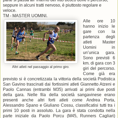
seppure in alcuni tratti nervoso, è piuttosto regolare e
veloce.
TM - MASTER UOMINI.
Alle ore 10
hanno inizio le
gare con la
partenza degli
atleti Master
Uomini in
un’unica gara.
Sono previsti 6
km. di gara con 3
Altri atleti nel passaggio al primo giro.
giri del percorso.
Come già era
previsto si è concretizzata la vittoria della società Podistica
San Gavino trascinati dai fortissimi atleti Giannetto Atzeni e
Paolo Cannas (entrambi M35) arrivati ai primi due posti
della gara. Nelle fila della società sangavinese erano
presenti anche altri forti atleti come Andrea Porta,
Alessandro Spano e Giuliano Cossu, classificatisi tutti tra i
primi 10 posti in assoluto. La gara è stata condotta nella
parte iniziale da Paolo Porcu (M45, Runners Cagliari)