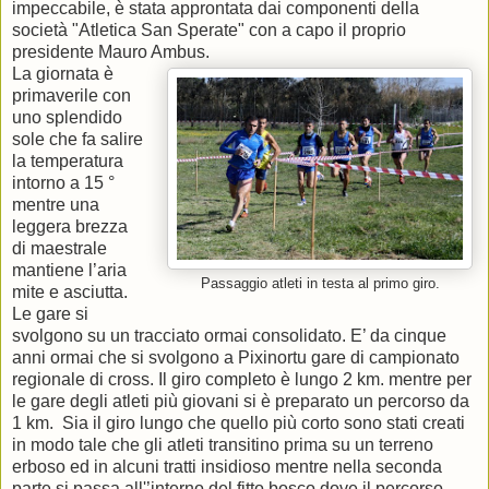
impeccabile, è stata approntata dai componenti della
società "Atletica San Sperate" con a capo il proprio
presidente Mauro Ambus.
La giornata è
primaverile con
uno splendido
sole che fa salire
la temperatura
intorno a 15 °
mentre una
leggera brezza
di maestrale
mantiene l’aria
Passaggio atleti in testa al primo giro.
mite e asciutta.
Le gare si
svolgono su un tracciato ormai consolidato. E’ da cinque
anni ormai che si svolgono a Pixinortu gare di campionato
regionale di cross. Il giro completo è lungo 2 km. mentre per
le gare degli atleti più giovani si è preparato un percorso da
1 km.
Sia il giro lungo che quello più corto sono stati creati
in modo tale che gli atleti transitino prima su un terreno
erboso ed in alcuni tratti insidioso mentre nella seconda
parte si passa all'’interno del fitto bosco dove il percorso,