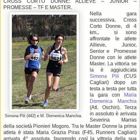
CROSS CORTO DONNE: ALLIEVE – JUNIOR –
PROMESSE – TF E MASTER.
Nella gara
successiva, Cross
Corto Donne, di 4
km., si sono
affrontate le atlete
Allieve, Junior,
Senior e Promesse
Donne con le atlete
Master. La vittoria se
la è aggiudicata
Simona Pili
(CUS
Cagliari) dopo un
testa a testa per tutta
la gara con
Maria
Domenica Manchia
(Atl. Oschiri). Terza
in assoluto è arrivata
Simona Pili (442) e M. Domenica Manchia.
Severina Marras
della società Pionieri Mogoro. Tra le Master Donne la prima
atleta è stata Maria Grazia Piras (F45, Runners Cagliari)
arrivata 4^ assoluta, favorendo così la vittoria della sua