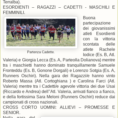
Terralba).
ESORDIENTI – RAGAZZI – CADETTI - MASCHILI E
FEMMINILI.
Buona
partecipazione
dei giovanissimi
atleti Esordienti
con la vittoria
scontata delle
atlete Rachele
Partenza Cadette.
Iodice (Es. B, Atl.
Valeria) e Giorgia Lecca (Es. A, Parteolla Dolianova) mentre
tra i maschietti hanno dominato tranquillamente Samuele
Fronteddu (Es. B, Gonone Dorgali) e Lorenzo Sotgia (Es. A,
Runners Oschiri). Nella gara dei Ragazzi/e hanno vinto
Roberto Massa (Atl. Cortoghiana ) e Carolina Farci (Atl.
Valeria) mentre tra i Cadetti/e agevole vittoria dei due Usai
(Riccardo e Andrea) dell'’Atl. Valeria, arrivati fianco a fianco,
e della fortissima Sara Meloni (Runners Oschiri) reduce dai
campionati di cross nazionali.
CROSS CORTO UOMINI: ALLIEVI – PROMESSE E
SENIOR.
Nella gara del