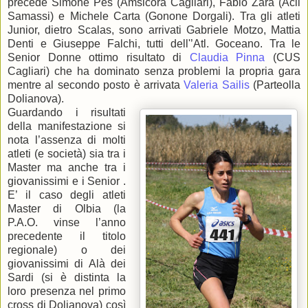
precede Simone Pes (Amsicora Cagliari), Fabio Zara (Acli
Samassi) e Michele Carta (Gonone Dorgali). Tra gli atleti
Junior, dietro Scalas, sono arrivati Gabriele Motzo, Mattia
Denti e Giuseppe Falchi, tutti dell'’Atl. Goceano. Tra le
Senior Donne ottimo risultato di
Claudia Pinna
(CUS
Cagliari) che ha dominato senza problemi la propria gara
mentre al secondo posto è arrivata
Valeria Sailis
(Parteolla
Dolianova).
Guardando i risultati
della manifestazione si
nota l’assenza di molti
atleti (e società) sia tra i
Master ma anche tra i
giovanissimi e i Senior .
E’ il caso degli atleti
Master di Olbia (la
P.A.O. vinse l’anno
precedente il titolo
regionale) o dei
giovanissimi di Alà dei
Sardi (si è distinta la
loro presenza nel primo
cross di Dolianova) così