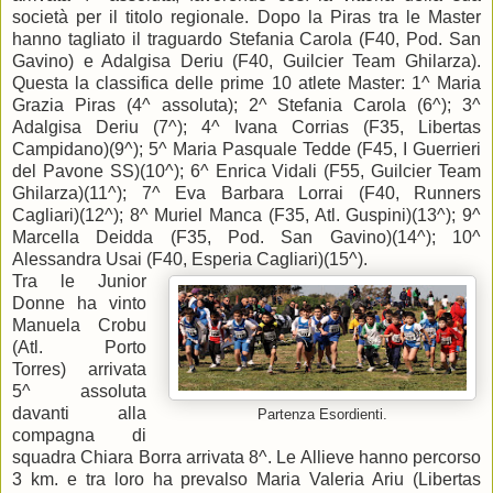
società per il titolo regionale. Dopo la Piras tra le Master
hanno tagliato il traguardo Stefania Carola (F40, Pod. San
Gavino) e Adalgisa Deriu (F40, Guilcier Team Ghilarza).
Questa la classifica delle prime 10 atlete Master: 1^ Maria
Grazia Piras (4^ assoluta); 2^ Stefania Carola (6^); 3^
Adalgisa Deriu (7^); 4^ Ivana Corrias (F35, Libertas
Campidano)(9^); 5^ Maria Pasquale Tedde (F45, I Guerrieri
del Pavone SS)(10^); 6^ Enrica Vidali (F55, Guilcier Team
Ghilarza)(11^); 7^ Eva Barbara Lorrai (F40, Runners
Cagliari)(12^); 8^ Muriel Manca (F35, Atl. Guspini)(13^); 9^
Marcella Deidda (F35, Pod. San Gavino)(14^); 10^
Alessandra Usai (F40, Esperia Cagliari)(15^).
Tra le Junior
Donne ha vinto
Manuela Crobu
(Atl. Porto
Torres) arrivata
5^ assoluta
davanti alla
Partenza Esordienti.
compagna di
squadra Chiara Borra arrivata 8^. Le Allieve hanno percorso
3 km. e tra loro ha prevalso Maria Valeria Ariu (Libertas