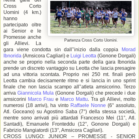
Cross Corto
Uomini (4 km.)
hanno
partecipato oltre
ai Senior e le
Promesse anche
Partenza Cross Corto Uomini.
gli Allievi. La
gara viene condotta sin dall'’inizio dalla coppia
Morad
Ibnorida
(Amsicora Cagliari) e
Luigi Leotta
(Gonone Dorgali)
anche se proprio nella seconda parte della gara Ibnorida
prende un discreto vantaggio su Leotta che lascia presagire
ad una vittoria scontata. Proprio nei 250 mt. finali però
Leotta cambia decisamente ritmo e si lancia in uno sprint
finale che non lascia scampo all'’atleta amsicorino. Terzo
arriva
Giannicola Mula
(Gonone Dorgali) che precede i due
amsicorini
Marco Frau
e
Marco Mattu
. Tra gli Allievi, molto
numerosi (18 arrivi), ha vinto
Raffaele Nonne
(6° assoluto,
Atl. Goceano) su Agostino Saba (7°) della stessa società,
mentre sono arrivati più attardati Francesco Mei (11°, Atl.
Santadi), Emanuele Fronteddu (12°, Gonone Dorgali) e
Fabrizio Mangiatordi (13°, Amsicora Cagliari).
CROSS LUNGO: JUNIOR – PROMESSE - SENIOR