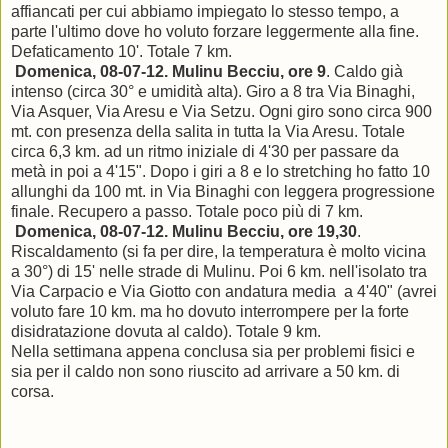
affiancati per cui abbiamo impiegato lo stesso tempo, a
parte l'ultimo dove ho voluto forzare leggermente alla fine.
Defaticamento 10'. Totale 7 km.
Domenica, 08-07-12.
Mulinu Becciu, o
re 9
. Caldo già
intenso (circa 30° e umidità alta). Giro a 8 tra Via Binaghi,
Via Asquer, Via Aresu e Via Setzu. Ogni giro sono circa 900
mt. con presenza della salita in tutta la Via Aresu. Totale
circa 6,3 km. ad un ritmo iniziale di 4'30 per passare da
metà in poi a 4'15". Dopo i giri a 8 e lo stretching ho fatto 10
allunghi da 100 mt. in Via Binaghi con leggera progressione
finale. Recupero a passo. Totale poco più di 7 km.
Domenica, 08-07-12.
Mulinu Becciu, o
re 19,30
.
Riscaldamento (si fa per dire, la temperatura è molto vicina
a 30°) di 15' nelle strade di Mulinu. Poi 6 km. nell'isolato tra
Via Carpacio e Via Giotto con andatura media a 4'40" (avrei
voluto fare 10 km. ma ho dovuto interrompere per la forte
disidratazione dovuta al caldo). Totale 9 km.
Nella settimana appena conclusa sia per problemi fisici e
sia per il caldo non sono riuscito ad arrivare a 50 km. di
corsa.