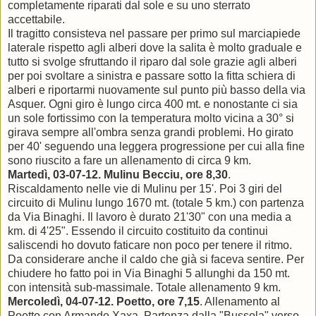
completamente riparati dal sole e su uno sterrato
accettabile.
Il tragitto consisteva nel passare per primo sul marciapiede
laterale rispetto agli alberi dove la salita è molto graduale e
tutto si svolge sfruttando il riparo dal sole grazie agli alberi
per poi svoltare a sinistra e passare sotto la fitta schiera di
alberi e riportarmi nuovamente sul punto più basso della via
Asquer. Ogni giro è lungo circa 400 mt. e nonostante ci sia
un sole fortissimo con la temperatura molto vicina a 30° si
girava sempre all'ombra senza grandi problemi. Ho girato
per 40' seguendo una leggera progressione per cui alla fine
sono riuscito a fare un allenamento di circa 9 km.
Martedì, 03-07-12.
Mulinu Becciu, o
re 8,30
.
Riscaldamento nelle vie di Mulinu per 15'. Poi 3 giri del
circuito di Mulinu lungo 1670 mt. (totale 5 km.) con partenza
da Via Binaghi. Il lavoro è durato 21'30" con una media a
km. di 4'25". Essendo il circuito costituito da continui
saliscendi ho dovuto faticare non poco per tenere il ritmo.
Da considerare anche il caldo che già si faceva sentire. Per
chiudere ho fatto poi in Via Binaghi 5 allunghi da 150 mt.
con intensità sub-massimale. Totale allenamento 9 km.
Mercoledì, 04-07-12.
Poetto, o
re 7,15
. Allenamento al
Poetto con Armando Xaxa. Partenza dalla "Bussola" verso