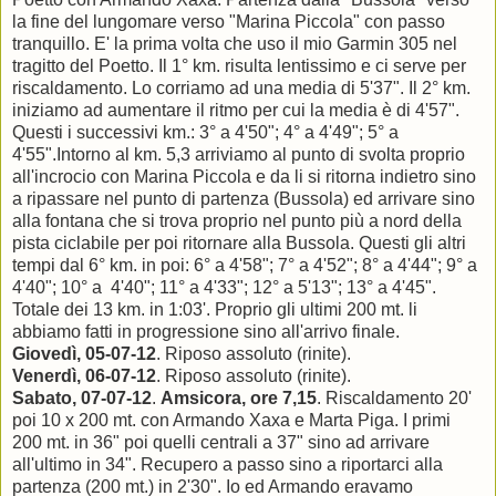
la fine del lungomare verso "Marina Piccola" con passo
tranquillo. E' la prima volta che uso il mio Garmin 305 nel
tragitto del Poetto. Il 1° km. risulta lentissimo e ci serve per
riscaldamento. Lo corriamo ad una media di 5'37". Il 2° km.
iniziamo ad aumentare il ritmo per cui la media è di 4'57".
Questi i successivi km.: 3° a 4'50"; 4° a 4'49"; 5° a
4'55".Intorno al km. 5,3 arriviamo al punto di svolta proprio
all'incrocio con Marina Piccola e da li si ritorna indietro sino
a ripassare nel punto di partenza (Bussola) ed arrivare sino
alla fontana che si trova proprio nel punto più a nord della
pista ciclabile per poi ritornare alla Bussola. Questi gli altri
tempi dal 6° km. in poi: 6° a 4'58"; 7° a 4'52"; 8° a 4'44"; 9° a
4'40"; 10° a 4'40"; 11° a 4'33"; 12° a 5'13"; 13° a 4'45".
Totale dei 13 km. in 1:03'. Proprio gli ultimi 200 mt. li
abbiamo fatti in progressione sino all'arrivo finale.
Giovedì, 05-07-12
. Riposo assoluto (rinite).
Venerdì, 06-07-12
. Riposo assoluto (rinite).
Sabato, 07-07-12
.
Amsicora, ore 7,15
. Riscaldamento 20'
poi 10 x 200 mt. con Armando Xaxa e Marta Piga. I primi
200 mt. in 36" poi quelli centrali a 37" sino ad arrivare
all'ultimo in 34". Recupero a passo sino a riportarci alla
partenza (200 mt.) in 2'30". Io ed Armando eravamo