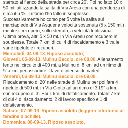
sterrato al fianco della strada per circa 20'. Poi ho fatto 10 x
50 mt. utilizzando la salita di Via Aresu con una pendenza di
circa il 6 %. Il ritorno l'ho fatto in souplesse.
Successivamente ho corso per 5 volte la salita sul
marciapiede di Via Asquer a velocità sostenuta (5 x 150 mt.)
mentre il recupero, sullo sterrato, a velocità lentissima.
Ultima prova, altri 5 x 50 mt. in Via Aresu con recupero in
souplesse. Totale 7 km. di cui 4 di riscaldamento e 3 tra le
varie ripetute e i recuperi.
Mercoledì, 04-09-13. Riposo assoluto;
Giovedì, 05-09-13. Mulinu Becciu, ore 08,00.
Allenamento
lento nel circuito di 400 mt. a Mulinu di 6 km. ad un ritmo di
5' a km. per assorbire il lavoro intenso di martedì.
Venerdì, 06-09-13. Mulinu Becciu, ore 09,00.
Riscaldamento di 20' nelle strade di Mulinu per poi fare 4
ripetute di 500 mt. in Via Giotto ad un ritmo di 3'19" a km.
con recupero di 3'. Poi 1 km. di defaticamento. Totale 7 km.
di cui 4 di riscaldamento, 2 di lavoro specifico e 1 di
defaticamento.
Sabato, 07-09-13. Riposo assoluto (leggero infortunio al
tendine d'achille).
Domenica, 08-09-13. Riposo assoluto.