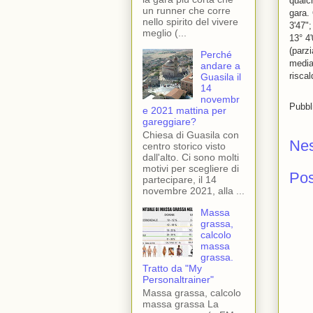
qualc
un runner che corre
gara. 
nello spirito del vivere
3'47";
meglio (...
13° 4'
(parzi
Perché
media 
andare a
risca
Guasila il
14
novembr
Pubbl
e 2021 mattina per
gareggiare?
Chiesa di Guasila con
Ne
centro storico visto
dall'alto. Ci sono molti
motivi per scegliere di
Po
partecipare, il 14
novembre 2021, alla ...
Massa
grassa,
calcolo
massa
grassa.
Tratto da "My
Personaltrainer"
Massa grassa, calcolo
massa grassa La