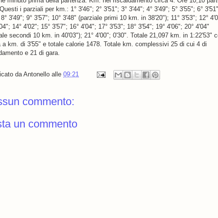
he minuto prima della partenza. Km. nel riscaldamento circa 4. Ore 10,10 par
Questi i parziali per km.: 1° 3'46"; 2° 3'51"; 3° 3'44"; 4° 3'49"; 5° 3'55"; 6° 3'51"
 8° 3'49"; 9° 3'57"; 10° 3'48" (parziale primi 10 km. in 38'20"); 11° 3'53"; 12° 4'0
04"; 14° 4'02"; 15° 3'57"; 16° 4'04"; 17° 3'53"; 18° 3'54"; 19° 4'06"; 20° 4'04"
ale secondi 10 km. in 40'03"); 21° 4'00"; 0'30". Totale 21,097 km. in 1:22'53" 
a km. di 3'55" e totale calorie 1478. Totale km. complessivi 25 di cui 4 di
ldamento e 21 di gara.
icato da
Antonello
alle
09:21
ssun commento:
sta un commento