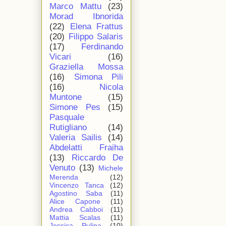
Marco Mattu
(23)
Morad Ibnorida
(22)
Elena Frattus
(20)
Filippo Salaris
(17)
Ferdinando
Vicari
(16)
Graziella Mossa
(16)
Simona Pili
(16)
Nicola
Muntone
(15)
Simone Pes
(15)
Pasquale
Rutigliano
(14)
Valeria Sailis
(14)
Abdelatti Fraiha
(13)
Riccardo De
Venuto
(13)
Michele
Merenda
(12)
Vincenzo Tanca
(12)
Agostino Saba
(11)
Alice Capone
(11)
Andrea Cabboi
(11)
Mattia Scalas
(11)
Jessica Pulina
(10)