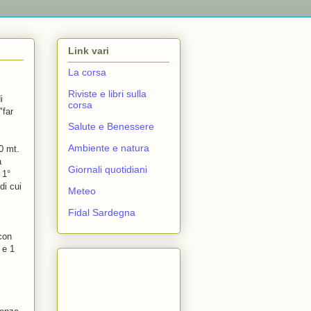
Link vari
La corsa
Riviste e libri sulla
i
corsa
"far
Salute e Benessere
Ambiente e natura
0 mt.
a
Giornali quotidiani
 1°
di cui
Meteo
Fidal Sardegna
con
 e 1