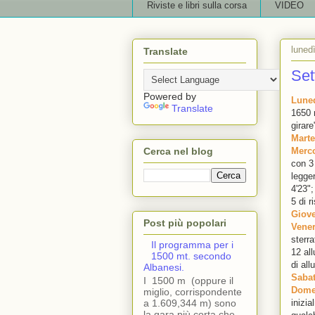
Riviste e libri sulla corsa
VIDEO
luned
Translate
Set
Powered by
Luned
Translate
1650 m
girar
Marte
Cerca nel blog
Merco
con 3 
legger
4'23";
5 di 
Giove
Post più popolari
Vener
sterr
Il programma per i
12 all
1500 mt. secondo
di all
Albanesi.
Sabat
I 1500 m (oppure il
Domen
miglio, corrispondente
a 1.609,344 m) sono
inizi
la gara più corta che