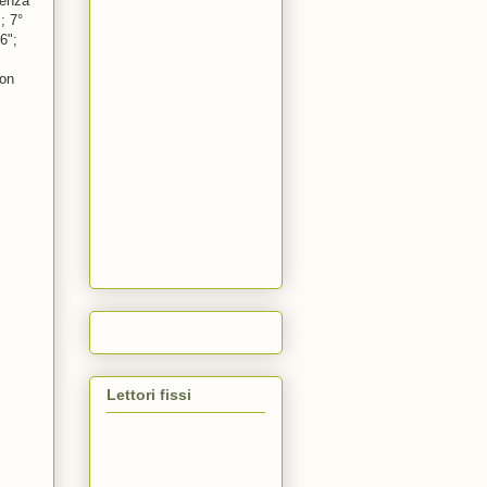
tenza
; 7°
6";
con
Lettori fissi