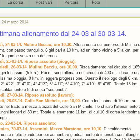
La corsa
Post vari
Percorsi
Foto
ì 24 marzo 2014
timana allenamento dal 24-03 al 30-03-14.
ì, 24-03-14. Mulinu Becciu, ore 10,30.
Allenamento sul percorso di Mulinu d
t. con passo tranquillo. 6 giri pari a 10 km. ad un ritmo vicino a 5' a km. per 
e" le gambe senza uso del crono.
dì, 25-03-14. Riposo assoluto (pioggia);
ledì, 26-03-14. Mulinu Becciu, ore 10,00.
Riscaldamento nel circuito di 165
giri lentissimi (5 km.). Poi mi sono allenato nel circuito di 400 mt. durante un
issima pioggia. 8 km. in leggera progressione. Questo il riepilogo degli 8 km.:
 2° 4'22"; 3° 4'10"; 4° 4'13"; 5° 4'11"; 6° 4'10"; 7° 4'10"; 8° 4'08". Totale 13 km. 
riscaldamento e 8 di corsa "sostenuta".
dì, 27-03-14. Riposo assoluto (lavoro);
dì, 28-03-14. Colle San Michele, ore 10,00.
Corsa lentissima di 10 km. su
ato nel tratto a mezza altezza del Colle San Michele. Ho chiuso l'allenamento 
unghi leggeri di 80 mt. Totale allenamento 11 km. di cui 10 di corsa lentissima
unghi.
o, 29-03-14. Riposo assoluto;
ica, 30-03-14. Assemini. Mezza Maratona, ore 10,10
. Riscaldamento
almente molto blando per poi aumentare gradualmente di intensità con allunghi