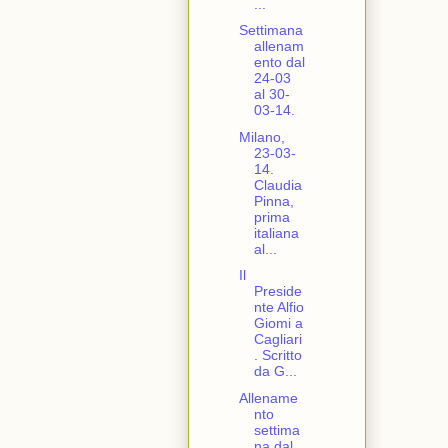
...
Settimana
allenam
ento dal
24-03
al 30-
03-14.
Milano,
23-03-
14.
Claudia
Pinna,
prima
italiana
al...
Il
Preside
nte Alfio
Giomi a
Cagliari
. Scritto
da G...
Allename
nto
settima
na dal