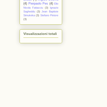
(4)
Pierpaolo Pes
(4)
Elio
Nicola Fattacciu
(3)
Ignazio
Sagheddu
(3)
Jean Baptiste
Simukeka
(3)
Stefano Pintore
(3)
Visualizzazioni totali