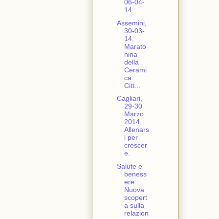
06-04-
14.
Assemini,
30-03-
14.
Marato
nina
della
Cerami
ca
Citt...
Cagliari,
29-30
Marzo
2014.
Allenars
i per
crescer
e.
Salute e
beness
ere :
Nuova
scopert
a sulla
relazion