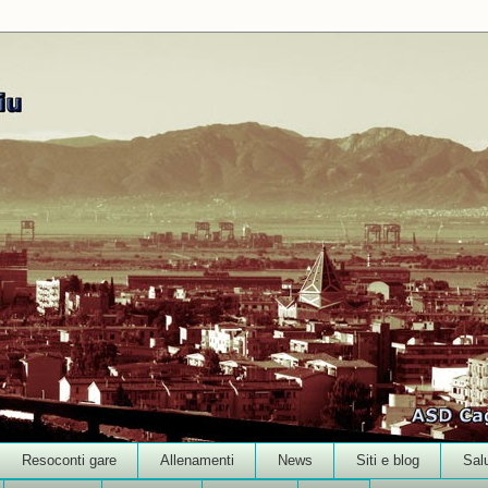
Resoconti gare
Allenamenti
News
Siti e blog
Sal