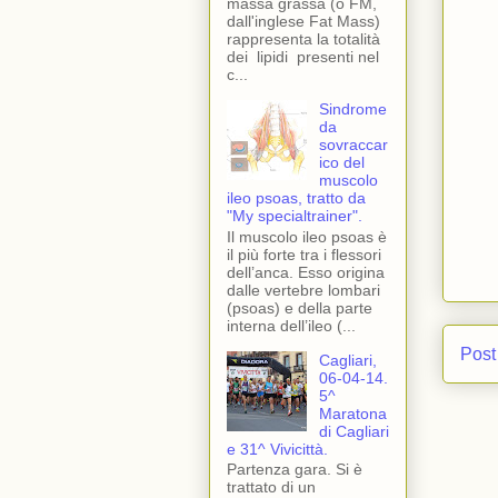
massa grassa (o FM,
dall'inglese Fat Mass)
rappresenta la totalità
dei lipidi presenti nel
c...
Sindrome
da
sovraccar
ico del
muscolo
ileo psoas, tratto da
"My specialtrainer".
Il muscolo ileo psoas è
il più forte tra i flessori
dell’anca. Esso origina
dalle vertebre lombari
(psoas) e della parte
interna dell’ileo (...
Post
Cagliari,
06-04-14.
5^
Maratona
di Cagliari
e 31^ Vivicittà.
Partenza gara. Si è
trattato di un