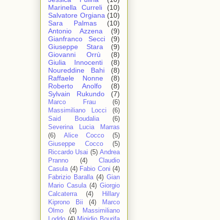
Marinella Curreli
(10)
Salvatore Orgiana
(10)
Sara Palmas
(10)
Antonio Azzena
(9)
Gianfranco Secci
(9)
Giuseppe Stara
(9)
Giovanni Orrù
(8)
Giulia Innocenti
(8)
Noureddine Bahi
(8)
Raffaele Nonne
(8)
Roberto Anolfo
(8)
Sylvain Rukundo
(7)
Marco Frau
(6)
Massimiliano Locci
(6)
Said Boudalia
(6)
Severina Lucia Marras
(6)
Alice Cocco
(5)
Giuseppe Cocco
(5)
Riccardo Usai
(5)
Andrea
Pranno
(4)
Claudio
Casula
(4)
Fabio Coni
(4)
Fabrizio Baralla
(4)
Gian
Mario Casula
(4)
Giorgio
Calcaterra
(4)
Hillary
Kiprono Bii
(4)
Marco
Olmo
(4)
Massimiliano
Loddo
(4)
Migidio Bourifa