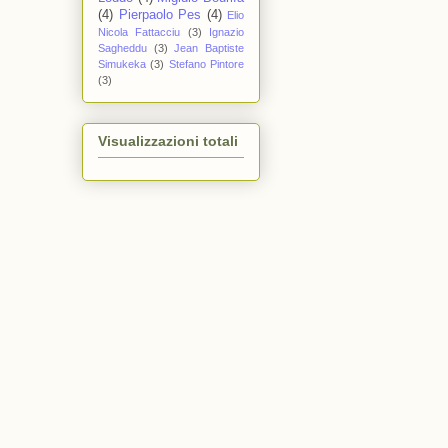
(4)
Pierpaolo Pes
(4)
Elio
Nicola Fattacciu
(3)
Ignazio
Sagheddu
(3)
Jean Baptiste
Simukeka
(3)
Stefano Pintore
(3)
Visualizzazioni totali