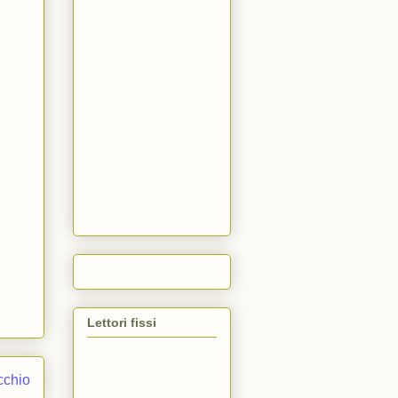
Lettori fissi
cchio