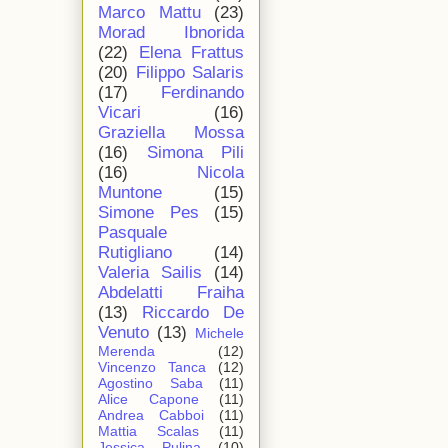
Marco Mattu
(23)
Morad Ibnorida
(22)
Elena Frattus
(20)
Filippo Salaris
(17)
Ferdinando
Vicari
(16)
Graziella Mossa
(16)
Simona Pili
(16)
Nicola
Muntone
(15)
Simone Pes
(15)
Pasquale
Rutigliano
(14)
Valeria Sailis
(14)
Abdelatti Fraiha
(13)
Riccardo De
Venuto
(13)
Michele
Merenda
(12)
Vincenzo Tanca
(12)
Agostino Saba
(11)
Alice Capone
(11)
Andrea Cabboi
(11)
Mattia Scalas
(11)
Jessica Pulina
(10)