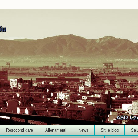
Resoconti gare
Allenamenti
News
Siti e blog
Sal