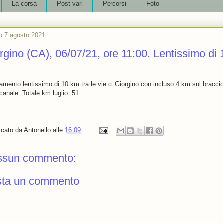
La corsa
Post vari
Percorsi
Foto
o 7 agosto 2021
rgino (CA), 06/07/21, ore 11:00. Lentissimo di 
.
amento lentissimo di 10 km tra le vie di Giorgino con incluso 4 km sul braccio
canale. Totale km luglio: 51
icato da
Antonello
alle
16:09
ssun commento:
sta un commento