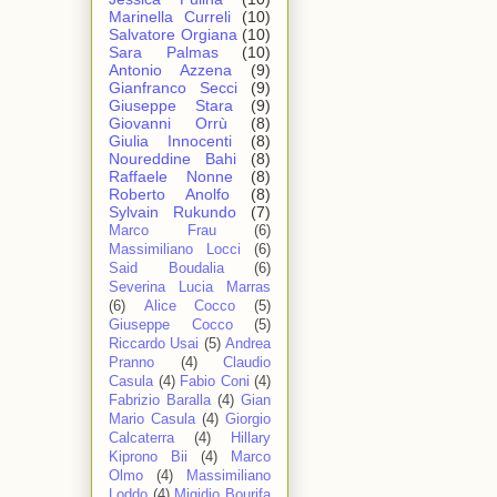
Marinella Curreli
(10)
Salvatore Orgiana
(10)
Sara Palmas
(10)
Antonio Azzena
(9)
Gianfranco Secci
(9)
Giuseppe Stara
(9)
Giovanni Orrù
(8)
Giulia Innocenti
(8)
Noureddine Bahi
(8)
Raffaele Nonne
(8)
Roberto Anolfo
(8)
Sylvain Rukundo
(7)
Marco Frau
(6)
Massimiliano Locci
(6)
Said Boudalia
(6)
Severina Lucia Marras
(6)
Alice Cocco
(5)
Giuseppe Cocco
(5)
Riccardo Usai
(5)
Andrea
Pranno
(4)
Claudio
Casula
(4)
Fabio Coni
(4)
Fabrizio Baralla
(4)
Gian
Mario Casula
(4)
Giorgio
Calcaterra
(4)
Hillary
Kiprono Bii
(4)
Marco
Olmo
(4)
Massimiliano
Loddo
(4)
Migidio Bourifa