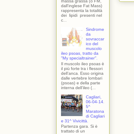
massa grassa (o FM,
dall'inglese Fat Mass)
rappresenta la totalità
dei lipidi presenti nel
c...
Sindrome
da
sovraccar
ico del
muscolo
ileo psoas, tratto da
"My specialtrainer".
Il muscolo ileo psoas è
il più forte tra i flessori
dell’anca. Esso origina
dalle vertebre lombari
(psoas) e della parte
interna dell’ileo (...
Cagliari,
06-04-14.
5^
Maratona
di Cagliari
e 31^ Vivicittà.
Partenza gara. Si è
trattato di un