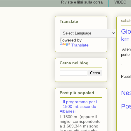
Riviste e libri sulla corsa
VIDEO
sabat
Translate
Gio
km
Powered by
Translate
Allen
porto 
Cerca nel blog
.
Pubbl
Ne
Post più popolari
Il programma per i
Po
1500 mt. secondo
Albanesi.
I 1500 m (oppure il
miglio, corrispondente
a 1.609,344 m) sono
la gara più corta che