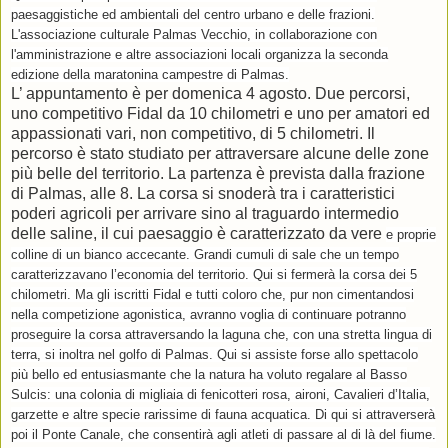
paesaggistiche ed ambientali del centro urbano e delle frazioni.
L'associazione culturale Palmas Vecchio, in collaborazione con
l'amministrazione e altre associazioni locali organizza la seconda
edizione della maratonina campestre di Palmas.
L’ appuntamento è per domenica 4 agosto. Due percorsi,
uno competitivo Fidal da 10 chilometri e uno per amatori ed
appassionati vari, non competitivo, di 5 chilometri. Il
percorso è stato studiato per attraversare alcune delle zone
più belle del territorio. La partenza è prevista dalla frazione
di Palmas, alle 8. La corsa si snoderà tra i caratteristici
poderi agricoli per arrivare sino al traguardo intermedio
delle saline, il cui paesaggio è caratterizzato da vere
e proprie
colline di un bianco accecante. Grandi cumuli di sale che un tempo
caratterizzavano l’economia del territorio. Qui si fermerà la corsa dei 5
chilometri. Ma gli iscritti Fidal e tutti coloro che, pur non cimentandosi
nella competizione agonistica, avranno voglia di continuare potranno
proseguire la corsa attraversando la laguna che, con una stretta lingua di
terra, si inoltra nel golfo di Palmas. Qui si assiste forse allo spettacolo
più bello ed entusiasmante che la natura ha voluto regalare al Basso
Sulcis: una colonia di migliaia di fenicotteri rosa, aironi, Cavalieri d’Italia,
garzette e altre specie rarissime di fauna acquatica. Di qui si attraverserà
poi il Ponte Canale, che consentirà agli atleti di passare al di là del fiume.