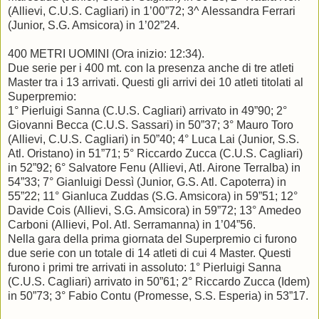
(Allievi, C.U.S. Cagliari) in 1’00”72; 3^ Alessandra Ferrari
(Junior, S.G. Amsicora) in 1’02”24.
400 METRI UOMINI (Ora inizio: 12:34).
Due serie per i 400 mt. con la presenza anche di tre atleti
Master tra i 13 arrivati. Questi gli arrivi dei 10 atleti titolati al
Superpremio:
1° Pierluigi Sanna (C.U.S. Cagliari) arrivato in 49”90; 2°
Giovanni Becca (C.U.S. Sassari) in 50”37; 3° Mauro Toro
(Allievi, C.U.S. Cagliari) in 50”40; 4° Luca Lai (Junior, S.S.
Atl. Oristano) in 51”71; 5° Riccardo Zucca (C.U.S. Cagliari)
in 52”92; 6° Salvatore Fenu (Allievi, Atl. Airone Terralba) in
54”33; 7° Gianluigi Dessì (Junior, G.S. Atl. Capoterra) in
55”22; 11° Gianluca Zuddas (S.G. Amsicora) in 59”51; 12°
Davide Cois (Allievi, S.G. Amsicora) in 59”72; 13° Amedeo
Carboni (Allievi, Pol. Atl. Serramanna) in 1’04”56.
Nella gara della prima giornata del Superpremio ci furono
due serie con un totale di 14 atleti di cui 4 Master. Questi
furono i primi tre arrivati in assoluto: 1° Pierluigi Sanna
(C.U.S. Cagliari) arrivato in 50”61; 2° Riccardo Zucca (Idem)
in 50”73; 3° Fabio Contu (Promesse, S.S. Esperia) in 53”17.