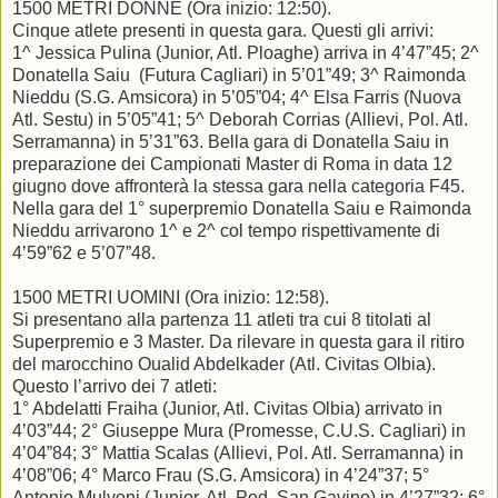
1500 METRI DONNE (Ora inizio: 12:50).
Cinque atlete presenti in questa gara. Questi gli arrivi:
1^ Jessica Pulina (Junior, Atl. Ploaghe) arriva in 4’47”45; 2^
Donatella Saiu (Futura Cagliari) in 5’01”49; 3^ Raimonda
Nieddu (S.G. Amsicora) in 5’05”04; 4^ Elsa Farris (Nuova
Atl. Sestu) in 5’05”41; 5^ Deborah Corrias (Allievi, Pol. Atl.
Serramanna) in 5’31”63. Bella gara di Donatella Saiu in
preparazione dei Campionati Master di Roma in data 12
giugno dove affronterà la stessa gara nella categoria F45.
Nella gara del 1° superpremio Donatella Saiu e Raimonda
Nieddu arrivarono 1^ e 2^ col tempo rispettivamente di
4’59”62 e 5’07”48.
1500 METRI UOMINI (Ora inizio: 12:58).
Si presentano alla partenza 11 atleti tra cui 8 titolati al
Superpremio e 3 Master. Da rilevare in questa gara il ritiro
del marocchino Oualid Abdelkader (Atl. Civitas Olbia).
Questo l’arrivo dei 7 atleti:
1° Abdelatti Fraiha (Junior, Atl. Civitas Olbia) arrivato in
4’03”44; 2° Giuseppe Mura (Promesse, C.U.S. Cagliari) in
4’04”84; 3° Mattia Scalas (Allievi, Pol. Atl. Serramanna) in
4’08”06; 4° Marco Frau (S.G. Amsicora) in 4’24”37; 5°
Antonio Mulvoni (Junior, Atl. Pod. San Gavino) in 4’27”32; 6°