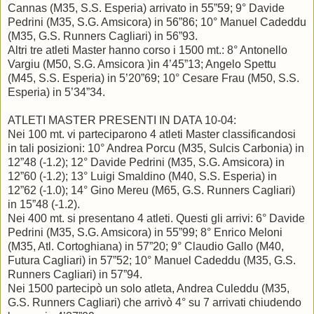
Cannas (M35, S.S. Esperia) arrivato in 55”59; 9° Davide
Pedrini (M35, S.G. Amsicora) in 56”86; 10° Manuel Cadeddu
(M35, G.S. Runners Cagliari) in 56”93.
Altri tre atleti Master hanno corso i 1500 mt.: 8° Antonello
Vargiu (M50, S.G. Amsicora )in 4’45”13; Angelo Spettu
(M45, S.S. Esperia) in 5’20”69; 10° Cesare Frau (M50, S.S.
Esperia) in 5’34”34.
ATLETI MASTER PRESENTI IN DATA 10-04:
Nei 100 mt. vi parteciparono 4 atleti Master classificandosi
in tali posizioni: 10° Andrea Porcu (M35, Sulcis Carbonia) in
12”48 (-1.2); 12° Davide Pedrini (M35, S.G. Amsicora) in
12”60 (-1.2); 13° Luigi Smaldino (M40, S.S. Esperia) in
12”62 (-1.0); 14° Gino Mereu (M65, G.S. Runners Cagliari)
in 15”48 (-1.2).
Nei 400 mt. si presentano 4 atleti. Questi gli arrivi: 6° Davide
Pedrini (M35, S.G. Amsicora) in 55”99; 8° Enrico Meloni
(M35, Atl. Cortoghiana) in 57”20; 9° Claudio Gallo (M40,
Futura Cagliari) in 57”52; 10° Manuel Cadeddu (M35, G.S.
Runners Cagliari) in 57”94.
Nei 1500 partecipò un solo atleta, Andrea Culeddu (M35,
G.S. Runners Cagliari) che arrivò 4° su 7 arrivati chiudendo