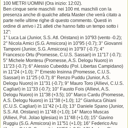
100 METRI UOMINI (Ora inizio: 12:02).
Ben cinque serie maschili nei 100 mt. maschili con la
presenza anche di qualche atleta Master che verrà citato a
parte nelle ultime righe di questo commento. Questi in
ordine di arrivo i 21 atleti che hanno fatto un tempo sotto i
12”:
1° Luca Lai (Junior, S.S. Atl.
Oristano) in 10”93 (vento -0.2);
2° Nicola Amici (S.G. Amsicora) in 10”95 (-0.7); 3° Giovanni
Tamponi (Junior, S.G. Amsicora) in 10”97 (-0.7); 4°
Francesco Ortu (Promesse, C.U.S. Sassari) in 11”17 (-0.7);
5° Michele Montesu (Promesse, A.S. Delogu Nuoro) in
11”23 (-0.7); 6° Alessio Cubeddu (Pol. Libertas Campidano)
in 11”24 (+1.0); 7° Ernesto Insinna (Promesse, C.U.S.
Sassari) in 11”25 (-0.7); 8° Renzo Puddu (Junior, A.S.
Delogu Nuoro) in 11”31 (-0.7); 9° Mauro Toro (Allievi, C.U.S.
Cagliari) in 11”33 (-0.7); 10° Fausto Fois (Allievi, A.S.
Delogu Nuoro) in 11”38 (+3.5); 10° Marco Cardu (Promesse,
A.S. Delogu Nuoro) in 11”38 (+1.0); 12° Gianluca Ghiani
(C.U.S. Cagliari) in 11”42 (+1.0); 13° Daniele Spano (Junior,
S.S. Atl. Oristano) in 11”48 (+1.0); 14° Marco Muscas
(Allievi, Pol. Jolao Iglesias) in 11”48 (+1.0); 15° Gavino
Ruggiu (S.G. Amsicora) in 11”51 (+1.0); 16° Federico Aru