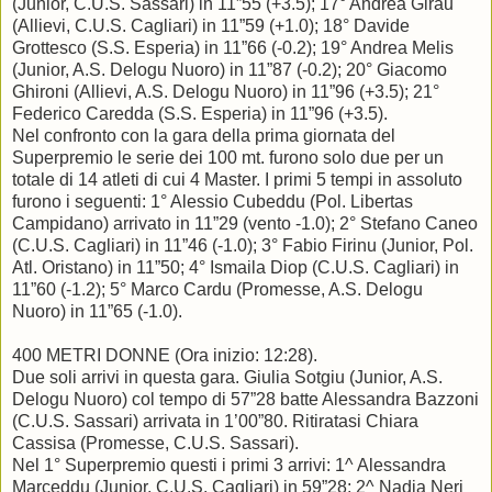
(Junior, C.U.S. Sassari) in 11”55 (+3.5); 17° Andrea Girau
(Allievi, C.U.S. Cagliari) in 11”59 (+1.0); 18° Davide
Grottesco (S.S. Esperia) in 11”66 (-0.2); 19° Andrea Melis
(Junior, A.S. Delogu Nuoro) in 11”87 (-0.2); 20° Giacomo
Ghironi (Allievi, A.S. Delogu Nuoro) in 11”96 (+3.5); 21°
Federico Caredda (S.S. Esperia) in 11”96 (+3.5).
Nel confronto con la gara della prima giornata del
Superpremio le serie dei 100 mt. furono solo due per un
totale di 14 atleti di cui 4 Master. I primi 5 tempi in assoluto
furono i seguenti: 1° Alessio Cubeddu (Pol. Libertas
Campidano) arrivato in 11”29 (vento -1.0); 2° Stefano Caneo
(C.U.S. Cagliari) in 11”46 (-1.0); 3° Fabio Firinu (Junior, Pol.
Atl. Oristano) in 11”50; 4° Ismaila Diop (C.U.S. Cagliari) in
11”60 (-1.2); 5° Marco Cardu (Promesse, A.S. Delogu
Nuoro) in 11”65 (-1.0).
400 METRI DONNE (Ora inizio: 12:28).
Due soli arrivi in questa gara. Giulia Sotgiu (Junior, A.S.
Delogu Nuoro) col tempo di 57”28 batte Alessandra Bazzoni
(C.U.S. Sassari) arrivata in 1’00”80. Ritiratasi Chiara
Cassisa (Promesse, C.U.S. Sassari).
Nel 1° Superpremio questi i primi 3 arrivi: 1^ Alessandra
Marceddu (Junior, C.U.S. Cagliari) in 59”28; 2^ Nadia Neri