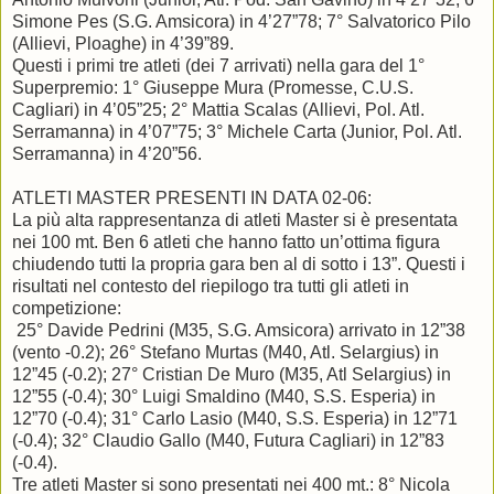
Simone Pes (S.G. Amsicora) in 4’27”78; 7° Salvatorico Pilo
(Allievi, Ploaghe) in 4’39”89.
Questi i primi tre atleti (dei 7 arrivati) nella gara del 1°
Superpremio: 1° Giuseppe Mura (Promesse, C.U.S.
Cagliari) in 4’05”25; 2° Mattia Scalas (Allievi, Pol. Atl.
Serramanna) in 4’07”75; 3° Michele Carta (Junior, Pol. Atl.
Serramanna) in 4’20”56.
ATLETI MASTER PRESENTI IN DATA 02-06:
La più alta rappresentanza di atleti Master si è presentata
nei 100 mt. Ben 6 atleti che hanno fatto un’ottima figura
chiudendo tutti la propria gara ben al di sotto i 13”. Questi i
risultati nel contesto del riepilogo tra tutti gli atleti in
competizione:
25° Davide Pedrini (M35, S.G. Amsicora) arrivato in 12”38
(vento -0.2); 26° Stefano Murtas (M40, Atl. Selargius) in
12”45 (-0.2); 27° Cristian De Muro (M35, Atl Selargius) in
12”55 (-0.4); 30° Luigi Smaldino (M40, S.S. Esperia) in
12”70 (-0.4); 31° Carlo Lasio (M40, S.S. Esperia) in 12”71
(-0.4); 32° Claudio Gallo (M40, Futura Cagliari) in 12”83
(-0.4).
Tre atleti Master si sono presentati nei 400 mt.: 8° Nicola