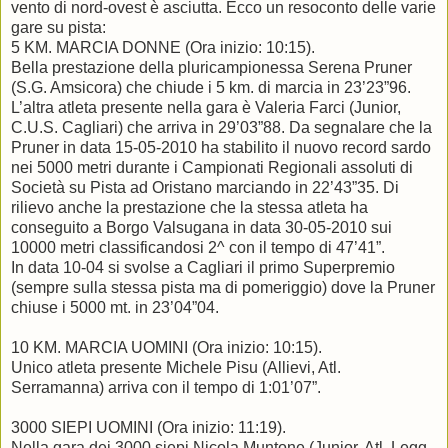
vento di nord-ovest è asciutta. Ecco un resoconto delle varie
gare su pista:
5 KM. MARCIA DONNE (Ora inizio: 10:15).
Bella prestazione della pluricampionessa Serena Pruner
(S.G. Amsicora) che chiude i 5 km. di marcia in 23’23”96.
L’altra atleta presente nella gara è Valeria Farci (Junior,
C.U.S. Cagliari) che arriva in 29’03”88. Da segnalare che la
Pruner in data 15-05-2010 ha stabilito il nuovo record sardo
nei 5000 metri durante i Campionati Regionali assoluti di
Società su Pista ad Oristano marciando in 22’43”35. Di
rilievo anche la prestazione che la stessa atleta ha
conseguito a Borgo Valsugana in data 30-05-2010 sui
10000 metri classificandosi 2^ con il tempo di 47’41”.
In data 10-04 si svolse a Cagliari il primo Superpremio
(sempre sulla stessa pista ma di pomeriggio) dove la Pruner
chiuse i 5000 mt. in 23’04”04.
10 KM. MARCIA UOMINI (Ora inizio: 10:15).
Unico atleta presente Michele Pisu (Allievi, Atl.
Serramanna) arriva con il tempo di 1:01’07”.
3000 SIEPI UOMINI (Ora inizio: 11:19).
Nella gara dei 3000 siepi Nicola Muntone (Junior, Atl. Legg.