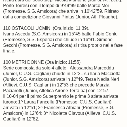
Porto Torres) con il tempo di 9’49”99 batte Marco Moi
(Promesse, S.G. Amsicora) che arriva in 10’42”59. Ritirato
dalla competizione Giovanni Pintus (Junior, Atl. Ploaghe).
110 OSTACOLI UOMINI (Ora inizio: 11:39).
Ivano Ascedu (S.G. Amsicora) in 15”45 batte Fabio Contu
(Promesse, S.S. Esperia) che chiude in 16”91. Simone
Secchi (Promesse, S.G. Amsicora) si ritira proprio nella fase
finale.
100 METRI DONNE (Ora inizio: 11:55).
Serie composta da solo 4 atlete. Alessandra Marceddu
(Junior, C.U.S. Cagliari) chiude in 12”21 su Ilaria Macciotta
(Junior, S.G. Amsicora) arrivata in 12”49. Terza Nadia Neri
(Allievi, C.U.S. Cagliari) in 12”53 che precede Marzia
Paciarotti (Junior, Atletica Airone Terralba) con 12”57.
Il 10-04 per il primo Superpremio le prime 3 atlete arrivate
furono: 1^ Laura Fancellu (Promesse, C.U.S. Cagliari)
arrivata in 12”51; 2^ Francesca Albiani (Promesse, S.G.
Amsicora) in 12”64; 3^ Nicoletta Clavout (Allieva, C.U.S.
Cagliari) in 12”82.