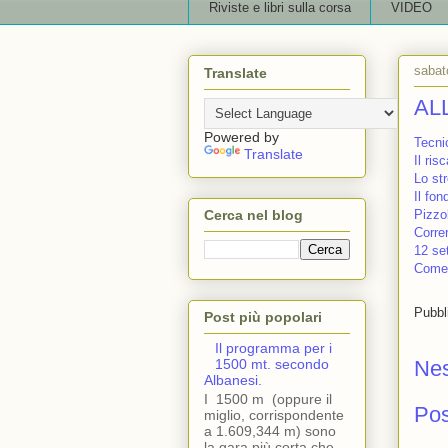
Riviste e libri sulla corsa
VIDEO
sabat
Translate
AL
Powered by
Tecnic
Translate
Il ris
Lo str
Il fon
Cerca nel blog
Pizzol
Corre
12 se
Come 
Pubbl
Post più popolari
Il programma per i
Ne
1500 mt. secondo
Albanesi.
I 1500 m (oppure il
Po
miglio, corrispondente
a 1.609,344 m) sono
la gara più corta che