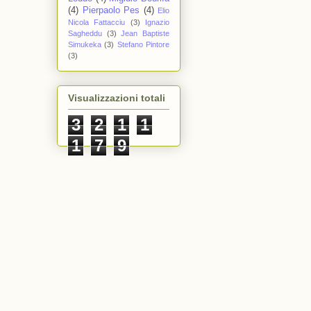
(4)
Pierpaolo Pes
(4)
Elio
Nicola Fattacciu
(3)
Ignazio
Sagheddu
(3)
Jean Baptiste
Simukeka
(3)
Stefano Pintore
(3)
Visualizzazioni totali
3
2
1
1
1
7
9