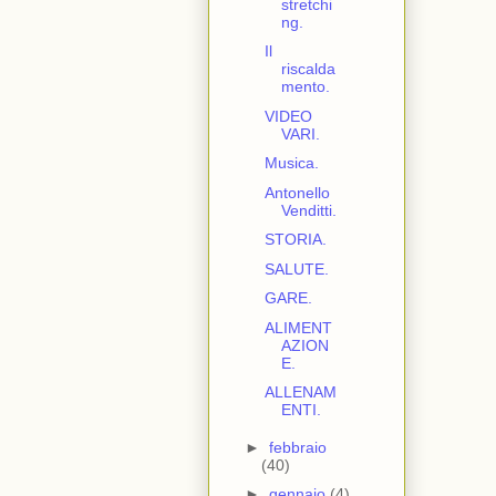
stretchi
ng.
Il
riscalda
mento.
VIDEO
VARI.
Musica.
Antonello
Venditti.
STORIA.
SALUTE.
GARE.
ALIMENT
AZION
E.
ALLENAM
ENTI.
►
febbraio
(40)
►
gennaio
(4)