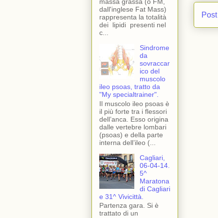
massa grassa (o FM,
dall'inglese Fat Mass)
Post
rappresenta la totalità
dei lipidi presenti nel
c...
Sindrome
da
sovraccar
ico del
muscolo
ileo psoas, tratto da
"My specialtrainer".
Il muscolo ileo psoas è
il più forte tra i flessori
dell’anca. Esso origina
dalle vertebre lombari
(psoas) e della parte
interna dell’ileo (...
Cagliari,
06-04-14.
5^
Maratona
di Cagliari
e 31^ Vivicittà.
Partenza gara. Si è
trattato di un