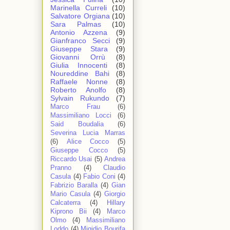
Marinella Curreli
(10)
Salvatore Orgiana
(10)
Sara Palmas
(10)
Antonio Azzena
(9)
Gianfranco Secci
(9)
Giuseppe Stara
(9)
Giovanni Orrù
(8)
Giulia Innocenti
(8)
Noureddine Bahi
(8)
Raffaele Nonne
(8)
Roberto Anolfo
(8)
Sylvain Rukundo
(7)
Marco Frau
(6)
Massimiliano Locci
(6)
Said Boudalia
(6)
Severina Lucia Marras
(6)
Alice Cocco
(5)
Giuseppe Cocco
(5)
Riccardo Usai
(5)
Andrea
Pranno
(4)
Claudio
Casula
(4)
Fabio Coni
(4)
Fabrizio Baralla
(4)
Gian
Mario Casula
(4)
Giorgio
Calcaterra
(4)
Hillary
Kiprono Bii
(4)
Marco
Olmo
(4)
Massimiliano
Loddo
(4)
Migidio Bourifa