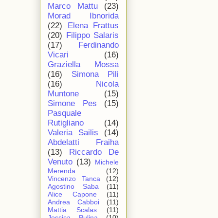
Marco Mattu
(23)
Morad Ibnorida
(22)
Elena Frattus
(20)
Filippo Salaris
(17)
Ferdinando
Vicari
(16)
Graziella Mossa
(16)
Simona Pili
(16)
Nicola
Muntone
(15)
Simone Pes
(15)
Pasquale
Rutigliano
(14)
Valeria Sailis
(14)
Abdelatti Fraiha
(13)
Riccardo De
Venuto
(13)
Michele
Merenda
(12)
Vincenzo Tanca
(12)
Agostino Saba
(11)
Alice Capone
(11)
Andrea Cabboi
(11)
Mattia Scalas
(11)
Jessica Pulina
(10)