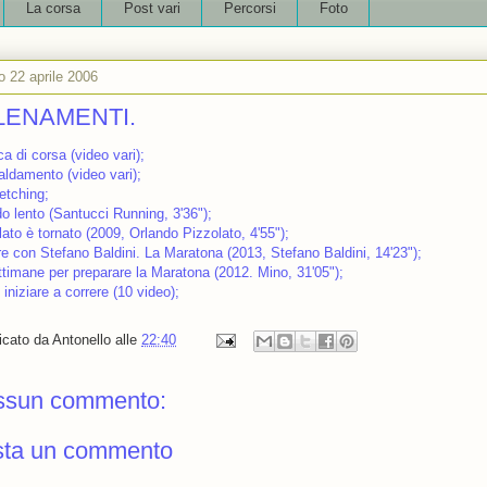
La corsa
Post vari
Percorsi
Foto
o 22 aprile 2006
LENAMENTI.
a di corsa (video vari);
caldamento (video vari);
etching;
do lento (Santucci Running, 3'36");
ato è tornato (2009, Orlando Pizzolato, 4'55");
re con Stefano Baldini. La Maratona (2013, Stefano Baldini, 14'23");
ttimane per preparare la Maratona (2012. Mino, 31'05");
iniziare a correre (10 video);
icato da
Antonello
alle
22:40
ssun commento:
sta un commento