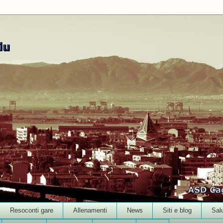
Resoconti gare
Allenamenti
News
Siti e blog
Sal