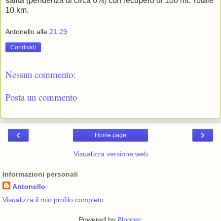
salita (pendenza di circa 6%) con recupero di 100 mt. Totale
10 km.
Antonello
alle
21:29
Condividi
Nessun commento:
Posta un commento
‹
›
Home page
Visualizza versione web
Informazioni personali
Antonello
Visualizza il mio profilo completo
Powered by
Blogger
.