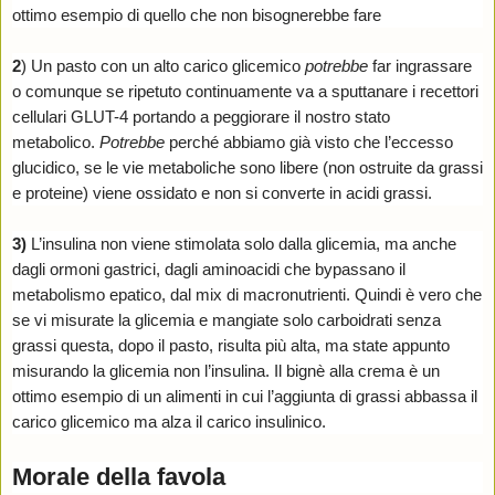
ottimo esempio di quello che non bisognerebbe fare
2
) Un pasto con un alto carico glicemico
potrebbe
far ingrassare
o comunque se ripetuto continuamente va a sputtanare i recettori
cellulari GLUT-4 portando a peggiorare il nostro stato
metabolico.
Potrebbe
perché abbiamo già visto che l’eccesso
glucidico, se le vie metaboliche sono libere (non ostruite da grassi
e proteine) viene ossidato e non si converte in acidi grassi.
3)
L’insulina non viene stimolata solo dalla glicemia, ma anche
dagli ormoni gastrici, dagli aminoacidi che bypassano il
metabolismo epatico, dal mix di macronutrienti. Quindi è vero che
se vi misurate la glicemia e mangiate solo carboidrati senza
grassi questa, dopo il pasto, risulta più alta, ma state appunto
misurando la glicemia non l’insulina. Il bignè alla crema è un
ottimo esempio di un alimenti in cui l’aggiunta di grassi abbassa il
carico glicemico ma alza il carico insulinico.
Morale della favola