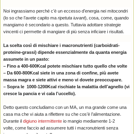
Noi ingrassiamo perché c’è un eccesso d’energia nei mitocondri
(lo so che l’avete capito ma
ripetuta iuvant
), cosa, come, quando
mangiamo è secondario a questo. Tuttavia adottare strategie
vincenti ci permette di mangiare di più senza inficiare i risultati.
La scelta così di mischiare i macronutrienti (carboidrati-
proteine-grassi) dipende essenzialmente da quanta energia
assumete in un pasto:
– Fino a 400-600Kcal potete mischiare tutto quello che volte
– Da 600-800Kcal siete in una zona di confine, più avete
massa magra e siete attivi e meno vi dovete preoccupare.
– Sopra le 1000-1200Kcal rischiate la malattia dell’agnello (vi
cresce la pancia e vi cala l’uccello).
Detto questo concludiamo con un MA, un ma grande come una
casa ma che vi aiuta a riflettere su che cos’è l’alimentazione.
Durante il
digiuno intermittente
io mangio mediamente 1-2
volte, come faccio ad assumere tutti i macronutrienti senza