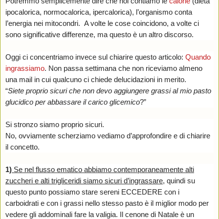
Potremmo semplicemente dire che noi contiamo le
calorie
(dieta
ipocalorica, normocalorica, ipercalorica), l’organismo conta
l’energia nei mitocondri. A volte le cose coincidono, a volte ci
sono significative differenze, ma questo è un altro discorso.
Oggi ci concentriamo invece sul chiarire questo articolo:
Quando
ingrassiamo
. Non passa settimana che non riceviamo almeno
una mail in cui qualcuno ci chiede delucidazioni in merito.
“
Siete proprio sicuri che non devo aggiungere grassi al mio pasto
glucidico per abbassare il carico glicemico
?”
Si stronzo siamo proprio sicuri.
No, ovviamente scherziamo vediamo d’approfondire e di chiarire
il concetto.
1)
Se nel flusso ematico abbiamo contemporaneamente alti
zuccheri e alti trigliceridi siamo sicuri d’ingrassare
, quindi su
questo punto possiamo stare sereni ECCEDERE con i
carboidrati e con i grassi nello stesso pasto è il miglior modo per
vedere gli addominali fare la valigia. Il cenone di Natale è un