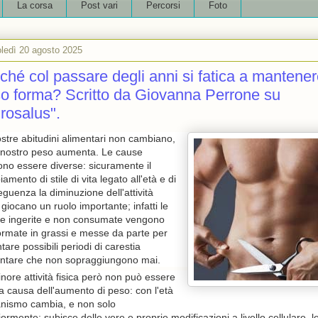
La corsa
Post vari
Percorsi
Foto
ledì 20 agosto 2025
ché col passare degli anni si fatica a mantenere
o forma? Scritto da Giovanna Perrone su
rosalus".
stre abitudini alimentari non cambiano,
 nostro peso aumenta. Le cause
no essere diverse: sicuramente il
amento di stile di vita legato all'età e di
guenza la diminuzione dell'attività
a giocano un ruolo importante; infatti le
ie ingerite e non consumate vengono
ormate in grassi e messe da parte per
ntare possibili periodi di carestia
entare che non sopraggiungono mai.
nore attività fisica però non può essere
ca causa dell'aumento di peso: con l'età
anismo cambia, e non solo
iormente; subisce delle vere e proprie modificazioni a livello cellulare, l