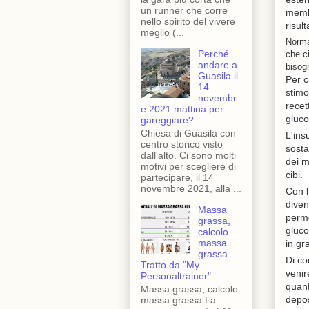
un runner che corre
membr
nello spirito del vivere
risult
meglio (...
Norma
Perché
che ci
andare a
bisog
Guasila il
Per c
14
stimo
novembr
recet
e 2021 mattina per
gluco
gareggiare?
Chiesa di Guasila con
L'ins
centro storico visto
sosta
dall'alto. Ci sono molti
dei m
motivi per scegliere di
cibi.
partecipare, il 14
novembre 2021, alla ...
Con l
diven
Massa
perme
grassa,
gluco
calcolo
massa
in gr
grassa.
Di co
Tratto da "My
venir
Personaltrainer"
quant
Massa grassa, calcolo
depos
massa grassa La