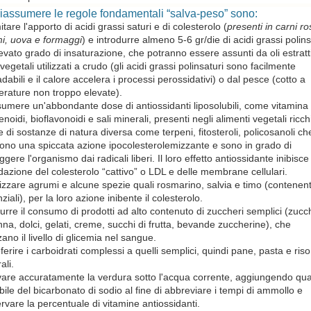
riassumere le regole fondamentali “salva-peso” sono:
itare l'apporto di acidi grassi saturi e di colesterolo (
presenti in carni ro
i, uova e formaggi
) e introdurre almeno 5-6 gr/die di acidi grassi polins
evato grado di insaturazione, che potranno essere assunti da oli estratt
vegetali utilizzati a crudo (gli acidi grassi polinsaturi sono facilmente
dabili e il calore accelera i processi perossidativi) o dal pesce (cotto a
rature non troppo elevate).
umere un'abbondante dose di antiossidanti liposolubili, come vitamina
enoidi, bioflavonoidi e sali minerali, presenti negli alimenti vegetali ricch
 di sostanze di natura diversa come terpeni, fitosteroli, policosanoli ch
ono una spiccata azione ipocolesterolemizzante e sono in grado di
ggere l'organismo dai radicali liberi. Il loro effetto antiossidante inibisce
idazione del colesterolo “cattivo” o LDL e delle membrane cellulari.
lizzare agrumi e alcune spezie quali rosmarino, salvia e timo (contenenti
ziali), per la loro azione inibente il colesterolo.
urre il consumo di prodotti ad alto contenuto di zuccheri semplici (zucc
nna, dolci, gelati, creme, succhi di frutta, bevande zuccherine), che
zano il livello di glicemia nel sangue.
ferire i carboidrati complessi a quelli semplici, quindi pane, pasta e riso
ali.
are accuratamente la verdura sotto l'acqua corrente, aggiungendo qu
bile del bicarbonato di sodio al fine di abbreviare i tempi di ammollo e
rvare la percentuale di vitamine antiossidanti.