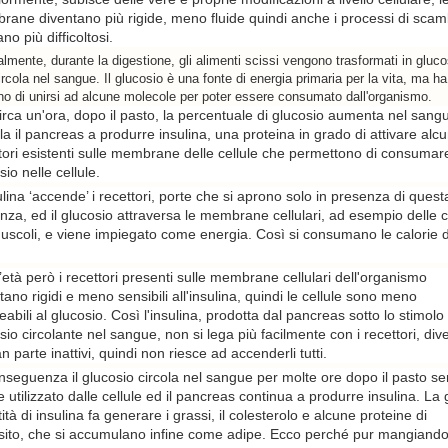
ane diventano più rigide, meno fluide quindi anche i processi di scam
ano più difficoltosi.
lmente, durante la digestione, gli alimenti scissi vengono trasformati in gluco
rcola nel sangue. Il glucosio è una fonte di energia primaria per la vita, ma ha
no di unirsi ad alcune molecole per poter essere consumato dall'organismo.
irca un'ora, dopo il pasto, la percentuale di glucosio aumenta nel sang
la il pancreas a produrre insulina, una proteina in grado di attivare alcu
tori esistenti sulle membrane delle cellule che permettono di consumare
sio nelle cellule.
ulina ‘accende’ i recettori, porte che si aprono solo in presenza di quest
nza, ed il glucosio attraversa le membrane cellulari, ad esempio delle c
uscoli, e viene impiegato come energia. Così si consumano le calorie 
’età però i recettori presenti sulle membrane cellulari dell'organismo
tano rigidi e meno sensibili all'insulina, quindi le cellule sono meno
abili al glucosio. Così l'insulina, prodotta dal pancreas sotto lo stimolo
sio circolante nel sangue, non si lega più facilmente con i recettori, div
an parte inattivi, quindi non riesce ad accenderli tutti.
nseguenza il glucosio circola nel sangue per molte ore dopo il pasto s
e utilizzato dalle cellule ed il pancreas continua a produrre insulina. La
ità di insulina fa generare i grassi, il colesterolo e alcune proteine di
ito, che si accumulano infine come adipe. Ecco perché pur mangiando