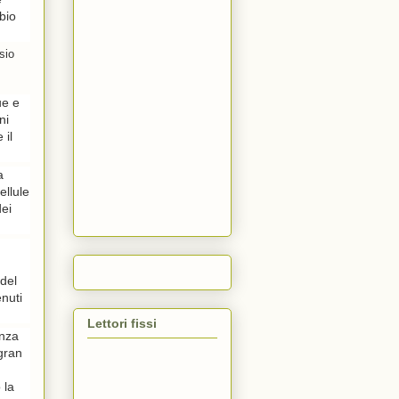
bio
sio
ue e
ni
 il
a
ellule
dei
 del
enuti
Lettori fissi
enza
 gran
 la