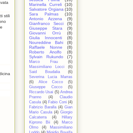
avata
Marinella Curreli
(10)
Salvatore Orgiana
(10)
Sara Palmas
(10)
 stili
Antonio Azzena
(9)
dono
Gianfranco Secci
(9)
 e
Giuseppe Stara
(9)
Giovanni Orrù
(8)
Giulia Innocenti
(8)
Noureddine Bahi
(8)
Raffaele Nonne
(8)
Roberto Anolfo
(8)
Sylvain Rukundo
(7)
Marco Frau
(6)
Massimiliano Locci
(6)
Said Boudalia
(6)
dicina
Severina Lucia Marras
(6)
Alice Cocco
(5)
Giuseppe Cocco
(5)
Riccardo Usai
(5)
Andrea
Pranno
(4)
Claudio
Casula
(4)
Fabio Coni
(4)
Fabrizio Baralla
(4)
Gian
Mario Casula
(4)
Giorgio
Calcaterra
(4)
Hillary
Kiprono Bii
(4)
Marco
Olmo
(4)
Massimiliano
Loddo
(4)
Migidio Bourifa