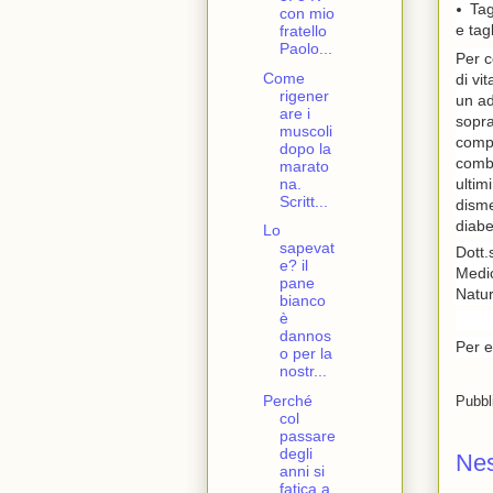
Tag
con mio
e tag
fratello
Paolo...
Per c
Come
di vi
rigener
un ad
are i
sopra
muscoli
compl
dopo la
comba
marato
na.
ultim
Scritt...
disme
diabe
Lo
sapevat
Dott
e? il
Medic
pane
Natur
bianco
è
dannos
Per e
o per la
nostr...
Perché
Pubbl
col
passare
degli
Ne
anni si
fatica a