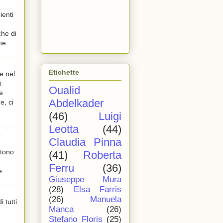
ienti
che di
he
Etichette
re nel
i
Oualid
e
Abdelkader
e, ci
(46)
Luigi
Leotta
(44)
a
Claudia Pinna
ntono
(41)
Roberta
Ferru
(36)
e
Giuseppe Mura
(28)
Elsa Farris
(26)
Manuela
 tutti
Manca
(26)
Stefano Floris
(25)