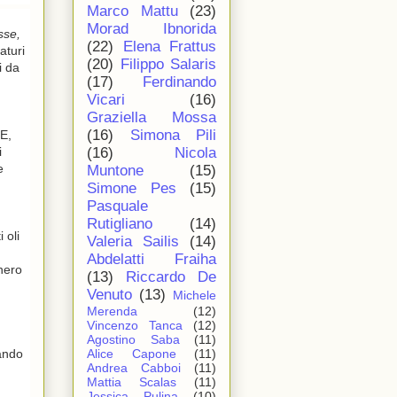
Marco Mattu
(23)
Morad Ibnorida
sse,
(22)
Elena Frattus
aturi
(20)
Filippo Salaris
i da
(17)
Ferdinando
Vicari
(16)
Graziella Mossa
(16)
Simona Pili
 E,
i
(16)
Nicola
e
Muntone
(15)
Simone Pes
(15)
Pasquale
Rutigliano
(14)
 oli
Valeria Sailis
(14)
Abdelatti Fraiha
hero
(13)
Riccardo De
Venuto
(13)
Michele
Merenda
(12)
Vincenzo Tanca
(12)
Agostino Saba
(11)
ando
Alice Capone
(11)
Andrea Cabboi
(11)
Mattia Scalas
(11)
Jessica Pulina
(10)