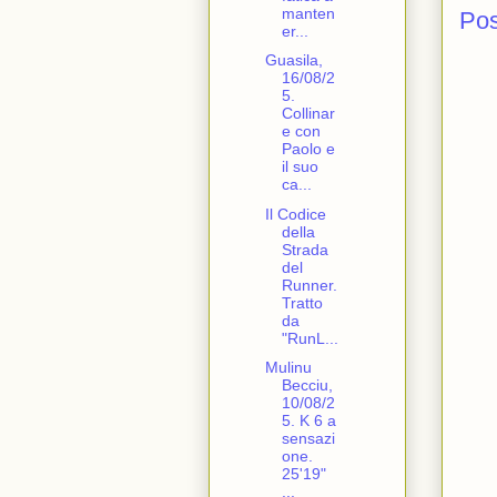
manten
Po
er...
Guasila,
16/08/2
5.
Collinar
e con
Paolo e
il suo
ca...
Il Codice
della
Strada
del
Runner.
Tratto
da
"RunL...
Mulinu
Becciu,
10/08/2
5. K 6 a
sensazi
one.
25'19"
...