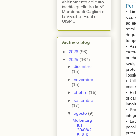
abbinamento del tutto
Per 
inedito quello tra la 5^
Lim
Maratona di Cagliari e
la Vivicittà. Fidal e
salum
UISP ...
ad el
semi 
degra
tempe
Archivio blog
Ass
►
2026
(96)
carot
anche
▼
2025
(167)
svolg
►
dicembre
prote
(15)
l'oss
►
novembre
Uti
(15)
essen
Rid
►
ottobre
(16)
di ca
►
settembre
innal
(17)
Pre
▼
agosto
(9)
integr
Molentarg
Lav
ius,
possi
30/08/2
prese
5. 8 K