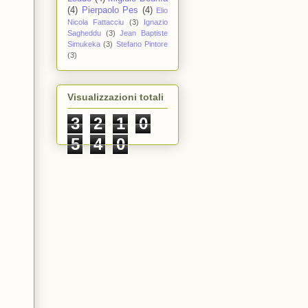
(4)
Pierpaolo Pes
(4)
Elio
Nicola Fattacciu
(3)
Ignazio
Sagheddu
(3)
Jean Baptiste
Simukeka
(3)
Stefano Pintore
(3)
Visualizzazioni totali
3
2
1
0
5
4
0