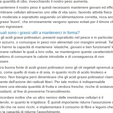
a quantità di cibo, invecchiando il nostro peso aumenta.
antenere il nostro peso è quindi necessario mantenere giovani ed effic
mbrane cellulari attraverso uno stile di vita sano, facendo attività fisica
 moderata e soprattutto seguendo un'alimentazione corretta, ricca an
grassi ‘buoni’, che erroneamente vengono spesso evitati per il timore c
ano ingrassare.
uali sono i grassi utili a mantenerci in forma?
gli acidi grassi polinsaturi, presenti soprattutto nel pesce e in particola
 azzurro, o comunque in pesci non alimentati con mangimi animali. Tal
i hanno la capacità di mantenere ‘elastiche, giovani e ben funzionanti’ l
ane cellulari le quali a loro volta, se mantengono queste caratteristich
ttono di consumare le calorie introdotte e di conseguenza di non
ssare.
tra buona fonte di acidi grassi polinsaturi sono gli oli vegetali spremuti 
o, come quello di mais e di soia, in quanto ricchi di acido linoleico e
enico. Non bisogna però dimenticare che gli acidi grassi polinsaturi rise
mente dell'azione dei radicali liberi. Per tale motivo è indispensabile
ere una elevata quantità di frutta e verdura fresche, ricche di sostanz
ssidanti, al fine di prevenirne l'irrancidimento.
ricordare inoltre che un altro nemico delle membrane cellulari è il
terolo, in quanto le irrigidisce. È quindi importante ridurre l'assunzione di
cibi che ne sono ricchi, e implementare il consumo di fibre e legumi che
 la capacità di ridurne l'assorbimento.