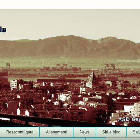
Resoconti gare
Allenamenti
News
Siti e blog
Sal