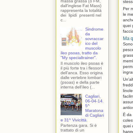
massa grassa (o FM,
stess
dall'inglese Fat Mass)
Per m
rappresenta la totalità
le me
dei lipidi presenti nel
c...
anche
quei 
Sindrome
facci
da
Ma q
sovraccar
ico del
Sono 
muscolo
pesce
ileo psoas, tratto da
grass
"My specialtrainer".
membr
Il muscolo ileo psoas è
perme
il più forte tra i flessori
ingra
dell’anca. Esso origina
dalle vertebre lombari
Un'al
(psoas) e della parte
fredd
interna dell’ileo (...
linol
Cagliari,
facil
06-04-14.
assum
5^
antio
Maratona
È da 
di Cagliari
e 31^ Vivicittà.
coles
Partenza gara. Si è
quei 
trattato di un
hanno