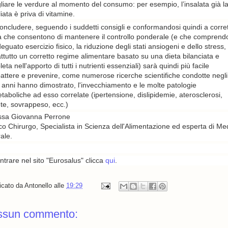
liare le verdure al momento del consumo: per esempio, l’insalata già l
liata è priva di vitamine.
oncludere, seguendo i suddetti consigli e conformandosi quindi a corretti
ta che consentono di mantenere il controllo ponderale (e che compren
eguato esercizio fisico, la riduzione degli stati ansiogeni e dello stress,
ttutto un corretto regime alimentare basato su una dieta bilanciata e
eta nell'apporto di tutti i nutrienti essenziali) sarà quindi più facile
ttere e prevenire, come numerose ricerche scientifiche condotte negli
i anni hanno dimostrato, l'invecchiamento e le molte patologie
taboliche ad esso correlate (ipertensione, dislipidemie, aterosclerosi,
te, sovrappeso, ecc.)
.ssa Giovanna Perrone
o Chirurgo, Specialista in Scienza dell'Alimentazione ed esperta di Me
ale.
ntrare nel sito "Eurosalus" clicca
qui
.
icato da
Antonello
alle
19:29
ssun commento: