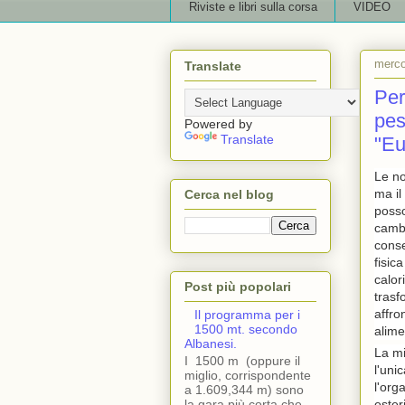
Riviste e libri sulla corsa
VIDEO
merco
Translate
Per
pes
Powered by
Translate
"Eu
Le no
ma il
Cerca nel blog
posso
cambi
conse
fisic
calor
Post più popolari
trasf
affro
Il programma per i
1500 mt. secondo
alim
Albanesi.
La mi
I 1500 m (oppure il
l'uni
miglio, corrispondente
l'org
a 1.609,344 m) sono
la gara più corta che
ester