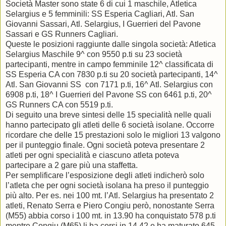
Società Master sono state 6 di cui 1 maschile, Atletica
Selargius e 5 femminili: SS Esperia Cagliari, Atl. San
Giovanni Sassari, Atl. Selargius, I Guerrieri del Pavone
Sassari e GS Runners Cagliari.
Queste le posizioni raggiunte dalle singola società: Atletica
Selargius Maschile 9^ con 9550 p.ti su 23 società
partecipanti, mentre in campo femminile 12^ classificata di
SS Esperia CA con 7830 p.ti su 20 società partecipanti, 14^
Atl. San Giovanni SS con 7171 p.ti, 16^ Atl. Selargius con
6908 p.ti, 18^ I Guerrieri del Pavone SS con 6461 p.ti, 20^
GS Runners CA con 5519 p.ti.
Di seguito una breve sintesi delle 15 specialità nelle quali
hanno partecipato gli atleti delle 6 società isolane. Occorre
ricordare che delle 15 prestazioni solo le migliori 13 valgono
per il punteggio finale. Ogni società poteva presentare 2
atleti per ogni specialità e ciascuno atleta poteva
partecipare a 2 gare più una staffetta.
Per semplificare l’esposizione degli atleti indicherò solo
l’atleta che per ogni società isolana ha preso il punteggio
più alto. Per es. nei 100 mt. l’Atl. Selargius ha presentato 2
atleti, Renato Serra e Piero Congiu però, nonostante Serra
(M55) abbia corso i 100 mt. in 13.90 ha conquistato 578 p.ti
mentre Congiu (M65) li ha corsi in 14.42 e ha maturato 645