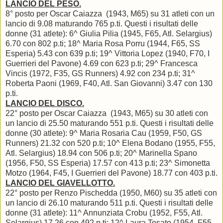
LANCIO DEL PESO.
8° posto per Oscar Caiazza (1943, M65) su 31 atleti con un
lancio di 9.08 maturando 765 p.ti. Questi i risultati delle
donne (31 atlete): 6^ Giulia Pilia (1945, F65, Atl. Selargius)
6.70 con 802 p.ti; 18^ Maria Rosa Porru (1944, F65, SS
Esperia) 5.43 con 639 p.ti; 19^ Vittoria Lopez (1940, F70, I
Guerrieri del Pavone) 4.69 con 623 p.ti; 29^ Francesca
Vincis (1972, F35, GS Runners) 4.92 con 234 p.ti; 31^
Roberta Paoni (1969, F40, Atl. San Giovanni) 3.47 con 130
p.ti.
LANCIO DEL DISCO.
22° posto per Oscar Caiazza (1943, M65) su 30 atleti con
un lancio di 25.50 maturando 551 p.ti. Questi i risultati delle
donne (30 atlete): 9^ Maria Rosaria Cau (1959, F50, GS
Runners) 21.32 con 520 p.ti; 10^ Elena Bodano (1955, F55,
Atl. Selargius) 18.94 con 506 p.ti; 20^ Marinella Spano
(1956, F50, SS Esperia) 17.57 con 413 p.ti; 23^ Simonetta
Motzo (1964, F45, I Guerrieri del Pavone) 18.77 con 403 p.ti.
LANCIO DEL GIAVELLOTTO.
22° posto per Renzo Pischedda (1950, M60) su 35 atleti con
un lancio di 26.10 maturando 511 p.ti. Questi i risultati delle
donne (31 atlete): 11^ Annunziata Crobu (1952, F55, Atl.
Selargius) 17.26 con 492 p.ti; 12^ Laura Tosato (1954, F55,