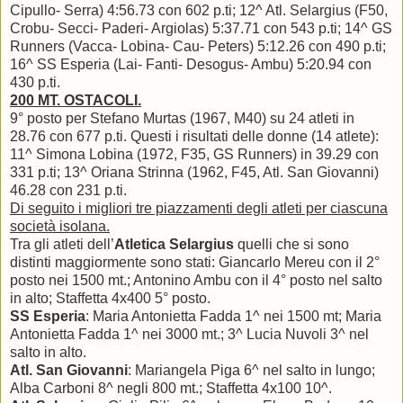
Cipullo- Serra) 4:56.73 con 602 p.ti; 12^ Atl. Selargius (F50,
Crobu- Secci- Paderi- Argiolas) 5:37.71 con 543 p.ti; 14^ GS
Runners (Vacca- Lobina- Cau- Peters) 5:12.26 con 490 p.ti;
16^ SS Esperia (Lai- Fanti- Desogus- Ambu) 5:20.94 con
430 p.ti.
200 MT. OSTACOLI.
9° posto per Stefano Murtas (1967, M40) su 24 atleti in
28.76 con 677 p.ti. Questi i risultati delle donne (14 atlete):
11^ Simona Lobina (1972, F35, GS Runners) in 39.29 con
331 p.ti; 13^ Oriana Strinna (1962, F45, Atl. San Giovanni)
46.28 con 231 p.ti.
Di seguito i migliori tre piazzamenti degli atleti per ciascuna
società isolana.
Tra gli atleti dell’
Atletica Selargius
quelli che si sono
distinti maggiormente sono stati: Giancarlo Mereu con il 2°
posto nei 1500 mt.; Antonino Ambu con il 4° posto nel salto
in alto; Staffetta 4x400 5° posto.
SS Esperia
: Maria Antonietta Fadda 1^ nei 1500 mt; Maria
Antonietta Fadda 1^ nei 3000 mt.; 3^ Lucia Nuvoli 3^ nel
salto in alto.
Atl. San Giovanni
: Mariangela Piga 6^ nel salto in lungo;
Alba Carboni 8^ negli 800 mt.; Staffetta 4x100 10^.