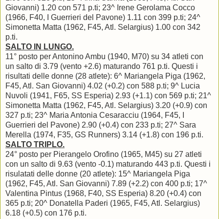
Giovanni) 1.20 con 571 p.ti; 23^ Irene Gerolama Cocco
(1966, F40, I Guerrieri del Pavone) 1.11 con 399 p.ti; 24^
Simonetta Matta (1962, F45, Atl. Selargius) 1.00 con 342
p.ti.
SALTO IN LUNGO.
11° posto per Antonino Ambu (1940, M70) su 34 atleti con
un salto di 3.79 (vento +2.6) maturando 761 p.ti. Questi i
risultati delle donne (28 atlete): 6^ Mariangela Piga (1962,
F45, Atl. San Giovanni) 4.02 (+0.2) con 588 p.ti; 9^ Lucia
Nuvoli (1941, F65, SS Esperia) 2.93 (+1.1) con 569 p.ti; 21^
Simonetta Matta (1962, F45, Atl. Selargius) 3.20 (+0.9) con
327 p.ti; 23^ Maria Antonia Cesaracciu (1964, F45, I
Guerrieri del Pavone) 2.90 (+0.4) con 233 p.ti; 27^ Sara
Merella (1974, F35, GS Runners) 3.14 (+1.8) con 196 p.ti.
SALTO TRIPLO.
24° posto per Pierangelo Orofino (1965, M45) su 27 atleti
con un salto di 9.63 (vento -0.1) maturando 443 p.ti. Questi i
risulatati delle donne (20 atlete): 15^ Mariangela Piga
(1962, F45, Atl. San Giovanni) 7.89 (+2.2) con 400 p.ti; 17^
Valentina Pintus (1968, F40, SS Esperia) 8.20 (+0.4) con
365 p.ti; 20^ Donatella Paderi (1965, F45, Atl. Selargius)
6.18 (+0.5) con 176 p.ti.