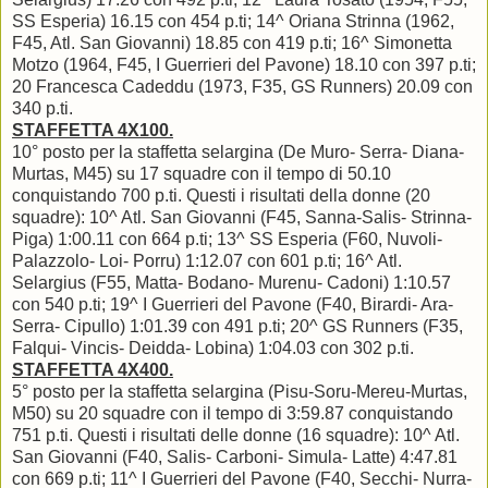
SS Esperia) 16.15 con 454 p.ti; 14^ Oriana Strinna (1962,
F45, Atl. San Giovanni) 18.85 con 419 p.ti; 16^ Simonetta
Motzo (1964, F45, I Guerrieri del Pavone) 18.10 con 397 p.ti;
20 Francesca Cadeddu (1973, F35, GS Runners) 20.09 con
340 p.ti.
STAFFETTA 4X100.
10° posto per la staffetta selargina (De Muro- Serra- Diana-
Murtas, M45) su 17 squadre con il tempo di 50.10
conquistando 700 p.ti. Questi i risultati della donne (20
squadre): 10^ Atl. San Giovanni (F45, Sanna-Salis- Strinna-
Piga) 1:00.11 con 664 p.ti; 13^ SS Esperia (F60, Nuvoli-
Palazzolo- Loi- Porru) 1:12.07 con 601 p.ti; 16^ Atl.
Selargius (F55, Matta- Bodano- Murenu- Cadoni) 1:10.57
con 540 p.ti; 19^ I Guerrieri del Pavone (F40, Birardi- Ara-
Serra- Cipullo) 1:01.39 con 491 p.ti; 20^ GS Runners (F35,
Falqui- Vincis- Deidda- Lobina) 1:04.03 con 302 p.ti.
STAFFETTA 4X400.
5° posto per la staffetta selargina (Pisu-Soru-Mereu-Murtas,
M50) su 20 squadre con il tempo di 3:59.87 conquistando
751 p.ti. Questi i risultati delle donne (16 squadre): 10^ Atl.
San Giovanni (F40, Salis- Carboni- Simula- Latte) 4:47.81
con 669 p.ti; 11^ I Guerrieri del Pavone (F40, Secchi- Nurra-