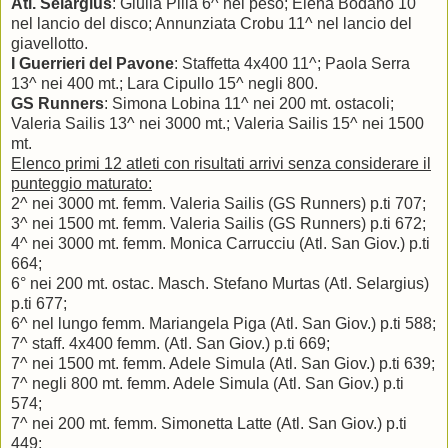
Atl. Selargius
: Giulia Pilia 6^ nel peso; Elena Bodano 10
nel lancio del disco; Annunziata Crobu 11^ nel lancio del
giavellotto.
I Guerrieri del Pavone
: Staffetta 4x400 11^; Paola Serra
13^ nei 400 mt.; Lara Cipullo 15^ negli 800.
GS Runners
: Simona Lobina 11^ nei 200 mt. ostacoli;
Valeria Sailis 13^ nei 3000 mt.; Valeria Sailis 15^ nei 1500
mt.
Elenco primi 12 atleti con risultati arrivi senza considerare il
punteggio maturato:
2^ nei 3000 mt. femm. Valeria Sailis (GS Runners) p.ti 707;
3^ nei 1500 mt. femm. Valeria Sailis (GS Runners) p.ti 672;
4^ nei 3000 mt. femm. Monica Carrucciu (Atl. San Giov.) p.ti
664;
6° nei 200 mt. ostac. Masch. Stefano Murtas (Atl. Selargius)
p.ti 677;
6^ nel lungo femm. Mariangela Piga (Atl.
San Giov.) p.ti 588;
7^ staff. 4x400 femm. (Atl. San Giov.) p.ti 669;
7^ nei 1500 mt. femm. Adele Simula (Atl. San Giov.) p.ti 639;
7^ negli 800 mt. femm. Adele Simula (Atl. San Giov.) p.ti
574;
7^ nei 200 mt. femm. Simonetta Latte (Atl. San Giov.) p.ti
449;