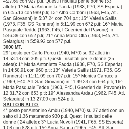
4:27.69 con 927 p.ti. Questi i risultati per le donne (33
atlete): 1^ Maria Antonietta Fadda (1938, F70, SS Esperia)
in 6:55.13 con 989 p.ti; 13^ Alba Carboni (1963, F45, Atl.
San Giovanni) in 5:37.24 con 704 p.ti; 15^ Valeria Sailis
(1973, F35, GS Runners) in 5:11.99 con 672 p.ti; 16^ Maria
Pasquale Tedde (1963, F45, I Guerrieri del Pavone) in
5:46.39 con 652 p.ti; 21^ Anna Maria Olla (1963, F45, Atl.
Selargius) in 5:59.92 con 577 p.ti.
3000 MT.
29° posto per Carlo Porcu (1940, M70) su 32 atleti in
14:53.18 con 305 p.ti. Questi i risultati per le donne (25
atlete): 1^ Maria Antonietta Fadda (1938, F70, SS Esperia)
in 14:58.91 con 960 p.ti; 13^ Valeria Sailis (1971, F35, GS
Runners) in 11:11.09 con 707 p.ti; 15^ Monica Carrucciu
(1969, F40, Atl. San Giovanni) in 11:49.33 con 664 p.ti; 16^
Maria Pasquale Tedde (1963, F45, I Guerrieri del Pavone) in
12:31.72 con 653 p.ti; 19^ Alessandra Ardau (1962, F45, Atl.
Selargius) in 13:27.09 con 524 p.ti.
SALTO IN ALTO.
4° posto per Antonino Ambu (1940, M70) su 27 atleti con un
salto di 1.36 maturando 930 p.ti. Questi i risultati delle
donne ( 24 atlete): 3^ Lucia Nuvoli (1941, F65, SS Esperia)
1.08 con 828 p.ti; 15^ Anna Sanna (1965, F45, Atl. San