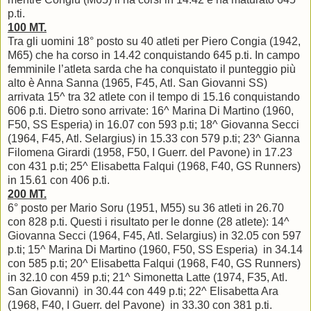
p.ti.
100 MT.
Tra gli uomini 18° posto su 40 atleti per Piero Congia (1942,
M65) che ha corso in 14.42 conquistando 645 p.ti. In campo
femminile l’atleta sarda che ha conquistato il punteggio più
alto è Anna Sanna (1965, F45, Atl. San Giovanni SS)
arrivata 15^ tra 32 atlete con il tempo di 15.16 conquistando
606 p.ti. Dietro sono arrivate: 16^ Marina Di Martino (1960,
F50, SS Esperia) in 16.07 con 593 p.ti; 18^ Giovanna Secci
(1964, F45, Atl. Selargius) in 15.33 con 579 p.ti; 23^ Gianna
Filomena Girardi (1958, F50, I Guerr. del Pavone) in 17.23
con 431 p.ti; 25^ Elisabetta Falqui (1968, F40, GS Runners)
in 15.61 con 406 p.ti.
200 MT.
6° posto per Mario Soru (1951, M55) su 36 atleti in 26.70
con 828 p.ti. Questi i risultato per le donne (28 atlete): 14^
Giovanna Secci (1964, F45, Atl. Selargius) in 32.05 con 597
p.ti; 15^ Marina Di Martino (1960, F50, SS Esperia) in 34.14
con 585 p.ti; 20^ Elisabetta Falqui (1968, F40, GS Runners)
in 32.10 con 459 p.ti; 21^ Simonetta Latte (1974, F35, Atl.
San Giovanni) in 30.44 con 449 p.ti; 22^ Elisabetta Ara
(1968, F40, I Guerr. del Pavone) in 33.30 con 381 p.ti.