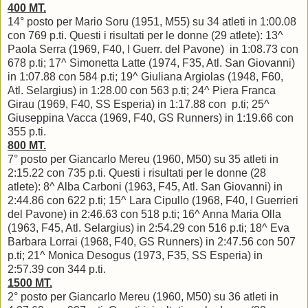
400 MT.
14° posto per Mario Soru (1951, M55) su 34 atleti in 1:00.08
con 769 p.ti. Questi i risultati per le donne (29 atlete): 13^
Paola Serra (1969, F40, I Guerr. del Pavone) in 1:08.73 con
678 p.ti; 17^ Simonetta Latte (1974, F35, Atl. San Giovanni)
in 1:07.88 con 584 p.ti; 19^ Giuliana Argiolas (1948, F60,
Atl. Selargius) in 1:28.00 con 563 p.ti; 24^ Piera Franca
Girau (1969, F40, SS Esperia) in 1:17.88 con p.ti; 25^
Giuseppina Vacca (1969, F40, GS Runners) in 1:19.66 con
355 p.ti.
800 MT.
7° posto per Giancarlo Mereu (1960, M50) su 35 atleti in
2:15.22 con 735 p.ti. Questi i risultati per le donne (28
atlete): 8^ Alba Carboni (1963, F45, Atl. San Giovanni) in
2:44.86 con 622 p.ti; 15^ Lara Cipullo (1968, F40, I Guerrieri
del Pavone) in 2:46.63 con 518 p.ti; 16^ Anna Maria Olla
(1963, F45, Atl. Selargius) in 2:54.29 con 516 p.ti; 18^ Eva
Barbara Lorrai (1968, F40, GS Runners) in 2:47.56 con 507
p.ti; 21^ Monica Desogus (1973, F35, SS Esperia) in
2:57.39 con 344 p.ti.
1500 MT.
2° posto per Giancarlo Mereu (1960, M50) su 36 atleti in