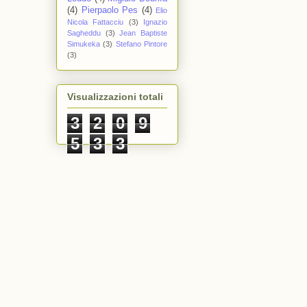
(4)
Pierpaolo Pes
(4)
Elio
Nicola Fattacciu
(3)
Ignazio
Sagheddu
(3)
Jean Baptiste
Simukeka
(3)
Stefano Pintore
(3)
Visualizzazioni totali
3
2
0
9
5
3
3