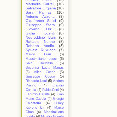
Marinella Curreli
(10)
Salvatore Orgiana
(10)
Sara Palmas
(10)
Antonio Azzena
(9)
Gianfranco Secci
(9)
Giuseppe Stara
(9)
Giovanni Orrù
(8)
Giulia Innocenti
(8)
Noureddine Bahi
(8)
Raffaele Nonne
(8)
Roberto Anolfo
(8)
Sylvain Rukundo
(7)
Marco Frau
(6)
Massimiliano Locci
(6)
Said Boudalia
(6)
Severina Lucia Marras
(6)
Alice Cocco
(5)
Giuseppe Cocco
(5)
Riccardo Usai
(5)
Andrea
Pranno
(4)
Claudio
Casula
(4)
Fabio Coni
(4)
Fabrizio Baralla
(4)
Gian
Mario Casula
(4)
Giorgio
Calcaterra
(4)
Hillary
Kiprono Bii
(4)
Marco
Olmo
(4)
Massimiliano
Loddo
(4)
Migidio Bourifa