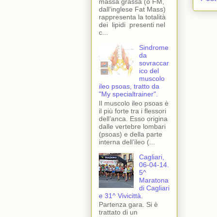
massa grassa (o FM,
dall'inglese Fat Mass)
rappresenta la totalità
dei lipidi presenti nel
c...
Sindrome
da
sovraccar
ico del
muscolo
ileo psoas, tratto da
"My specialtrainer".
Il muscolo ileo psoas è
il più forte tra i flessori
dell’anca. Esso origina
dalle vertebre lombari
(psoas) e della parte
interna dell’ileo (...
Cagliari,
06-04-14.
5^
Maratona
di Cagliari
e 31^ Vivicittà.
Partenza gara. Si è
trattato di un