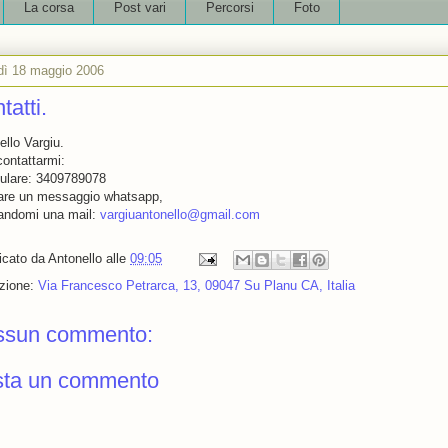
La corsa
Post vari
Percorsi
Foto
dì 18 maggio 2006
tatti.
ello Vargiu.
contattarmi:
llulare: 3409789078
iare un messaggio whatsapp,
iandomi una mail:
vargiuantonello@gmail.com
icato da
Antonello
alle
09:05
zione:
Via Francesco Petrarca, 13, 09047 Su Planu CA, Italia
ssun commento:
sta un commento