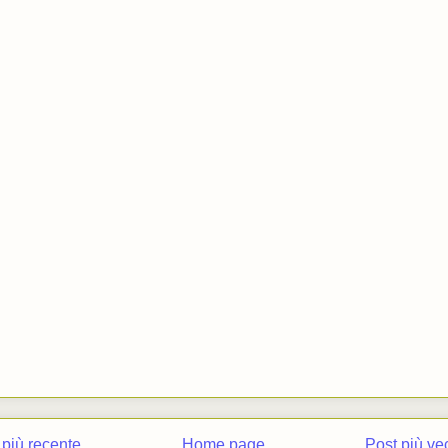
 più recente
Home page
Post più ve