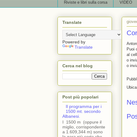
Riviste e libri sulla corsa
VIDEO
giove
Translate
Con
Powered by
Anton
Translate
Puoi 
al ce
o inv
Cerca nel blog
o inv
Pubbl
Ubica
Post più popolari
Ne
Il programma per i
1500 mt. secondo
Po
Albanesi.
I 1500 m (oppure il
miglio, corrispondente
a 1.609,344 m) sono
la gara più corta che