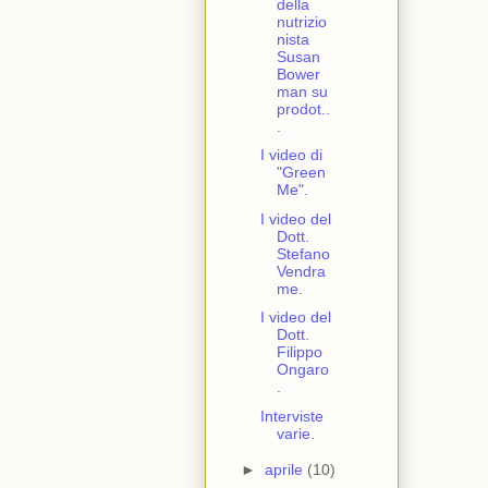
della
nutrizio
nista
Susan
Bower
man su
prodot..
.
I video di
"Green
Me".
I video del
Dott.
Stefano
Vendra
me.
I video del
Dott.
Filippo
Ongaro
.
Interviste
varie.
►
aprile
(10)