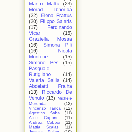
Marco Mattu
(23)
Morad Ibnorida
(22)
Elena Frattus
(20)
Filippo Salaris
(17)
Ferdinando
Vicari
(16)
Graziella Mossa
(16)
Simona Pili
(16)
Nicola
Muntone
(15)
Simone Pes
(15)
Pasquale
Rutigliano
(14)
Valeria Sailis
(14)
Abdelatti Fraiha
(13)
Riccardo De
Venuto
(13)
Michele
Merenda
(12)
Vincenzo Tanca
(12)
Agostino Saba
(11)
Alice Capone
(11)
Andrea Cabboi
(11)
Mattia Scalas
(11)
Jessica Pulina
(10)