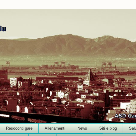
Resoconti gare
Allenamenti
News
Siti e blog
Sal