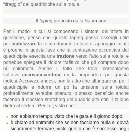
“tiraggio” del quadricipite sulla rotula.
Il
taping
proposto dalla Sahrmann
Per il modo in cui si comportano i sintomi dell’atleta in
questione, penso che questo taping possa essergli utile
per
stabilizzare
la rotula durante la fase di appoggio: infatti
è proprio in questa fase che la contrazione eccentrica del
quadricipite esercita una
trazione
verso l’alto sulla rotula, e
potrebbe spiegare il dolore trafittivo che gli compare dopo
60 chilometri. Anche il fatto che trovi momentaneo
sollievo
accovacciandosi
, mi fa propendere per questa
ipotesi. Accovacciandosi, non fa altro che allungare un po’ il
quadricipite e ridurre un po la tensione sulla rotula:
probabilmente avrebbe ottenuto lo stesso beneficio anche
facendo il classico stretching del quadricipite con il tallone
dietro al sedere. Per cui, visto che:
non abbiamo tempo, visto che la gara è il giorno dopo;
è chiaro ad entrambi che se non facciamo nulla si dovrà
sicuramente fermare, visto quello che è successo negli