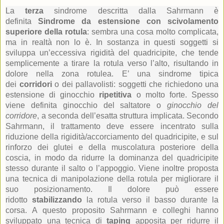
La
terza
sindrome descritta dalla Sahrmann è
definita
Sindrome da estensione con scivolamento
superiore della rotula
: sembra una cosa molto complicata,
ma in realtà non lo è. In sostanza in questi soggetti si
sviluppa un’eccessiva rigidità del quadricipite, che tende
semplicemente a tirare la rotula verso l’alto, risultando in
dolore nella zona rotulea. E’ una sindrome tipica
dei
corridori
o dei pallavolisti: soggetti che richiedono una
estensione di ginocchio
ripetitiva
o molto forte. Spesso
viene definita ginocchio del saltatore o
ginocchio del
corridore
, a seconda dell’esatta struttura implicata. Secondo
Sahrmann, il trattamento deve essere incentrato sulla
riduzione della rigidità/accorciamento del quadricipite, e sul
rinforzo dei glutei e della muscolatura posteriore della
coscia, in modo da ridurre la dominanza del quadricipite
stesso durante il salto o l’appoggio. Viene inoltre proposta
una tecnica di manipolazione della rotula per migliorare il
suo posizionamento. Il dolore può essere
ridotto
stabilizzando
la rotula verso il basso durante la
corsa. A questo proposito Sahrmann e colleghi hanno
sviluppato una tecnica di
taping
apposita per ridurre il