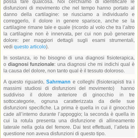
possa fare qualcosa. Noi cerchiamo di identificare le
disfunzioni di movimento che nel tempo hanno portato al
danno della cartilagine: se riusciamo a individuarlo e
correggerlo, il dolore in genere sparisce, anche se la
cartilagine rimane tale e quale (ricordo al volo che tra l’altro
la cartilagine non è innervata, per cui non può generare
dolore: per maggiori dettagli sugli esami strumentali,
vedi
questo articolo
).
In sostanza, io ho bisogno di una diagnosi fisioterapica,
o
diagnosi funzionale
: una diagnosi che mi indichi qual è
la causa del dolore, non tanto qual è il tessuto doloroso.
A questo riguardo,
Sahrmann
e colleghi (fisioterapisti tra i
massimi studiosi di disfunzioni del movimento) hanno
suddiviso il dolore anteriore di ginocchio in tre
sottocategorie, ognuna caratterizzata da delle sue
disfunzioni specifiche. La prima è quella in cui il ginocchio
cade all’interno durante l’appoggio; la seconda è quella in
cui la rotula presenta una disfunzione di allineamento
laterale nella gola del femore. Dai test effettuati, l’atleta in
questione non aveva disfunzioni di questo tipo.