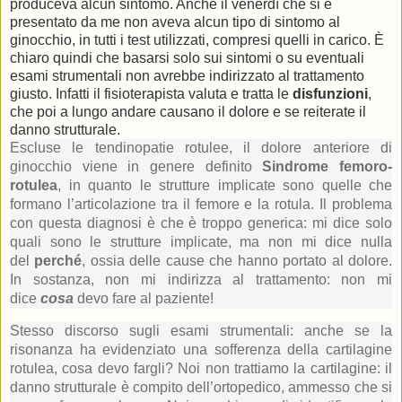
produceva alcun sintomo. Anche il venerdì che si è
presentato da me non aveva alcun tipo di sintomo al
ginocchio, in tutti i test utilizzati, compresi quelli in carico. È
chiaro quindi che basarsi solo sui sintomi o su eventuali
esami strumentali non avrebbe indirizzato al trattamento
giusto. Infatti il fisioterapista valuta e tratta le
disfunzioni
,
che poi a lungo andare causano il dolore e se reiterate il
danno strutturale.
Escluse le tendinopatie rotulee, il dolore anteriore di
ginocchio viene in genere definito
Sindrome femoro-
rotulea
, in quanto le strutture implicate sono quelle che
formano l’articolazione tra il femore e la rotula. Il problema
con questa diagnosi è che è troppo generica: mi dice solo
quali sono le strutture implicate, ma non mi dice nulla
del
perché
, ossia delle cause che hanno portato al dolore.
In sostanza, non mi indirizza al trattamento: non mi
dice
cosa
devo fare al paziente!
Stesso discorso sugli esami strumentali: anche se la
risonanza ha evidenziato una sofferenza della cartilagine
rotulea, cosa devo fargli? Noi non trattiamo la cartilagine: il
danno strutturale è compito dell’ortopedico, ammesso che si