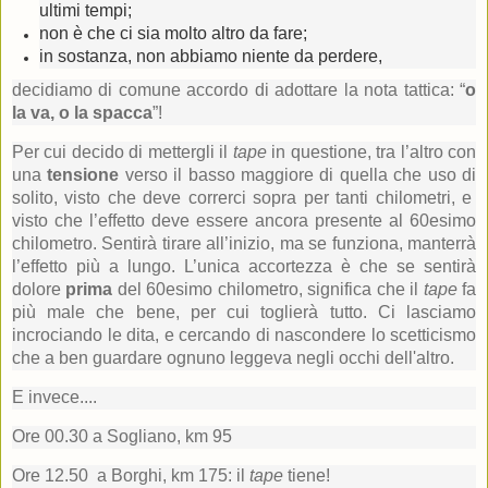
ultimi tempi;
non è che ci sia molto altro da fare;
in sostanza, non abbiamo niente da perdere,
decidiamo di comune accordo di adottare la nota tattica: “
o
la va, o la spacca
”!
Per cui decido di mettergli il
tape
in questione, tra l’altro con
una
tensione
verso il basso maggiore di quella che uso di
solito, visto che deve correrci sopra per tanti chilometri, e
visto che l’effetto deve essere ancora presente al 60esimo
chilometro. Sentirà tirare all’inizio, ma se funziona, manterrà
l’effetto più a lungo. L’unica accortezza è che se sentirà
dolore
prima
del 60esimo chilometro, significa che il
tape
fa
più male che bene, per cui toglierà tutto. Ci lasciamo
incrociando le dita, e cercando di nascondere lo scetticismo
che a ben guardare ognuno leggeva negli occhi dell'altro.
E invece....
Ore 00.30 a Sogliano, km 95
Ore 12.50 a Borghi, km 175: il
tape
tiene!