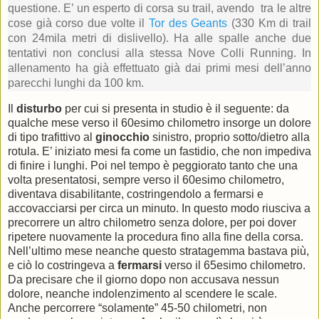
questione. E’ un esperto di corsa su trail, avendo tra le altre
cose già corso due volte il
Tor des Geants
(330 Km di trail
con 24mila metri di dislivello). Ha alle spalle anche due
tentativi non conclusi alla stessa Nove Colli Running. In
allenamento ha già effettuato già dai primi mesi dell’anno
parecchi lunghi da 100 km.
Il
disturbo
per cui si presenta in studio è il seguente: da
qualche mese verso il 60esimo chilometro insorge un dolore
di tipo trafittivo al
ginocchio
sinistro, proprio sotto/dietro alla
rotula. E’ iniziato mesi fa come un fastidio, che non impediva
di finire i lunghi. Poi nel tempo è peggiorato tanto che una
volta presentatosi, sempre verso il 60esimo chilometro,
diventava disabilitante, costringendolo a fermarsi e
accovacciarsi per circa un minuto. In questo modo riusciva a
precorrere un altro chilometro senza dolore, per poi dover
ripetere nuovamente la procedura fino alla fine della corsa.
Nell’ultimo mese neanche questo stratagemma bastava più,
e ciò lo costringeva a
fermarsi
verso il 65esimo chilometro.
Da precisare che il giorno dopo non accusava nessun
dolore, neanche indolenzimento al scendere le scale.
Anche percorrere “solamente” 45-50 chilometri, non