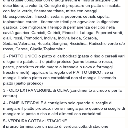
una cruditè composta con ortaggi freschi e misti di stagione con
dose libera, a volontà; Consiglio di preparare un piatto di insalata
con foglia verde, finemente tritata, mista con ortaggi
fibrosi:pomodori, finocchi, sedani, peperoni, cetrioli, cipolla,
topinambur, carote…finemente tritati per agevolare la digestione
gastrica, cioè migliorare il tempo di permanenza del cibo nella
cavità gastrica: Carciofi, Cetrioli, Finocchi, Lattuga, Peperoni verdi,
gialli, rossi, Pomodori, Indivia, Indivia belga, Scarola,
Sedano,Valeriana, Rucola, Songino, Ricciolina, Radicchio verde o/e
rosso, Carote, Cipolle,Topinambur
2 - PIATTO UNICO o piatto di carboidrati (pasta o riso o cereali vari
o legumi o patate….) o piatto proteico (carne bianca o rossa,
pesce, prosciutto crudo magro o bresaola o uova o formaggi
freschi e molli); applicare la regola del PIATTO UNICO : se si
mangia il primo piatto con carboidrati non si mangia il secondo
piatto (piatto proteico)
3 - OLIO EXTRA VERGINE di OLIVA (condimento a crudo o per la
cottura)
4 - PANE INTEGRALE è consigliato solo quando si sceglie di
mangiare il piatto proteico, non si mangia pane quando si sceglie di
mangiare la pasta o riso o altri alimenti con carboidrati
5- VERDURA COTTA di STAGIONE
il pranzo termina con un piatto di verdura cotta di stagione