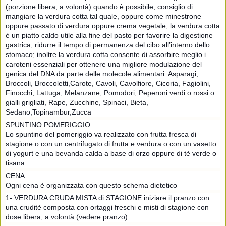
(porzione libera, a volontà) quando è possibile, consiglio di
mangiare la verdura cotta tal quale, oppure come minestrone
oppure passato di verdura oppure crema vegetale; la verdura cotta
è un piatto caldo utile alla fine del pasto per favorire la digestione
gastrica, ridurre il tempo di permanenza del cibo all’interno dello
stomaco; inoltre la verdura cotta consente di assorbire meglio i
caroteni essenziali per ottenere una migliore modulazione del
genica del DNA da parte delle molecole alimentari: Asparagi,
Broccoli, Broccoletti,Carote, Cavoli, Cavolfiore, Cicoria, Fagiolini,
Finocchi, Lattuga, Melanzane, Pomodori, Peperoni verdi o rossi o
gialli grigliati, Rape, Zucchine, Spinaci, Bieta,
Sedano,Topinambur,Zucca
SPUNTINO POMERIGGIO
Lo spuntino del pomeriggio va realizzato con frutta fresca di
stagione o con un centrifugato di frutta e verdura o con un vasetto
di yogurt e una bevanda calda a base di orzo oppure di tè verde o
tisana
CENA
Ogni cena è organizzata con questo schema dietetico
1- VERDURA CRUDA MISTA di STAGIONE iniziare il pranzo con
una cruditè composta con ortaggi freschi e misti di stagione con
dose libera, a volontà (vedere pranzo)