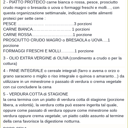
2 - PIATTO PROTEICO carne bianca o rossa, pesce, prosciutto
crudo magro o bresaola o uova o formaggi freschi e molli…, con
questa organizzazione settimanale, indicazioni sette alimenti
proteici per sette cene :
PESCE ……………….. ………………….3 porzioni
CARNE BIANCA……………………….. 1 porzioni
CARNE ROSSA………………………….1 porzione
PROSCIUTTO CRUDO MAGRO o BRESAOLA o UOVA ....1
porzione
FORMAGGI FRESCHI E MOLLI…….....1 porzione
3 - OLIO EXTRA VERGINE di OLIVA (condimento a crudo o per la
cottura)
4 - PANE INTEGRALE o cereale integrali (farro o avena o orzo o
grano saraceno o miglio o riso integrale o quinoa o amaranto...) da
utilizzare in un minestrone o passato di verdura o crema vegetale
con cui concludere la cena
5 - VERDURA COTTA di STAGIONE
la cena termina con un piatto di verdura cotta di stagione (porzione
libera, a volontà), la verdura cotta può essere ingerita tal quale,
oppure come passato di verdura oppure come minestrone solo
verdura oppure crema vegetale; un piatto caldo assunto al termine
della cena favorisce la digestione notturna.