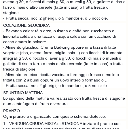
avena g 30, o fiocchi di mais g 30, o muesli g 30, o gallette di riso o
farro o mais o altro cereale (fatte in casa) o frutta fresca di
stagione
- Frutta secca: noci 2 gherigli, o 5 mandorle, o 5 nocciole.
COLAZIONE GLUCIDICA
- Bevanda calda: tè o orzo, o tisana o caffè non zuccherato o
limonata calda o una tazza di acqua calda con un cucchiaio di
cacao amaro in polvere
- Alimento glucidico: Crema Budwing oppure una tazza di latte
vegetale (riso, avena, farro, miglio, soia...) con fiocchi di frumento
integrali g 30, o fiocchi di avena g 30, o fiocchi di mais o muesli o
gallette di riso o farro o mais o altro cereale (fatte in casa) o frutta
fresca di stagione
- Alimento proteico: ricotta vaccina o formaggio fresco e molle o
frittata con 2 albumi oppure un uovo intero o formaggio …
- Frutta secca: noci 2 gherigli, o 5 mandorle, o 5 nocciole.
SPUNTINO MATTINA
Lo spuntino della mattina va realizzato con frutta fresca di stagione
o un centrifugato di frutta e verdura.
PRANZO
Ogni pranzo è organizzato con questo schema dietetico:
1 - VERDURA CRUDA MISTA di STAGIONE iniziare il pranzo con