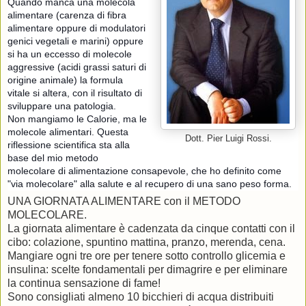
Quando manca una molecola
alimentare (carenza di fibra
alimentare oppure di modulatori
genici vegetali e marini) oppure
si ha un eccesso di molecole
aggressive (acidi grassi saturi di
origine animale) la formula
vitale si altera, con il risultato di
sviluppare una patologia.
Non mangiamo le Calorie, ma le
molecole alimentari. Questa
Dott. Pier Luigi Rossi.
riflessione scientifica sta alla
base del mio metodo
molecolare di alimentazione consapevole, che ho definito come
"via molecolare" alla salute e al recupero di una sano peso forma.
UNA GIORNATA ALIMENTARE con il METODO
MOLECOLARE.
La giornata alimentare è cadenzata da cinque contatti con il
cibo: colazione, spuntino mattina, pranzo, merenda, cena.
Mangiare ogni tre ore per tenere sotto controllo glicemia e
insulina: scelte fondamentali per dimagrire e per eliminare
la continua sensazione di fame!
Sono consigliati almeno 10 bicchieri di acqua distribuiti