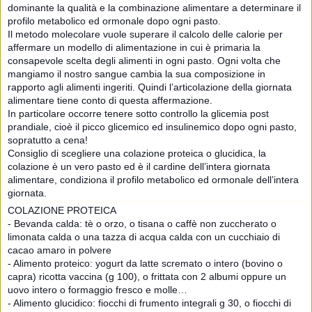
dominante la qualità e la combinazione alimentare a determinare il
profilo metabolico ed ormonale dopo ogni pasto.
Il metodo molecolare vuole superare il calcolo delle calorie per
affermare un modello di alimentazione in cui è primaria la
consapevole scelta degli alimenti in ogni pasto. Ogni volta che
mangiamo il nostro sangue cambia la sua composizione in
rapporto agli alimenti ingeriti. Quindi l’articolazione della giornata
alimentare tiene conto di questa affermazione.
In particolare occorre tenere sotto controllo la glicemia post
prandiale, cioè il picco glicemico ed insulinemico dopo ogni pasto,
sopratutto a cena!
Consiglio di scegliere una colazione proteica o glucidica, la
colazione è un vero pasto ed è il cardine dell’intera giornata
alimentare, condiziona il profilo metabolico ed ormonale dell’intera
giornata.
COLAZIONE PROTEICA
- Bevanda calda: tè o orzo, o tisana o caffè non zuccherato o
limonata calda o una tazza di acqua calda con un cucchiaio di
cacao amaro in polvere
- Alimento proteico: yogurt da latte scremato o intero (bovino o
capra) ricotta vaccina (g 100), o frittata con 2 albumi oppure un
uovo intero o formaggio fresco e molle…
- Alimento glucidico: fiocchi di frumento integrali g 30, o fiocchi di