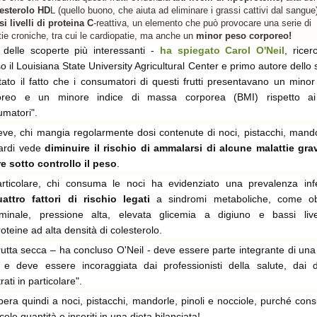
esterolo HD
L (quello buono, che aiuta ad eliminare i grassi cattivi dal sangue
i livelli di proteina C
-reattiva, un elemento che può provocare una serie di
tie croniche, tra cui le cardiopatie, ma anche un
minor peso corporeo!
delle scoperte più interessanti
-
ha spiegato Carol O'Neil
, ricer
o il Louisiana State University Agricultural Center e primo autore dello 
ato il fatto che i consumatori di questi frutti presentavano un mino
oreo e un minore indice di massa corporea (BMI) rispetto a
umatori
".
eve, chi mangia regolarmente dosi contenute di noci, pistacchi, mand
ardi vede
diminuire il rischio di ammalarsi di alcune malattie gra
e sotto controllo il peso
.
articolare, chi consuma le noci ha evidenziato una prevalenza infe
attro fattori di rischio legati
a sindromi metaboliche, come ob
minale, pressione alta, elevata glicemia a digiuno e bassi livel
roteine ad alta densità di colesterolo.
rutta secca
– ha concluso O'Neil -
deve essere parte integrante di una
e deve essere incoraggiata dai professionisti della salute, dai di
rati in particolare
".
ibera quindi a noci, pistacchi, mandorle, pinoli e nocciole, purché con
ccole quantità e inseriti in una dieta bilanciata!