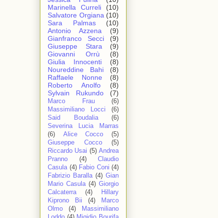
Marinella Curreli
(10)
Salvatore Orgiana
(10)
Sara Palmas
(10)
Antonio Azzena
(9)
Gianfranco Secci
(9)
Giuseppe Stara
(9)
Giovanni Orrù
(8)
Giulia Innocenti
(8)
Noureddine Bahi
(8)
Raffaele Nonne
(8)
Roberto Anolfo
(8)
Sylvain Rukundo
(7)
Marco Frau
(6)
Massimiliano Locci
(6)
Said Boudalia
(6)
Severina Lucia Marras
(6)
Alice Cocco
(5)
Giuseppe Cocco
(5)
Riccardo Usai
(5)
Andrea
Pranno
(4)
Claudio
Casula
(4)
Fabio Coni
(4)
Fabrizio Baralla
(4)
Gian
Mario Casula
(4)
Giorgio
Calcaterra
(4)
Hillary
Kiprono Bii
(4)
Marco
Olmo
(4)
Massimiliano
Loddo
(4)
Migidio Bourifa