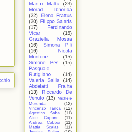
Marco Mattu
(23)
Morad Ibnorida
(22)
Elena Frattus
(20)
Filippo Salaris
(17)
Ferdinando
Vicari
(16)
Graziella Mossa
(16)
Simona Pili
(16)
Nicola
Muntone
(15)
Simone Pes
(15)
Pasquale
Rutigliano
(14)
Valeria Sailis
(14)
cchio
Abdelatti Fraiha
(13)
Riccardo De
Venuto
(13)
Michele
Merenda
(12)
Vincenzo Tanca
(12)
Agostino Saba
(11)
Alice Capone
(11)
Andrea Cabboi
(11)
Mattia Scalas
(11)
Jessica Pulina
(10)