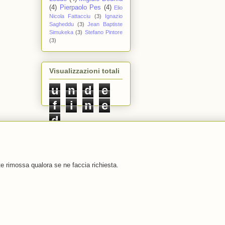
(4)
Pierpaolo Pes
(4)
Elio
Nicola Fattacciu
(3)
Ignazio
Sagheddu
(3)
Jean Baptiste
Simukeka
(3)
Stefano Pintore
(3)
Visualizzazioni totali
u
n
d
e
f
i
n
e
d
e rimossa qualora se ne faccia richiesta.