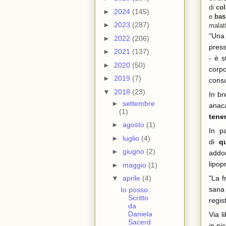
di
col
►
2024
(145)
e
bass
►
2023
(287)
malat
"
Una 
►
2022
(206)
press
►
2021
(137)
-
è st
►
2020
(50)
corp
►
2019
(7)
cons
▼
2018
(23)
In br
►
settembre
anac
(1)
tener
►
agosto
(1)
In p
►
luglio
(4)
di
qu
►
giugno
(2)
addo
lipop
►
maggio
(1)
"
La f
▼
aprile
(4)
sana 
Io posso.
Scritto
regist
da
Daniela
Via l
Sacerd
in pi