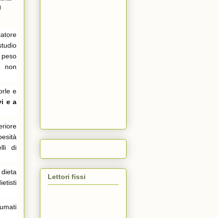
)
catore
studio
r peso
i non
orle e
vi e a
riore
esità
li di
 dieta
Lettori fissi
etisti
sumati