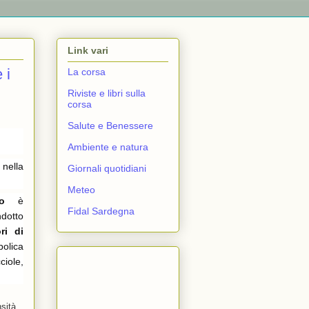
Link vari
 i
La corsa
Riviste e libri sulla
corsa
Salute e Benessere
Ambiente e natura
nella
Giornali quotidiani
Meteo
o
è
Fidal Sardegna
ndotto
ri di
olica
ciole,
sità