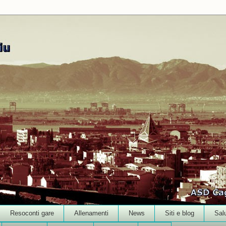
Resoconti gare
Allenamenti
News
Siti e blog
Sal