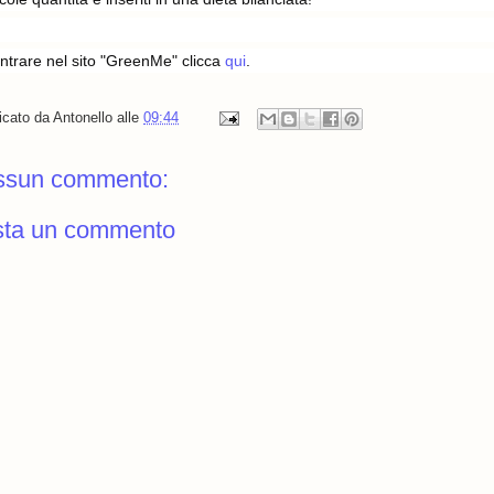
ntrare nel sito "GreenMe" clicca
qui
.
icato da
Antonello
alle
09:44
ssun commento:
sta un commento