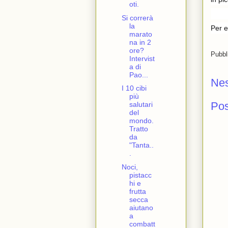
oti.
Si correrà
la
Per e
marato
na in 2
ore?
Pubbl
Intervist
a di
Pao...
Ne
I 10 cibi
più
Po
salutari
del
mondo.
Tratto
da
"Tanta..
.
Noci,
pistacc
hi e
frutta
secca
aiutano
a
combatt