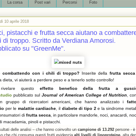
La corsa
Post vari
Percorsi
Foto
dì 10 aprile 2018
i, pistacchi e frutta secca aiutano a combattere
li di troppo. Scritto da Verdiana Amorosi.
blicato su "GreenMe".
e combattendo con i chili di troppo?
Inserite della
frutta secca
a dieta, vi aiuterà a perdere peso e a tenerlo sotto controllo!
ivelare questo
effetto benefico della frutta a gusci
studio
pubblicato sul
Journal of American College of Nutrition
, co
n gruppo di ricercatori americani, che hanno analizzato i
fatto
io
per le
malattie cardiache
, il
diabete di tipo 2
e la sindrome metab
onsumatori di
frutta secca
, in particolare mandorle, noci, anacardi, noc
di macadamia, pinoli e pistacchi.
sultati delle analisi – che hanno coinvolto un
campione di 13.292
persone - è
o che chi consuma questi frutti evidenzia
alti livelli di lipoproteine,
alta den