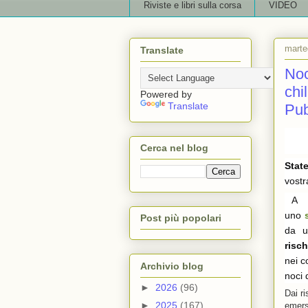
Riviste e libri sulla corsa
VIDEO
marte
Translate
Noc
chi
Powered by
Translate
Pub
Cerca nel blog
Stat
vostr
A r
uno
Post più popolari
da u
risch
nei c
Archivio blog
noci 
►
2026
(96)
Dai ri
►
2025
(167)
emers