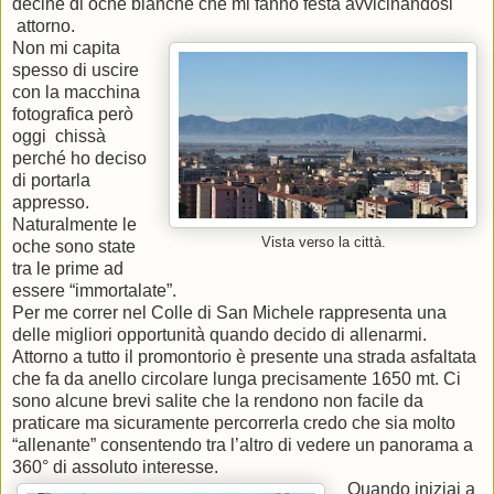
decine di oche bianche che mi fanno festa avvicinandosi
attorno.
Non mi capita
spesso di uscire
con la macchina
fotografica però
oggi chissà
perché ho deciso
di portarla
appresso.
Naturalmente le
Vista verso la città.
oche sono state
tra le prime ad
essere “immortalate”.
Per me correr nel Colle di San Michele rappresenta una
delle migliori opportunità quando decido di allenarmi.
Attorno a tutto il promontorio è presente una strada asfaltata
che fa da anello circolare lunga precisamente 1650 mt. Ci
sono alcune brevi salite che la rendono non facile da
praticare ma sicuramente percorrerla credo che sia molto
“allenante” consentendo tra l’altro di vedere un panorama a
360° di assoluto interesse.
Quando iniziai a