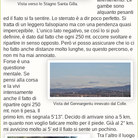
Vista verso lo Stagno Santa Gilla.
gambe sono
alquanto pesanti
ed il fiato si fa sentire. Lo sterrato è a dir poco perfetto. Si
tratta di un leggero falsopiano ma con una pendenza quasi
impercepibile. L’unico lato negativo, se così lo si può
definire, è dato dal fatto che ogni 250 mt. occorre svoltare e
ripartire in senso opposto. Però vi posso assicurare che io ci
ho fatto anche distanze molto lunghe, su questo percorso, e
non mi ha mai annoiato.
Forse è una
questione
mentale. Se
pensi alla corsa
e la vivi
intensamente
anche il fatto di
Vista del Gennargentu innevato dal Colle.
ripartire ogni 250
mt. non ti pesa. Il
primo km. mi segnala 5’13”. Decido di arrivare sino a 5 km.
in quanto non voglio faticare molto per il piede. Già al 2° km.
mi avvicino molto ai 5’ ed il fiato si sente un pochino.
Tra l’altro il luogo