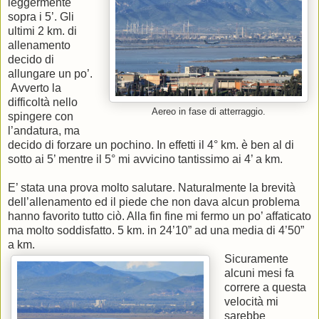
leggermente
sopra i 5’. Gli
ultimi 2 km. di
allenamento
decido di
allungare un po’.
Avverto la
difficoltà nello
Aereo in fase di atterraggio.
spingere con
l’andatura, ma
decido di forzare un pochino. In effetti il 4° km. è ben al di
sotto ai 5’ mentre il 5° mi avvicino tantissimo ai 4’ a km.
E’ stata una prova molto salutare. Naturalmente la brevità
dell’allenamento ed il piede che non dava alcun problema
hanno favorito tutto ciò. Alla fin fine mi fermo un po’ affaticato
ma molto soddisfatto. 5 km. in 24’10” ad una media di 4’50”
a km.
Sicuramente
alcuni mesi fa
correre a questa
velocità mi
sarebbe