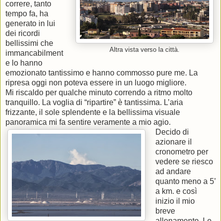
correre, tanto
tempo fa, ha
generato in lui
dei ricordi
bellissimi che
Altra vista verso la città.
immancabilment
e lo hanno
emozionato tantissimo e hanno commosso pure me. La
ripresa oggi non poteva essere in un luogo migliore.
Mi riscaldo per qualche minuto correndo a ritmo molto
tranquillo. La voglia di “ripartire” è tantissima. L’aria
frizzante, il sole splendente e la bellissima visuale
panoramica mi fa sentire veramente a mio agio.
Decido di
azionare il
cronometro per
vedere se riesco
ad andare
quanto meno a 5’
a km. e così
inizio il mio
breve
allenamento. Le