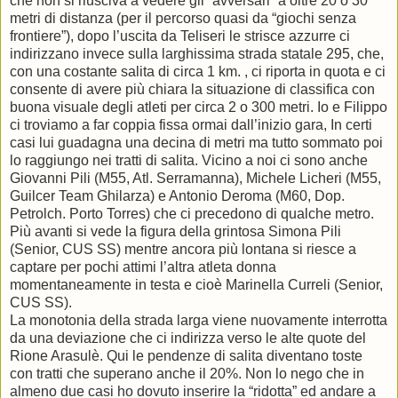
che non si riusciva a vedere gli “avversari” a oltre 20 o 30
metri di distanza (per il percorso quasi da “giochi senza
frontiere”), dopo l’uscita da Teliseri le strisce azzurre ci
indirizzano invece sulla larghissima strada statale 295, che,
con una costante salita di circa 1 km. , ci riporta in quota e ci
consente di avere più chiara la situazione di classifica con
buona visuale degli atleti per circa 2 o 300 metri. Io e Filippo
ci troviamo a far coppia fissa ormai dall’inizio gara, In certi
casi lui guadagna una decina di metri ma tutto sommato poi
lo raggiungo nei tratti di salita. Vicino a noi ci sono anche
Giovanni Pili (M55, Atl. Serramanna), Michele Licheri (M55,
Guilcer Team Ghilarza) e Antonio Deroma (M60, Dop.
Petrolch. Porto Torres) che ci precedono di qualche metro.
Più avanti si vede la figura della grintosa Simona Pili
(Senior, CUS SS) mentre ancora più lontana si riesce a
captare per pochi attimi l’altra atleta donna
momentaneamente in testa e cioè Marinella Curreli (Senior,
CUS SS).
La monotonia della strada larga viene nuovamente interrotta
da una deviazione che ci indirizza verso le alte quote del
Rione Arasulè. Qui le pendenze di salita diventano toste
con tratti che superano anche il 20%. Non lo nego che in
almeno due casi ho dovuto inserire la “ridotta” ed andare a