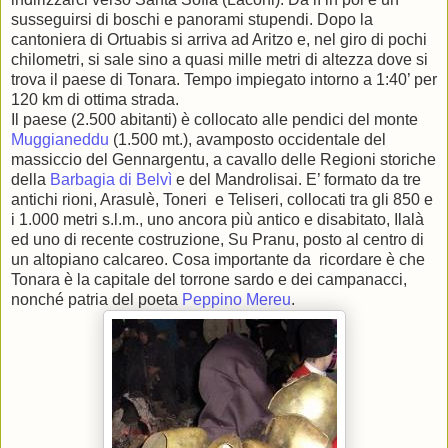
susseguirsi di boschi e panorami stupendi. Dopo la
cantoniera di Ortuabis si arriva ad Aritzo e, nel giro di pochi
chilometri, si sale sino a quasi mille metri di altezza dove si
trova il paese di Tonara. Tempo impiegato intorno a 1:40’ per
120 km di ottima strada.
Il paese (2.500 abitanti) è collocato alle pendici del monte
Muggianeddu
(1.500 mt.), avamposto occidentale del
massiccio del Gennargentu, a cavallo delle Regioni storiche
della
Barbagia di Belvì
e del Mandrolisai. E’ formato da tre
antichi rioni, Arasulè, Toneri e Teliseri, collocati tra gli 850 e
i 1.000 metri s.l.m., uno ancora più antico e disabitato, Ilalà
ed uno di recente costruzione, Su Pranu, posto al centro di
un altopiano calcareo. Cosa importante da ricordare è che
Tonara è la capitale del torrone sardo e dei campanacci,
nonché patria del poeta
Peppino Mereu
.