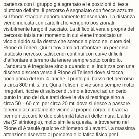
partenza con il gruppo già sgranato e le posizioni di testa
piuttosto definite. Il percorso è segnalato con frecce azzurre
sul fondo stradale opportunamente transennato. La distanza
viene indicata con cartelli che vengono posizionati
visibilmente lungo il tracciato. La difficoltà vera e propria del
percorso inizia nel momento in cui viene imboccato un
vicolo ripido sulla destra che scende a picco nel cuore del
Rione di Toneri. Qui ci troviamo ad affrontare un percorso
piuttosto nervoso, saliscendi continui con curve difficili
d’affrontare e terreno da tenere sempre sotto controllo.
L’andatura è irregolare sino a quando ci si indirizza con una
discesa discreta verso il Rione di Teliseri dove si tocca,
poco prima del km. 4, anche il punto più basso del percorso
a circa 800 mt. s.l.m. Qui a Teliseri le vie sono sempre molto
irregolari, ricche di saliscendi, sino a trovarci ad un certo
punto in uno dei due tratti dove la via si restringe sino a
circa 50 – 60 cm. per circa 20 mt. dove si riesce a passare
tenendo accuratamente vicine al proprio corpo le braccia
per non toccare le due estremità laterali delle mura. L’altra
via (S’Istrintorgiu), molto simile a questa, la troveremo nel
Rione di Arasulè qualche chilometro più avanti. La massima
attenzione riservata al percorso e la fatica fisica per i