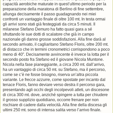
capacità aerobiche maturate in quest’ultimo periodo per la
preparazione della maratona di Berlino di fine settembre,
allunga decisamente il passo guadagnando nei miei
confronti un vantaggio finale di oltre 100 mt. In testa ormai
gli arrivi sono stati già festeggiati da circa 5 minuti. Il
milanese Stefano Demuro ha fatto quasi gara a sé
sfruttando le sue dotti di scalatore che già in campo
nazionale gli danno grosse soddisfazioni. Alla fine darà al
secondo arrivato, il cagliaritano Stefano Floris, oltre 200 mt.
di distacco che in termini cronometrici corrispondono a poco
meno di 40”. Decisamente avvincente è invece la lotta per il
secondo posto fra Stefano ed il giovane Nicola Muntone.
Nicola nella fase pianeggiante, a circa 200 mt. dall’arrivo,
ha un vantaggio di circa 50 mt. su Stefano, ma il percorso,
come se c’è ne fosse bisogno, riserva un’altra piccola
variante. Le frecce azzurre, come spostate per incanto dal
tenace Floris, fanno deviare verso destra il percorso gara,
presentando agli occhi degli incolpevoli atleti, un discesone
di circa 300 mt. dove, anziché spingere a tutta per chiudere
il grosso supplizio quotidiano, occorre frenare per non
rischiare di cadere dalla velocità. Alla fine della discesa gli
ultimi 250 mt. sono di intensa salita verso l’arrivo finale.