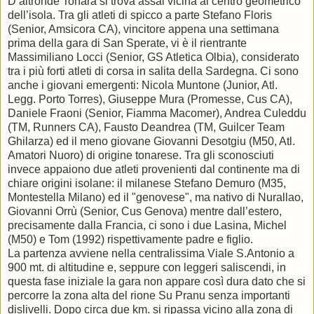
D’altronde Tonara si trova assai vicina al centro geometrico
dell’isola. Tra gli atleti di spicco a parte Stefano Floris
(Senior, Amsicora CA), vincitore appena una settimana
prima della gara di San Sperate, vi è il rientrante
Massimiliano Locci (Senior, GS Atletica Olbia), considerato
tra i più forti atleti di corsa in salita della Sardegna. Ci sono
anche i giovani emergenti: Nicola Muntone (Junior, Atl.
Legg. Porto Torres), Giuseppe Mura (Promesse, Cus CA),
Daniele Fraoni (Senior, Fiamma Macomer), Andrea Culeddu
(TM, Runners CA), Fausto Deandrea (TM, Guilcer Team
Ghilarza) ed il meno giovane Giovanni Desotgiu (M50, Atl.
Amatori Nuoro) di origine tonarese. Tra gli sconosciuti
invece appaiono due atleti provenienti dal continente ma di
chiare origini isolane: il milanese Stefano Demuro (M35,
Montestella Milano) ed il "genovese", ma nativo di Nurallao,
Giovanni Orrù (Senior, Cus Genova) mentre dall’estero,
precisamente dalla Francia, ci sono i due Lasina, Michel
(M50) e Tom (1992) rispettivamente padre e figlio.
La partenza avviene nella centralissima Viale S.Antonio a
900 mt. di altitudine e, seppure con leggeri saliscendi, in
questa fase iniziale la gara non appare così dura dato che si
percorre la zona alta del rione Su Pranu senza importanti
dislivelli. Dopo circa due km. si ripassa vicino alla zona di