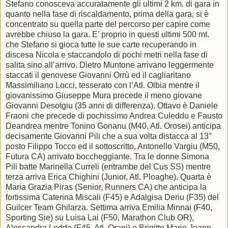
Stefano conosceva accuratamente gli ultimi 2 km. di gara in
quanto nella fase di riscaldamento, prima della gara, si è
concentrato su quella parte del percorso per capire come
avrebbe chiuso la gara. E’ proprio in questi ultimi 500 mt.
che Stefano si gioca tutte le sue carte recuperando in
discesa Nicola e staccandolo di pochi metri nella fase di
salita sino all’arrivo. Dietro Muntone arrivano leggermente
staccati il genovese Giovanni Orrù ed il cagliaritano
Massimiliano Locci, tesserato con l’Atl. Olbia mentre il
giovanissimo Giuseppe Mura precede il meno giovane
Giovanni Desotgiu (35 anni di differenza). Ottavo è Daniele
Fraoni che precede di pochissimo Andrea Culeddu e Fausto
Deandrea mentre Tonino Gonanu (M40, Atl. Orosei) anticipa
decisamente Giovanni Pili che a sua volta distacca al 13°
posto Filippo Tocco ed il sottoscritto, Antonello Vargiu (M50,
Futura CA) arrivato boccheggiante. Tra le donne Simona
Pili batte Marinella Curreli (entrambe del Cus SS) mentre
terza arriva Erica Chighini (Junior, Atl. Ploaghe). Quarta è
Maria Grazia Piras (Senior, Runners CA) che anticipa la
fortissima Caterina Miscali (F45) e Adalgisa Deriu (F35) del
Guilcer Team Ghilarza. Settima arriva Emilia Minnai (F40,
Sporting Sie) su Luisa Lai (F50, Marathon Club OR),
Alessandra Loddo (F45, Atl. Orani) e Brigitte Marie Jeann