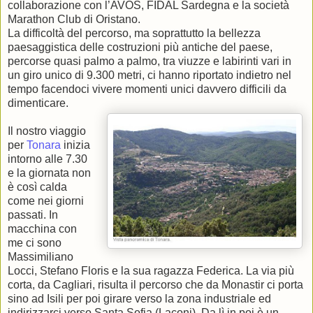
collaborazione con l’AVOS, FIDAL Sardegna e la società
Marathon Club di Oristano.
La difficoltà del percorso, ma soprattutto la bellezza
paesaggistica delle costruzioni più antiche del paese,
percorse quasi palmo a palmo, tra viuzze e labirinti vari in
un giro unico di 9.300 metri, ci hanno riportato indietro nel
tempo facendoci vivere momenti unici davvero difficili da
dimenticare.
Il nostro viaggio
per
Tonara
inizia
intorno alle 7.30
e la giornata non
è così calda
come nei giorni
passati. In
macchina con
me ci sono
Massimiliano
Locci, Stefano Floris e la sua ragazza Federica. La via più
corta, da Cagliari, risulta il percorso che da Monastir ci porta
sino ad Isili per poi girare verso la zona industriale ed
indirizzarci verso Santa Sofia (Laconi). Da lì in poi è un