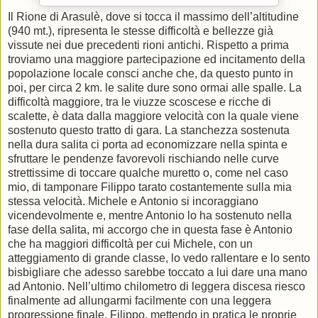
Il Rione di Arasulè, dove si tocca il massimo dell’altitudine
(940 mt.), ripresenta le stesse difficoltà e bellezze già
vissute nei due precedenti rioni antichi. Rispetto a prima
troviamo una maggiore partecipazione ed incitamento della
popolazione locale consci anche che, da questo punto in
poi, per circa 2 km. le salite dure sono ormai alle spalle. La
difficoltà maggiore, tra le viuzze scoscese e ricche di
scalette, è data dalla maggiore velocità con la quale viene
sostenuto questo tratto di gara. La stanchezza sostenuta
nella dura salita ci porta ad economizzare nella spinta e
sfruttare le pendenze favorevoli rischiando nelle curve
strettissime di toccare qualche muretto o, come nel caso
mio, di tamponare Filippo tarato costantemente sulla mia
stessa velocità. Michele e Antonio si incoraggiano
vicendevolmente e, mentre Antonio lo ha sostenuto nella
fase della salita, mi accorgo che in questa fase è Antonio
che ha maggiori difficoltà per cui Michele, con un
atteggiamento di grande classe, lo vedo rallentare e lo sento
bisbigliare che adesso sarebbe toccato a lui dare una mano
ad Antonio. Nell’ultimo chilometro di leggera discesa riesco
finalmente ad allungarmi facilmente con una leggera
progressione finale. Filippo, mettendo in pratica le proprie