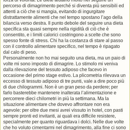
percorso di dimagrimento perché si diventa più sensibili ed
attenti a ciò che si mangia, evitando di ingurgitare
distrattamente alimenti che nel tempo spostano l’ago della
bilancia verso destra. Il punto debole del seguire una dieta
specifica sta quasi sempre nella rigidità di ciò che è
consentito, e i limiti calorici costringono a scelte che sono
spesso fonte di stress. Chi ha la costanza di stare al passo
con il controllo alimentare specifico, nel tempo è ripagato
dal calo di peso.
Personalmente non ho mai seguito una dieta, ma un paio di
volte mi sono imposto di dimagrire. Lo stimolo mi veniva
dalla rilevazione del tessuto adiposo che facevo in
occasione del primo stage estivo. La plicometria rilevava un
eccesso di tessuto adiposo di tre punti, vale a dire poco più
di due chilogrammi. Non è un gran peso da perdere; per
farlo basterebbe mantenere inalterata l’alimentazione e
percorrere dieci chilometri in più la settimana. Ma la
situazione alimentare che dovevo affrontare non era
agevole: per oltre due mesi avrei vissuto in hotel, con pasti
sempre pronti ed invitanti, ai quali era difficile resistere,
specialmente per quanto riguardava i dolci. Nelle due volte
che ho voluto cimentarmi nel dimagrimento, alla fine ci sono