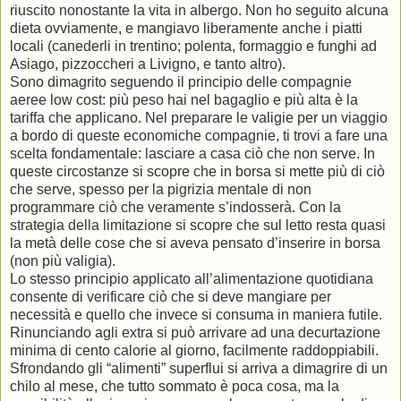
riuscito nonostante la vita in albergo. Non ho seguito alcuna
dieta ovviamente, e mangiavo liberamente anche i piatti
locali (canederli in trentino; polenta, formaggio e funghi ad
Asiago, pizzoccheri a Livigno, e tanto altro).
Sono dimagrito seguendo il principio delle compagnie
aeree low cost: più peso hai nel bagaglio e più alta è la
tariffa che applicano. Nel preparare le valigie per un viaggio
a bordo di queste economiche compagnie, ti trovi a fare una
scelta fondamentale: lasciare a casa ciò che non serve. In
queste circostanze si scopre che in borsa si mette più di ciò
che serve, spesso per la pigrizia mentale di non
programmare ciò che veramente s’indosserà. Con la
strategia della limitazione si scopre che sul letto resta quasi
la metà delle cose che si aveva pensato d’inserire in borsa
(non più valigia).
Lo stesso principio applicato all’alimentazione quotidiana
consente di verificare ciò che si deve mangiare per
necessità e quello che invece si consuma in maniera futile.
Rinunciando agli extra si può arrivare ad una decurtazione
minima di cento calorie al giorno, facilmente raddoppiabili.
Sfrondando gli “alimenti” superflui si arriva a dimagrire di un
chilo al mese, che tutto sommato è poca cosa, ma la