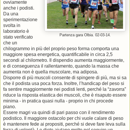
ovviamente
anche i podisti.
Da una
sperimentazione
svolta in
laboratorio è
Partenza gara Olbia. 02-03-14.
stato verificato
che un
chilogrammo in più del proprio peso forma comporta una
maggiore spesa energetica, quantificabile in circa 2,5
secondi al chilometro.
Il dispendio aumenta maggiormente,
e di conseguenza il rallentamento, quando la massa che
aumenta non è quella muscolare, ma adiposa.
Disporre di più muscoli consente di spingere di più, ma si sa
che il podista usa poca forza. Inoltre, l’handicap del peso si
fa sentire maggiormente nei podisti lenti, perché la “zavorra”
riduce la risposta elastica dei muscoli, che è risaputo essere
minima - in pratica quasi nulla - proprio in chi procede
piano.
Essere magri va quindi di pari passo con il rendimento
podistico. Il maggiore ostacolo per chi vuole calare di peso
è mantenere fede ai propositi, perché si deve fare leva sulla
forza di volontà. Le diete aiutano molto nel seguire un