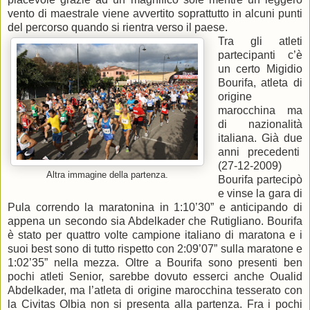
vento di maestrale viene avvertito soprattutto in alcuni punti
del percorso quando si rientra verso il paese.
Tra gli atleti
partecipanti c’è
un certo Migidio
Bourifa, atleta di
origine
marocchina ma
di nazionalità
italiana. Già due
anni precedenti
(27-12-2009)
Altra immagine della partenza.
Bourifa partecipò
e vinse la gara di
Pula correndo la maratonina in 1:10’30” e anticipando di
appena un secondo sia Abdelkader che Rutigliano. Bourifa
è stato per quattro volte campione italiano di maratona e i
suoi best sono di tutto rispetto con 2:09’07” sulla maratone e
1:02’35” nella mezza. Oltre a Bourifa sono presenti ben
pochi atleti Senior, sarebbe dovuto esserci anche Oualid
Abdelkader, ma l’atleta di origine marocchina tesserato con
la Civitas Olbia non si presenta alla partenza. Fra i pochi