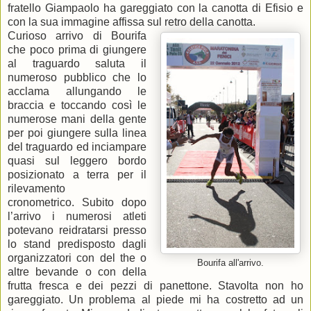
fratello Giampaolo ha gareggiato con la canotta di Efisio e
con la sua immagine affissa sul retro della canotta.
Curioso arrivo di Bourifa
che poco prima di giungere
al traguardo saluta il
numeroso pubblico che lo
acclama allungando le
braccia e toccando così le
numerose mani della gente
per poi giungere sulla linea
del traguardo ed inciampare
quasi sul leggero bordo
posizionato a terra per il
rilevamento
cronometrico. Subito dopo
l’arrivo i numerosi atleti
potevano reidratarsi presso
lo stand predisposto dagli
organizzatori con del the o
Bourifa all'arrivo.
altre bevande o con della
frutta fresca e dei pezzi di panettone. Stavolta non ho
gareggiato. Un problema al piede mi ha costretto ad un