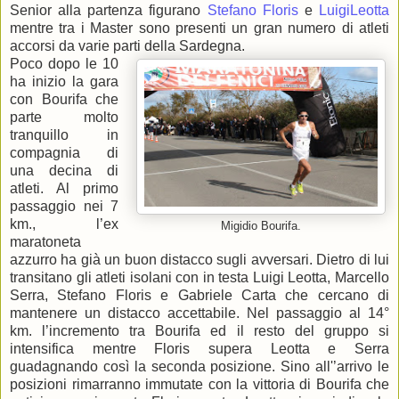
Senior alla partenza figurano
Stefano Floris
e
LuigiLeotta
mentre tra i Master sono presenti un gran numero di atleti
accorsi da varie parti della Sardegna.
Poco dopo le 10
ha inizio la gara
con Bourifa che
parte molto
tranquillo in
compagnia di
una decina di
atleti. Al primo
passaggio nei 7
km., l’ex
Migidio Bourifa.
maratoneta
azzurro ha già un buon distacco sugli avversari. Dietro di lui
transitano gli atleti isolani con in testa Luigi Leotta, Marcello
Serra, Stefano Floris e Gabriele Carta che cercano di
mantenere un distacco accettabile. Nel passaggio al 14°
km. l’incremento tra Bourifa ed il resto del gruppo si
intensifica mentre Floris supera Leotta e Serra
guadagnando così la seconda posizione. Sino all'’arrivo le
posizioni rimarranno immutate con la vittoria di Bourifa che