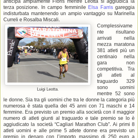
anticipa ampiamente Floris mentre Leotta si aggiudica la
terza posizione. In campo femminile
Elsa Farris
gareggia
indisturbata mantenendo un ampio vantaggio su Marinella
Curreli e Rosalba Miscali.
Complessivame
nte risultano
arrivati nella
mezza maratona
381 atleti più un
centinaio nella
gara non
competitiva. Tra
gli atleti al
traguardo 329
sono uomini
Luigi Leotta.
mentre 52 sono
le donne. Sia tra gli uomini che tra le donne la categoria più
numerosa è stata quella dei 45 anni con 71 maschi e 14
femmine. Era previsto un premio alla società con il maggior
numero di atleti giunti al traguardo e tale premio se lo è
aggiudicato la società “Cagliari Marathon Club”. Ai primi 8
atleti uomini e alle prime 5 atlete donne era previsto un
premio in denaro con l’importo massimo di 250 euro a