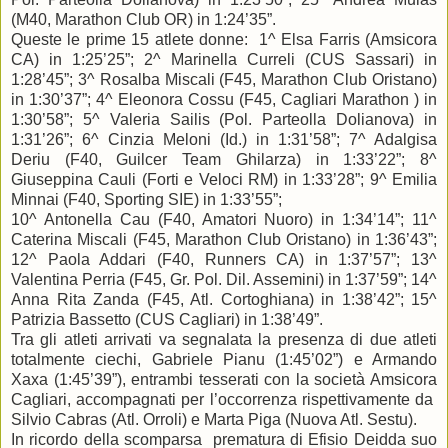
(M40, Marathon Club OR) in 1:24’35”.
Queste le prime 15 atlete donne: 1^ Elsa Farris (Amsicora
CA) in 1:25’25”; 2^ Marinella Curreli (CUS Sassari) in
1:28’45”; 3^ Rosalba Miscali (F45, Marathon Club Oristano)
in 1:30’37”; 4^ Eleonora Cossu (F45, Cagliari Marathon ) in
1:30’58”; 5^ Valeria Sailis (Pol. Parteolla Dolianova) in
1:31’26”; 6^ Cinzia Meloni (Id.) in 1:31’58”; 7^ Adalgisa
Deriu (F40, Guilcer Team Ghilarza) in 1:33’22”; 8^
Giuseppina Cauli (Forti e Veloci RM) in 1:33’28”; 9^ Emilia
Minnai (F40, Sporting SIE) in 1:33’55”;
10^ Antonella Cau (F40, Amatori Nuoro) in 1:34’14”; 11^
Caterina Miscali (F45, Marathon Club Oristano) in 1:36’43”;
12^ Paola Addari (F40, Runners CA) in 1:37’57”; 13^
Valentina Perria (F45, Gr. Pol. Dil. Assemini) in 1:37’59”; 14^
Anna Rita Zanda (F45, Atl. Cortoghiana) in 1:38’42”; 15^
Patrizia Bassetto (CUS Cagliari) in 1:38’49”.
Tra gli atleti arrivati va segnalata la presenza di due atleti
totalmente ciechi, Gabriele Pianu (1:45’02”) e Armando
Xaxa (1:45’39”), entrambi tesserati con la società Amsicora
Cagliari, accompagnati per l’occorrenza rispettivamente da
Silvio Cabras (Atl. Orroli) e Marta Piga (Nuova Atl. Sestu).
In ricordo della scomparsa prematura di Efisio Deidda suo