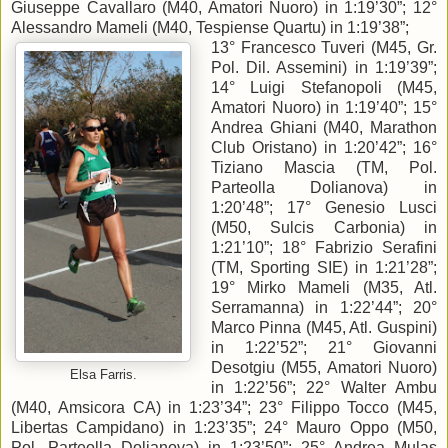
Giuseppe Cavallaro (M40, Amatori Nuoro) in 1:19’30”; 12°
Alessandro Mameli (M40, Tespiense Quartu) in 1:19’38”;
13° Francesco Tuveri (M45, Gr.
Pol. Dil. Assemini) in 1:19’39”;
14° Luigi Stefanopoli (M45,
Amatori Nuoro) in 1:19’40”; 15°
Andrea Ghiani (M40, Marathon
Club Oristano) in 1:20’42”; 16°
Tiziano Mascia (TM, Pol.
Parteolla Dolianova) in
1:20’48”; 17° Genesio Lusci
(M50, Sulcis Carbonia) in
1:21’10”; 18° Fabrizio Serafini
(TM, Sporting SIE) in 1:21’28”;
19° Mirko Mameli (M35, Atl.
Serramanna) in 1:22’44”; 20°
Marco Pinna (M45, Atl. Guspini)
in 1:22’52”; 21° Giovanni
Desotgiu (M55, Amatori Nuoro)
Elsa Farris.
in 1:22’56”; 22° Walter Ambu
(M40, Amsicora CA) in 1:23’34”; 23° Filippo Tocco (M45,
Libertas Campidano) in 1:23’35”; 24° Mauro Oppo (M50,
Pol. Parteolla Dolianova) in 1:23’50”; 25° Andrea Mulas