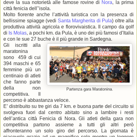
deve la sua notorietà alle famose rovine di
Nora
, la prima
città fenicia dell'’isola.
Molto fiorente anche l’attività turistica con la presenza di
bellissime spiagge (vedi
Santa Margherita di Pula
) oltre alla
produttiva attività agricola e florovivaistica. Il campo da golf
di
Is Molas
, a pochi km. da Pula, è uno dei più famosi d’Italia
e con le sue 27 buche è il più grande in Sardegna.
Gli iscritti alla
maratonina
sono 459 di cui
394 maschi e 65
femmine più un
centinaio di atleti
che fanno parte
della non
Partenza gara Maratonina.
competitiva. Il
percorso è abbastanza veloce.
E’ distribuito su tre giri da 7 km. e buona parte del circuito si
svolgeva fuori dal centro abitato sino a lambire i resti
dell’antica città Fenicia di Nora. Gli atleti della gara non
competitiva partono assieme a tutti gli altri però
affronteranno un solo giro del percorso. La giornata è
piacevole grazie ad un magnifico sole mentre un leggero