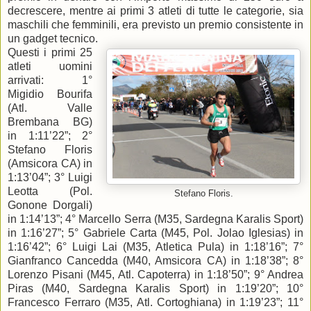
decrescere, mentre ai primi 3 atleti di tutte le categorie, sia
maschili che femminili, era previsto un premio consistente in
un gadget tecnico.
Questi i primi 25
atleti uomini
arrivati: 1°
Migidio Bourifa
(Atl. Valle
Brembana BG)
in 1:11’22”; 2°
Stefano Floris
(Amsicora CA) in
1:13’04”; 3° Luigi
Leotta (Pol.
Stefano Floris.
Gonone Dorgali)
in 1:14’13”; 4° Marcello Serra (M35, Sardegna Karalis Sport)
in 1:16’27”; 5° Gabriele Carta (M45, Pol. Jolao Iglesias) in
1:16’42”; 6° Luigi Lai (M35, Atletica Pula) in 1:18’16”; 7°
Gianfranco Cancedda (M40, Amsicora CA) in 1:18’38”; 8°
Lorenzo Pisani (M45, Atl. Capoterra) in 1:18’50”; 9° Andrea
Piras (M40, Sardegna Karalis Sport) in 1:19’20”; 10°
Francesco Ferraro (M35, Atl. Cortoghiana) in 1:19’23”; 11°