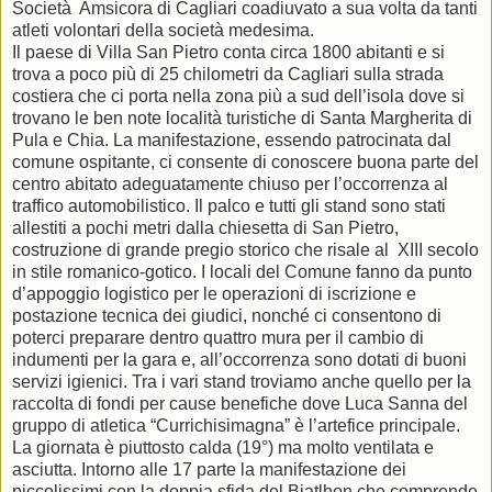
Società Amsicora di Cagliari coadiuvato a sua volta da tanti
atleti volontari della società medesima.
Il paese di Villa San Pietro conta circa 1800 abitanti e si
trova a poco più di 25 chilometri da Cagliari sulla strada
costiera che ci porta nella zona più a sud dell’isola dove si
trovano le ben note località turistiche di Santa Margherita di
Pula e Chia. La manifestazione, essendo patrocinata dal
comune ospitante, ci consente di conoscere buona parte del
centro abitato adeguatamente chiuso per l’occorrenza al
traffico automobilistico. Il palco e tutti gli stand sono stati
allestiti a pochi metri dalla chiesetta di San Pietro,
costruzione di grande pregio storico che risale al XIII secolo
in stile romanico-gotico. I locali del Comune fanno da punto
d’appoggio logistico per le operazioni di iscrizione e
postazione tecnica dei giudici, nonché ci consentono di
poterci preparare dentro quattro mura per il cambio di
indumenti per la gara e, all’occorrenza sono dotati di buoni
servizi igienici. Tra i vari stand troviamo anche quello per la
raccolta di fondi per cause benefiche dove Luca Sanna del
gruppo di atletica “Currichisimagna” è l’artefice principale.
La giornata è piuttosto calda (19°) ma molto ventilata e
asciutta. Intorno alle 17 parte la manifestazione dei
piccolissimi con la doppia sfida del Biatlhon che comprende