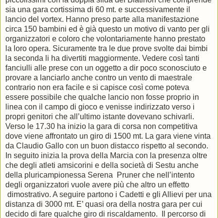
sia una gara cortissima di 60 mt. e successivamente il
lancio del vortex. Hanno preso parte alla manifestazione
circa 150 bambini ed è già questo un motivo di vanto per gli
organizzatori e coloro che volontariamente hanno prestato
la loro opera. Sicuramente tra le due prove svolte dai bimbi
la seconda li ha divertiti maggiormente. Vedere così tanti
fanciulli alle prese con un oggetto a dir poco sconosciuto e
provare a lanciarlo anche contro un vento di maestrale
contrario non era facile e si capisce così come poteva
essere possibile che qualche lancio non fosse proprio in
linea con il campo di gioco e venisse indirizzato verso i
propri genitori che all’ultimo istante dovevano schivarli.
Verso le 17.30 ha inizio la gara di corsa non competitiva
dove viene affrontato un giro di 1500 mt. La gara viene vinta
da Claudio Gallo con un buon distacco rispetto al secondo.
In seguito inizia la prova della Marcia con la presenza oltre
che degli atleti amsicorini e della società di Sestu anche
della pluricampionessa Serena Pruner che nell’intento
degli organizzatori vuole avere più che altro un effetto
dimostrativo. A seguire partono i Cadetti e gli Allievi per una
distanza di 3000 mt. E’ quasi ora della nostra gara per cui
decido di fare qualche giro di riscaldamento. Il percorso di