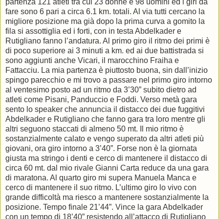
partenza 121 atleti tra cui 23 donne e 98 uomini ed i giri da
fare sono 6 pari a circa 6.1 km. totali. Al via tutti cercano la
migliore posizione ma già dopo la prima curva a gomito la
fila si assottiglia ed i forti, con in testa Abdelkader e
Rutigliano fanno l’andatura. Al primo giro il ritmo dei primi è
di poco superiore ai 3 minuti a km. ed ai due battistrada si
sono aggiunti anche Vicari, il marocchino Fraiha e
Fattacciu. La mia partenza è piuttosto buona, sin dall’inizio
spingo parecchio e mi trovo a passare nel primo giro intorno
al ventesimo posto ad un ritmo da 3’30” subito dietro ad
atleti come Pisani, Panduccio e Foddi. Verso metà gara
sento lo speaker che annuncia il distacco dei due fuggitivi
Abdelkader e Rutigliano che fanno gara tra loro mentre gli
altri seguono staccati di almeno 50 mt. Il mio ritmo è
sostanzialmente calato e vengo superato da altri atleti più
giovani, ora giro intorno a 3’40”. Forse non è la giornata
giusta ma stringo i denti e cerco di mantenere il distacco di
circa 60 mt. dal mio rivale Gianni Carta reduce da una gara
di maratona. Al quarto giro mi supera Manuela Manca e
cerco di mantenere il suo ritmo. L’ultimo giro lo vivo con
grande difficoltà ma riesco a mantenere sostanzialmente la
posizione. Tempo finale 21’44”. Vince la gara Abdelkader
con un tempo di 18’40” resistendo all’attacco di Rutigliano