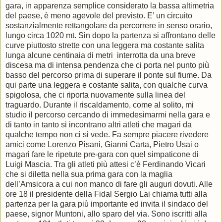
gara, in apparenza semplice considerato la bassa altimetria
del paese, è meno agevole del previsto. E’ un circuito
sostanzialmente rettangolare da percorrere in senso orario,
lungo circa 1020 mt. Sin dopo la partenza si affrontano delle
curve piuttosto strette con una leggera ma costante salita
lunga alcune centinaia di metri interrotta da una breve
discesa ma di intensa pendenza che ci porta nel punto più
basso del percorso prima di superare il ponte sul fiume. Da
qui parte una leggera e costante salita, con qualche curva
spigolosa, che ci riporta nuovamente sulla linea del
traguardo. Durante il riscaldamento, come al solito, mi
studio il percorso cercando di immedesimarmi nella gara e
di tanto in tanto si incontrano altri atleti che magari da
qualche tempo non ci si vede. Fa sempre piacere rivedere
amici come Lorenzo Pisani, Gianni Carta, Pietro Usai o
magari fare le ripetute pre-gara con quel simpaticone di
Luigi Mascia. Tra gli atleti più attesi c’è Ferdinando Vicari
che si diletta nella sua prima gara con la maglia
dell’Amsicora a cui non manco di fare gli auguri dovuti. Alle
ore 18 il presidente della Fidal Sergio Lai chiama tutti alla
partenza per la gara più importante ed invita il sindaco del
paese, signor Muntoni, allo sparo del via. Sono iscritti alla