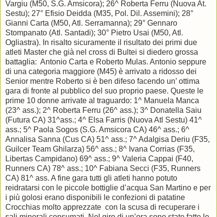
Vargiu (M50, S.G. Amsicora); 26^ Roberta Ferru (Nuova At.
Sestu); 27° Efisio Deidda (M35, Pol. Dil. Assemini); 28°
Gianni Carta (M50, Atl. Serramanna); 29° Gennaro
Stompanato (Atl. Santadi); 30° Pietro Usai (M50, Atl.
Ogliastra). In risalto sicuramente il risultato dei primi due
atleti Master che già nel cross di Bultei si diedero grossa
battaglia: Antonio Carta e Roberto Mulas. Antonio seppure
di una categoria maggiore (M45) è arrivato a ridosso dei
Senior mentre Roberto si è ben difeso facendo un’ ottima
gara di fronte al pubblico del suo proprio paese. Queste le
prime 10 donne arrivate al traguardo: 1^ Manuela Manca
(23^ ass.); 2^ Roberta Ferru (26^ ass.); 3^ Donatella Saiu
(Futura CA) 31^ass.; 4^ Elsa Farris (Nuova Atl Sestu) 41^
ass.; 5^ Paola Sogos (S.G. Amsicora CA) 46^ ass.; 6^
Annalisa Sanna (Cus CA) 51^ ass.; 7^ Adalgisa Deriu (F35,
Guilcer Team Ghilarza) 56^ ass.; 8^ Ivana Corrias (F35,
Libertas Campidano) 69^ ass.; 9^ Valeria Cappai (F40,
Runners CA) 78^ ass.; 10^ Fabiana Secci (F35, Runners
CA) 81^ ass. A fine gara tutti gli atleti hanno potuto
reidratarsi con le piccole bottiglie d’acqua San Martino e per
i più golosi erano disponibili le confezioni di patatine
Crocchias molto apprezzate con la scusa di recuperare i
sali minerali consumati. Nel giro di un’ora sono state fatte le