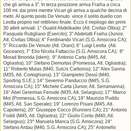
che gli arriva a 3”. In terza posizione arriva Fraiha a circa
100 mt. dai primi mentre Vicari gli arriva a qualche decina di
metri. Al quinto posto De Venuto vince il solito duello con
Leotta proprio nel rettilineo finale. Ecco il riepilogo dei primi
30 atleti arrivati: 1° Oualid Abdelkader (Atl. Civitas Olbia); 2°
Pasquale Rutigliano (Esercito); 3° Abdelatti Fraiha (Junior,
Atl. Civitas Olbia); 4° Ferdinando Vicari (S.G. Amsicora CA);
5° Riccardo De Venuto (Atl. Orani); 6° Luigi Leotta (Atl.
Goceano); 7° Elio Nicola Fattacciu (S.G. Amsicora CA); 8°
Morad Ibnorida (idem); 9° Antonio Carta (M45, Atl.
Ogliastra); 10° Stefano Demurtas (Promessa, Atl. Ogliastra);
11° Roberto Mulas (M40, Sulcis Carbonia); 12° Alex Sanna
(M35, Atl. Cortoghiana); 13° Giampietro Dessì (M40,
Sporting S.I.E.); 14° Severino Panduccio (M45, S.G.
Amsicora CA); 15° Michele Carta (Junior, Atl. Serramanna);
16° Abel Geremias Fenude (M35, Atl. Selargius); 17° Marco
Moi (Promessa, S.G. Amsicora CA); 18° Maurizio Puddu
(M45, Atl. San Sperate); 19° Lorenzo Pisani (M45, Atl.
Capoterra); 20° Giuseppe Cocco (Runners CA); 21° Antonio
Foddi (M45, Atl. Ogliastra); 22° Giulio Contu (M40, Atl.
Selargius); 23^ Manuela Manca (S.G. Amsicora); 24°
Stefano Ardau (M40, S.G. Amsicora CA); 25° Antonello